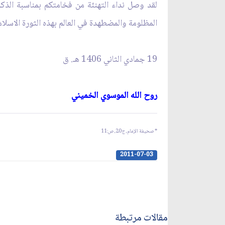
لقد وصل نداء التهنئة من فخامتكم بمناسبة الذكرى
المظلومة والمضطهدة في العالم بهذه الثورة الاسلا
19 جمادي الثاني 1406 ه
ـ
. ق‏
روح الله الموسوي الخميني‏
* صحيفة الإمام، ج20، ص:
1
1
2011-07-03
مقالات مرتبطة