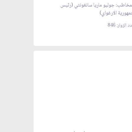
مخاطب: جوليو ماريا سانغونتي (رئيس
هورية الارغواي)
د الزوار: 846