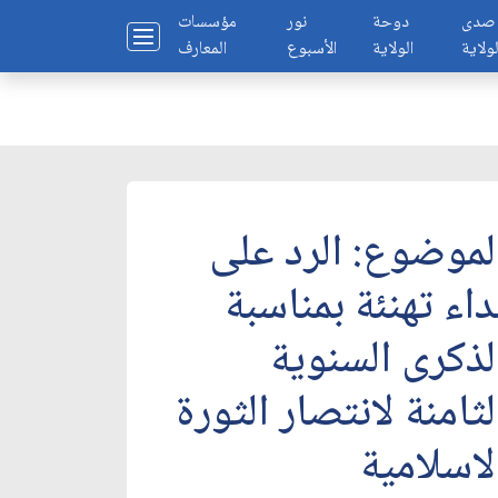
صدى
دوحة
نور
مؤسسات
لولاية
الولاية
الأسبوع
المعارف
لموضوع: الرد على
داء تهنئة بمناسبة
لذكرى السنوية
لثامنة لانتصار الثورة
لاسلامية