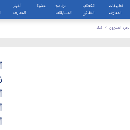
تطبيقات
الخطاب
برنامج
جذوة
أخبار
المعارف
الثقافي
المسابقات
المعارف
ا
لجزء العشرون
نداء
ا
ن
ا
ا
ا