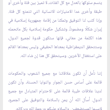
يتسم سلوكها بالعدل مع كل الفئات، لا تميز بين فئة وأخرى أو
طبقة وأخرى عدا الامتيازات الانسانية التي تتمتع كل فئة.
وإذا كتب لنا التوفيق وتمكنا من إقامة جمهورية إسلامية في
إيران شكلًا ومضموناً، وتشكيل حكومة إسلامية بكل ماتحمله
هذه الكلمة من معاني، فإنها ستكون قدوة لجميع الدول،
وستتحقق الديمقراطية بمعناها الحقيقي وليس بمعناها القائم
على استغفال الآخرين. وسيتحقق كل هذا إن شاء الله.
إننا نأمل أن تكون علاقاتنا مع جميع الشعوب والحكومات
قائمة على أساس حسن الجوار والنوايا الحسنة، وأن تكون
لدينا علاقات طيبة قائمة على الاحترام المتبادل مع جميع
الدول. أسأل الله أن يمن بالسلامة والتوفيق على الجميع،
لاسيما المستضعفين. والسلام عليكم ورحمة الله وبركاته.