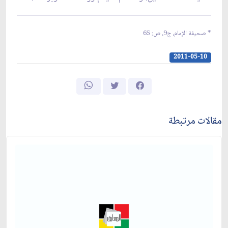
* صحيفة الإمام، ج‏9، ص: 65
2011-05-10
مقالات مرتبطة