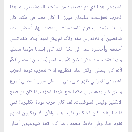
الشيوعي هو الذي تم تصديره من الاتحاد السوفييتي! أما هذا
الحزب فمؤسسه سليمان ميرزا 1 كان معنا في مكة، كان
إنسانا مؤمنا يحترم المقدسات ويعتقد بها، أحضر معه
شخصين أو ثلاثة إلى مكة ولأنه لم يكن لديه أولاد، فقد تبنى
أحدهم وأحضره معه إلى مكة، لقد كان إنسانا مؤمنا مصليا
ولهذا فقد سماه بعض الذين كفّروه باسم (سليمان المصلي) 2،
لأنه كان يصلي، ولكن لماذا تكفّروه إذا؟! فحزب تودة الحزب
الشيوعي الإيراني ظهر على يدي سليمان ميرزا المصلي الورع
والذي كان يذهب إلى مكة للحج. فهذا الحزب إذا كان من صنع
الانكليز وليس السوفييت، لقد كان حزب تودة انكليزيا! ففي
ذلك الوقت كان للانكليز نفوذ هنا، والأن الأمريكيون لديهم
نفوذ هنا، وفي بلاط محمد رضا كان ثمة شيوعيون أمثال