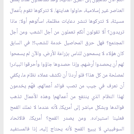
العناصر غير إسلامية، حاولوا هدايتها. لا تتركوها تقوم بأعمال
مسيئة، لا تتركوها تنشر دعايات مظلمة، اسألوهم أولا: ماذا
تريدون؟ ألا تقولون أنكم تعملون من أجل الشعب ومن أجل
المجتمع؟ فهل حرق المحاصيل خدمة للشعب؟! في السابق
كان هؤلاء لا يسمحون للناس بزراعة الأرض، والآن لم يسمحوا
لهم أن يحصدوا أرضهم، وإذا حصدوها جاؤوا وأحرقوا البيادر!
لمصلحة من كل هذا؟ فلو أردنا أن نكشف عملاء نظام ما، يكفي
أن نعرف في جيب من تصب فوائد أعمالهم، فهُم يخدمون
لهذا النظام الذي ينتفع من أعمالهم! وهذه الأعمال تذهب
فوائدها وبشكل مباشر إلى أمريكا، لأنه عندما لا نملك القمح
فعلينا استيراده. ومن يصدر القمح؟ أمريكا، فالاتحاد
السوفييتي لا يبيع القمح لأنه يحتاج إليه، إذا فالمستفيد