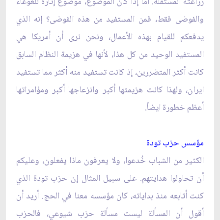
زراعته المستقلة. أما إذا كان الموضوع، موضوع إثارة للغوغاء
والفوضى فقط، فمن المستفيد من هذه الفوضى؟ إنه الذي
يدفعكم للقيام بهذه الأعمال، ونحن نرى أن أمريكا هي‏
المستفيد الوحيد من كل هذا، لأنها في هزيمة النظام السابق
كانت أكثر المتضررين، إذ كانت تستفيد منه أكثر مما تستفيد
ايران، ولهذا كانت هزيمتها أكبر وانزعاجها أكبر ومؤامراتها
أعظم خطورة ايضاً.
مؤسس حزب تودة
الكثير من الشباب خُدعوا، ولا يعرفون ماذا يفعلون، وعليكم
أن تحاولوا هدايتهم. على سبيل المثال إن حزب تودة الذي
كنت أتابعه منذ بداياته، كان مؤسسه معنا في الحج. أريد أن
أقول أن المسألة ليست مسألة حزب شيوعي، فالحزب