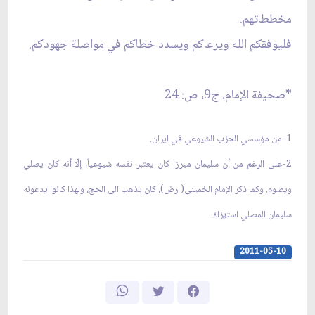
مخططاتهم.
فليوفقكم الله ويرعاكم ويسدد خطاكم في مواصلة جهودكم.
*صحيفة الإمام، ج‏9، ص: 24
1-من مؤسسي الحزب الشيوعي في ايران.
2-على الرغم من أن سليمان ميرزا كان يعتبر نفسه شيوعياً، إلّا أنه كان يصلي
ويصوم. وكما ذكر الإمام الخميني( رض)، كان يذهب الى الحج، ولهذا كانوا يدعونه
سليمان المصلي استهزاءً.
2011-05-10