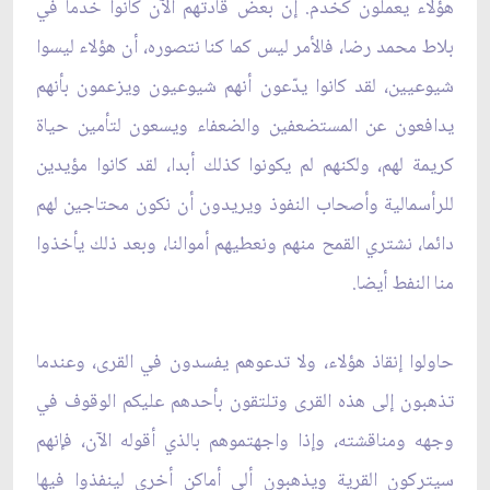
هؤلاء يعملون كخدم. إن بعض قادتهم الآن كانوا خدما في
بلاط محمد رضا، فالأمر ليس كما كنا نتصوره، أن هؤلاء ليسوا
شيوعيين، لقد كانوا يدّعون أنهم شيوعيون ويزعمون بأنهم
يدافعون عن المستضعفين والضعفاء ويسعون لتأمين حياة
كريمة لهم، ولكنهم لم يكونوا كذلك أبدا، لقد كانوا مؤيدين
للرأسمالية وأصحاب النفوذ ويريدون أن نكون محتاجين لهم
دائما، نشتري القمح منهم ونعطيهم أموالنا، وبعد ذلك يأخذوا
منا النفط أيضا.
حاولوا إنقاذ هؤلاء، ولا تدعوهم يفسدون في القرى، وعندما
تذهبون إلى هذه القرى وتلتقون بأحدهم عليكم الوقوف في
وجهه ومناقشته، وإذا واجهتموهم بالذي أقوله الآن، فإنهم
سيتركون القرية ويذهبون ألى أماكن أخرى لينفذوا فيها