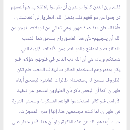
ذلك. وإن الذين كانوا يريدون أن يقوموا بالانقلاب، هم أنفسهم
تراجعوا عن مواقفهم تلك بفضل الله. انظروا إلى أفغانستان،
فأفغانستان منذ عدة شهور وهي تعاني من الويلات- نرجو من
الله أن ينجيهم- لأن هذا الفاسق راح يسحق هذا الشعب
بالطائرات والمدافع والدبابات. ومن الألطاف الإلهية التي
شملتكم وإيانا، هي أن الله دب الذعر في قلوبهم، هؤلاء، فلم
يكن بمقدروهم استخدام الطائرات لإيقاف الشعب فلم تكن
الظروف تسمح له باستخدام طائرات الفانتوم ليسحق أبناء
طهران. كما أن البعض ذكر بأن الطيارين امتنعوا عن تنفيذ
الأوامر. فلو كانوا استخدموا قواهم العسكرية وسحقوا الثورة
في طهران، لما كنتم مجتمعين هنا، إنها إحدى المعجزات،
حيث أبعدهم الله عن هذه الفكرة، ولو أن هذا الأمر خطر على