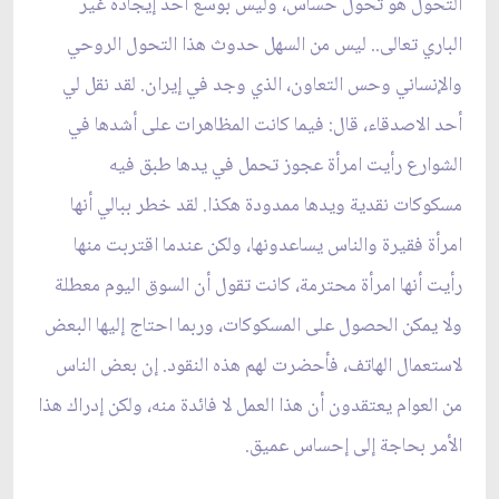
التحول هو تحول حساس، وليس بوسع أحد إيجاده غير
الباري تعالى.. ليس من السهل حدوث هذا التحول الروحي
والإنساني وحس التعاون، الذي وجد في إيران. لقد نقل لي
أحد الاصدقاء، قال: فيما كانت المظاهرات على أشدها في
الشوارع رأيت امرأة عجوز تحمل في يدها طبق فيه
مسكوكات نقدية ويدها ممدودة هكذا. لقد خطر ببالي أنها
امرأة فقيرة والناس يساعدونها، ولكن عندما اقتربت منها
رأيت أنها امرأة محترمة، كانت تقول أن السوق اليوم معطلة
ولا يمكن الحصول على المسكوكات، وربما احتاج إليها البعض
لاستعمال الهاتف، فأحضرت لهم هذه النقود. إن بعض الناس
من العوام يعتقدون أن هذا العمل لا فائدة منه، ولكن إدراك هذا
الأمر بحاجة إلى إحساس عميق.