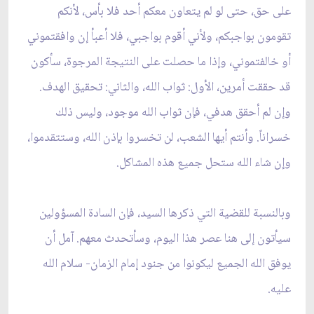
على حق، حتى لو لم يتعاون معكم أحد فلا بأس، لأنكم
تقومون بواجبكم، ولأني أقوم بواجبي، فلا أعبأ إن وافقتموني
أو خالفتموني، وإذا ما حصلت على النتيجة المرجوة، سأكون
قد حققت أمرين، الأول: ثواب الله، والثاني: تحقيق الهدف.
وإن لم أحقق هدفي، فإن ثواب الله موجود، وليس ذلك
خسراناً. وأنتم أيها الشعب، لن تخسروا بإذن الله، وستتقدموا،
وإن شاء الله ستحل جميع هذه المشاكل.
وبالنسبة للقضية التي ذكرها السيد، فإن السادة المسؤولين
سيأتون إلى هنا عصر هذا اليوم، وسأتحدث معهم. آمل أن
يوفق الله الجميع ليكونوا من جنود إمام الزمان- سلام الله
عليه.