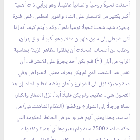
أحدثت تحولًا روحياً وانسانياً عظيماً، وهو برأيي ذات أهمية
أكبر بكثير من الانتصار على الشاه والقوى العظمى. ففي فترة
وجيزة شهد شعبنا تحولًا نوعياً باهراً، وقد رأيتم كيف أنه إذا
أتى شرطي إلى سوق طهران مثلا، وهو أكبر أسواق إيران،
وطلب من أصحاب المحلات أن يغلقوا مظاهر الزينة بمناسبة
1
الرابع من آبان (
) فلم يكن أحد يجرؤ على الاعتراف.. أن
نفس هذا الشعب الذي لم يكن يعرف معنى الاعتراض وفي
مدة وجيزة نزل الى الشوارع وأعلن رفضه لنظام الشاه. إن هذا
التحول شي‏ء عظيم، ولم يكن قليلًا أبداً. نزل الصغار والكبار،
نساءً ورجالًا إلى الشوارع ورفضوا (النظام الشاهنشاهي) من
أساسه، وهذا يعني أنهم ضربوا عرض الحائط الحكومة التي
حكمت لمدة 2500 سنة ولم يعيروها أي أهمية ونفذوا ما