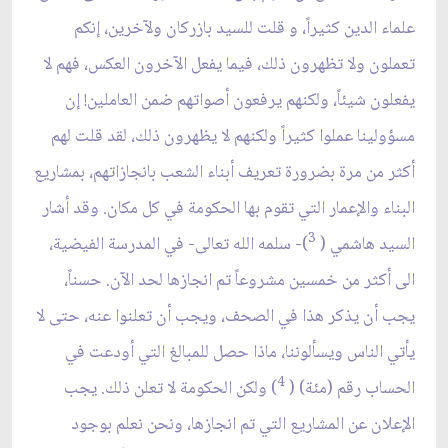
علماء الدين كثيراً، و قلت للسيد بازركان ولآخرين، إنكم
تعملون ولا تظهرون ذلك، فيما يفعل الآخرون العكس، فهم لا
يفعلون شيئاً، ولكنهم يرفعون أصواتهم ضمن العاملين! إن
مسؤولينا عملوا كثيراً ولكنهم لا يظهرون ذلك، لقد قلت لهم
أكثر من مرة بضرورة تعريف أبناء الشعب بانجازاتهم، بمشاريع
البناء والإعمار التي تقوم بها الحكومة في كل مكان. وقد أشار
3
السيد هاشمي (
)- سلمه الله تعالى- في المدرسة الفيضية،
الى أكثر من خمسين مشروعاً تم انجازها لحد الآن. حسناً،
يجب أن يذكر هذا في الصحف، ويجب أن تعلنوا عنه، حتى لا
يأتي الناس ويسألوننا، ماذا حصل للمبالغ التي أودعت في
4
الحساب رقم (مئة) (
) ولكن الحكومة لا تعلن ذلك. يجب
الإعلان عن المشاريع التي تم انجازها، ونحن نعلم بوجود