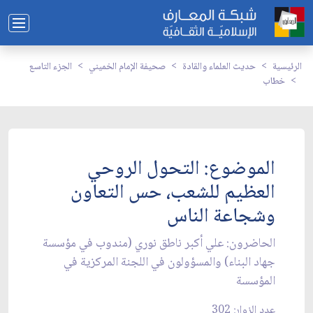
الرئيسية
حديث العلماء والقادة
صحيفة الإمام الخميني
الجزء التاسع
خطاب
الموضوع: التحول الروحي
العظيم للشعب، حس التعاون
وشجاعة الناس‏
الحاضرون: علي أكبر ناطق نوري (مندوب في مؤسسة
جهاد البناء) والمسؤولون في اللجنة المركزية في
المؤسسة
عدد الزوار: 302