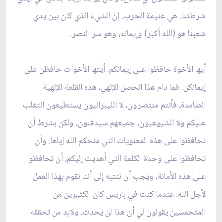
شرطتنا. هي غنيمة الحرب. إن الشي‏ء الذي كان بين يدي
شعبنا هو (الله أكبر) وإيمانه، وهو سر النصر.
أيها الأخوة حافظوا على إيمانكم. أيتها الأخوات حافظن على
إيمانكن. فما دام هذا الحصن الإلهي، هذه القلعة الإلهية
الصامدة، فأنتم منتصرون، لا الليبراليون يستطيعون التغلب
عليكم ولا الشيوعيون، جميعهم سيدفنون، ولكن بشرط أن
تحافظوا على هذه المعنويات التي منحكم الله إياها. وأن
تحافظوا على وحدة الكلمة التي أهديت إليكم، أن تحافظوا
على هذه الأمانة، ويجب أن ننتبه إلى أننا نقوم بهذا العمل
لأجل الله. عندما كنت في باريس كان الكثيرين من
المتحمسين يقولون لي أن هذا لن يحدث، ولابد من تحققه