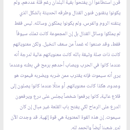
قرن استطاعوا أن يفتحوا بقية البلدان رغم قلة عددهم، ولم
يكونوا يتقنون فنون القتال وطرقه الحديثة بالشكل الذي
يتقنه الروم والفرس، ولم يكونوا يملكون وسائله. ليس فقط
لم يملكوا وسائل القتال بل إن المجموعة كانت تملك سيوفاً
فقط، وقد صنعوا له غمداً من سعف النخيل. ولكن معنوياتهم
كانت ذات صلة وثيقة بالله كانت معنوياتهم عالية لدرجة أنه
عندما كانوا في الحرب ويصاب أحدهم برمح في بطنه وعندما
يرى أنه سيموت فإنه يقترب ممن ضربه ويضربه فيموت هو
وعدوه، هكذا كانت معنوياتهم. أو مثلًا عندما كانوا يصلون إلى
قلاع‏ عالية، كانوا يرفعوا شخصاً يجلس على درع ويرفعون
الدرع على الرماح لكي يفتح باب القلعة غير مبال إن كان
سيموت. إن هذه القوة المعنوية هي قوة إلهية. قد وجدت الآن
لدى شعبنا أيضاً والحمد لله.