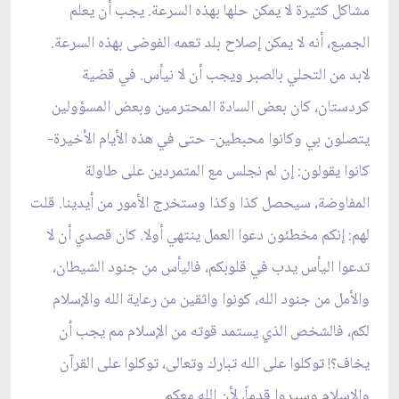
مشاكل كثيرة لا يمكن حلها بهذه السرعة. يجب أن يعلم
الجميع، أنه لا يمكن إصلاح بلد تعمه الفوضى بهذه‏ السرعة.
لابد من التحلي بالصبر ويجب أن لا نيأس. في قضية
كردستان، كان بعض السادة المحترمين وبعض المسؤولين
يتصلون بي وكانوا محبطين- حتى في هذه الأيام الأخيرة-
كانوا يقولون: إن لم نجلس مع المتمردين على طاولة
المفاوضة، سيحصل كذا وكذا وستخرج الأمور من أيدينا. قلت
لهم: إنكم مخطئون دعوا العمل ينتهي أولا. كان قصدي أن لا
تدعوا اليأس يدب في قلوبكم، فاليأس من جنود الشيطان،
والأمل من جنود الله، كونوا واثقين من رعاية الله والإسلام
لكم، فالشخص الذي يستمد قوته من الإسلام مم يجب أن
يخاف؟! توكلوا على الله تبارك وتعالى، توكلوا على القرآن
والإسلام وسيروا قدماً، لأن الله معكم.