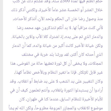
حكم الظلم فيها لمدة 2500 سنة، وقد عشتم ذلك عن كثب
خلال العشر أو الخمسة عشر عاماً الأخيرة، ولكنني أذكر ذلك
منذ وصول رضا خان الى الحكم ولحد الآن، أتذكر الأحداث،
لأني كنت مراقباً لها. لا بد أنكم تتذكرون عهد محمد رضا
والدمار الذي تم على يده، إذ اشترك كلا الأب والابن بالخيانة.
ولكن خيانة الأخير كانت أكبر من خيانة والده، كما أن الدمار
الذي أحدثه كان أكثر، لقد ورثنا بلد خربة في مختلف
المجالات، ولا يخفى أن كل ثورة تعقبها حالة من الفوضى، هذا
غير قابل للإنكار. فإذا ما تغير النظام وبالأخص نظاماً كهذا،
وكان التغيير على يد الشعب لا على يد ضابط أو انقلاب. وقد
أرادوا أن يستبدلوا الثورة بإنقلاب، وأنتم تعلمون كيف أن في
الأيام‏ الأخيرة للنظام السابق، عندما كنا في طهران، كان
موضوع الانقلاب والمجازر المروعة مطروحاً، ولكن الله لم يشأ