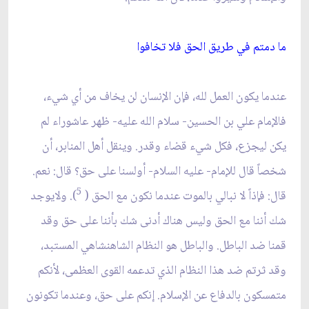
ما دمتم في طريق الحق فلا تخافوا
عندما يكون العمل لله، فإن الإنسان لن يخاف من أي شي‏ء،
فالإمام علي بن الحسين- سلام الله عليه- ظهر عاشوراء لم
يكن ليجزع، فكل شي‏ء قضاء وقدر. وينقل أهل المنابر، أن
شخصاً قال للإمام- عليه السلام- أولسنا على حق؟ قال: نعم.
5
قال: فإذاً لا نبالي بالموت عندما نكون مع الحق (
). ولايوجد
شك أننا مع الحق وليس هناك أدنى شك بأننا على حق وقد
قمنا ضد الباطل. والباطل هو النظام الشاهنشاهي المستبد،
وقد ثرتم ضد هذا النظام الذي تدعمه القوى العظمى، لأنكم
متمسكون بالدفاع عن الإسلام. إنكم على حق، وعندما تكونون