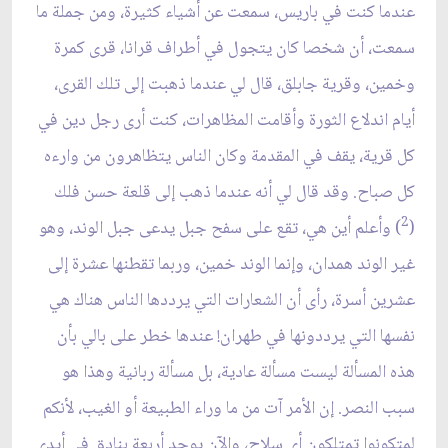
عندما كنت في باريس، سمعت عن أشياء كثيرة، ومن جملة ما
سمعت، أن شخصا كان يتجول في أطراف قرانا، قرى كمرة
وخمين، وقرية جابلق، قال لي عندما ذهبت إلى تلك القرى،
أيام اندلاع الثورة وأقامت المظاهرات، كنت أرى رجل دين في
كل قرية، يقف في المقدمة وكان الناس يتظاهرون من وارءه
كل صباح. وقد قال لي أنه عندما ذهب إلى قلعة حسن فلك
2
(
) وأعلم أين هي، تقع على سفح جبل يدعى جبل الوند، وهو
غير الوند همدان، وإنما الوند خمين، وربما تقطنها عشرة إلى
عشرين أسرة، رأى أن الشعارات التي يرددها الناس هناك هي
نفسها التي يرددونها في طهران! عندها خطر على بالي بأن
هذه المسألة ليست مسألة عادية، بل مسألة ربانية وهذا هو
سبب النصر. إن الأمر آت من ما وراء الطبيعة أو الغيب، لأنكم
لمتكونوا تمتلكون أي سلاح، والآن يوجد أربعة بنادق في أيدي