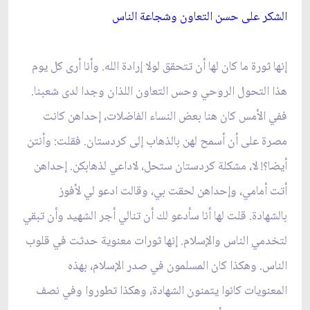
الشكر على حسن التعاون وشجاعة الناس‏
إنها ثورة ما كان لها أن تتحقق لولا إرادة الله. وأنا أرى كل يوم
هذا التحول الروحي وحس التعاون اللذان وجدا لدى شعبنا.
ففي الأمس كان هنا بعض النساء الفاضلات، إحداهن كانت
مصرة على أن أسمح لهن بالذهاب إلى كردستان. فقلت: وأنتن
أيضا؟! لا، مشكلة كردستان ستحل، لاداعي لذهابكن. إحداهن
أتت أمامي، وإحداهن لحقت بي، وقالت ادعو لي لأفوز
بالشهادة. قلت لها أنا سأدعو لك أن تنالي أجر الشهيد وأن تبقي
لتخدمي الناس والإسلام. إنها ثورات معنوية حدثت في قلوب
الناس. وهكذا كان المسلمون في صدر الإسلام، بهذه
المعنويات كانوا يتمنون الشهادة، وهكذا تطوروا وفي نصف