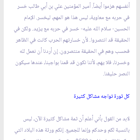
أنفسهم هزموا أيضاً. أمير المؤمنين علي بن أبي طالب خسر
في حربه مع معاوية، ليس هذا هو المهم، ليخسر. الإمام
الحسين- سلام الله عليه- خسر في حربه مع يزيد. ولكن في
الحقيقة قد انتصروا. لأن خسارتهم الحرب كانت في الظاهر
فحسب وهم في الحقيقة منتصرون. إن أردنا أن نعمل لله
وخسرنا، فلا يهم، لأننا نكون قد قمنا بواجبنا، عندها سيكون
النصر حليفنا.
كل ثورة تواجه مشاكل كثيرة
لابد من القول بأني أعلم أن ثمة مشاكل كثيرة الآن، ليس
بالنسبة لكم وحدكم وإنما للجميع. إنكم ورثة هذه البلاد التي