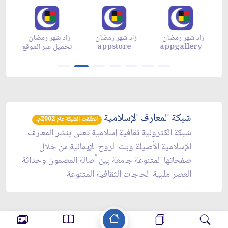
زاد شهر رمضان -
زاد شهر رمضان -
زاد شهر رمضان -
م
appgallery
appstore
تحميل عبر الموقع
تح
شبكة المعارف الإسلامية
انطلقت الشبكة عام 2002م.
شبكة الكترونية ثقافية إسلامية تعنى بنشر المعارف
الإسلامية الأصيلة وبث الروح الإيمانية من خلال
صفحاتها المتنوعة جامعة بين أصالة المضمون وحداثة
العصر ملبية الحاجات الثقافية المتنوعة