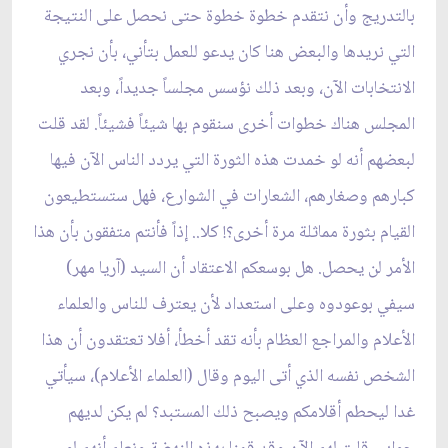
بالتدريج وأن نتقدم خطوة خطوة حتى نحصل على النتيجة
التي نريدها والبعض هنا كان يدعو للعمل بتأني، بأن نجري
الانتخابات الآن، وبعد ذلك نؤسس مجلساً جديداً، وبعد
المجلس هناك خطوات أخرى سنقوم بها شيئاً فشيئاً. لقد قلت
لبعضهم أنه لو خمدت هذه الثورة التي يردد الناس الآن فيها
كبارهم وصغارهم، الشعارات في الشوارع، فهل ستستطيعون
القيام بثورة مماثلة مرة أخرى؟! كلا.. إذاً فأنتم متفقون بأن هذا
الأمر لن يحصل. هل بوسعكم الاعتقاد أن السيد (آريا مهر)
سيفي بوعودوه وعلى استعداد لأن يعترف للناس والعلماء
الأعلام والمراجع العظام بأنه تقد أخطأ، أفلا تعتقدون أن هذا
الشخص نفسه الذي أتى اليوم وقال (العلماء الأعلام)، سيأتي
غدا ليحطم أقلامكم ويصبح ذلك المستبد؟ لم يكن لديهم