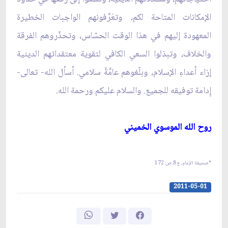
الإمكانات المتاحة لكم، وتعَرِّفونهم الواجبات الخطيرة
المعهودة إليهم في هذا الوقت الحسّاس، وتحذّروهم الفرقة
والخلاف، وتبذلوا السعي الكافي لتقوية معتقداتهم الدينية
إزاء أعداءِ الإسلام، وبلّغوهم عامَّةً سلامي. أسأل الله- تعالى-
إِدامة توفيقه للجميع. والسلام عليكم ورحمة الله.
روح الله الموسوي الخميني‏
*صحيفة الإمام، ج‏8، ص: 172
2011-05-01