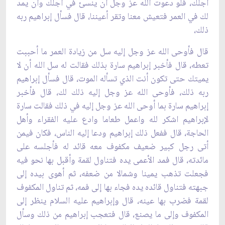
أجلك، فلو دعوت الله عز وجل أن ينسئ في أجلك وأن يمد
لك في العمر فتعيش معنا وتقر أعيننا، قال فسأل إبراهيم ربه
ذلك،
قال فأوحى الله عز وجل إليه سل من زيادة العمر ما أحببت
تعطه، قال فأخبر إبراهيم سارة بذلك فقالت له سل الله أن لا
يميتك حتى تكون أنت الذي تسأله الموت، قال فسأل إبراهيم
ربه ذلك، فأوحى الله عز وجل إليه ذلك لك، قال فأخبر
إبراهيم سارة بما أوحى الله عز وجل إليه في ذلك فقالت سارة
لإبراهيم اشكر لله واعمل طعاما وادع عليه الفقراء وأهل
الحاجة، قال ففعل ذلك إبراهيم ودعا إليه الناس، فكان فيمن
أتى رجل كبير ضعيف مكفوف معه قائد له فأجلسه على
مائدته، قال فمد الأعمى يده فتناول لقمة وأقبل بها نحو فيه
فجعلت تذهب يمينا وشمالا من ضعفه، ثم أهوى بيده إلى
جبهته فتناول قائده يده فجاء بها إلى فمه، ثم تناول المكفوف
لقمة فضرب بها عينه، قال وإبراهيم عليه السلام ينظر إلى
المكفوف وإلى ما يصنع، قال فتعجب إبراهيم من ذلك وسأل