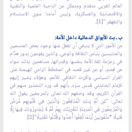
العالم الغربي متقدم ومتمكن من الناحية العلمية والتقنية
والاقتصادية والعسكرية، وليس أمامنا سوى الاستسلام
والتقهقر "[1].
ب ـ بث الأبواق الدعائية داخل الأمة:
من الأمور التي لا ينبغي أن نغفل عنها وجود بعض المتسمين
والمتلبسين بلباس الثقافة والوعي، والذين يقومون بدور هدَّام
في زعزعة ثقة الأمة بنفسها وقدراتها، مساهمين بذلك سواء
عن قصدٍ، أو عن غير قصد في المخطط الرامي للهيمنة على
القرار السياسي والإرث الثقافي للأمم، وهؤلاء يشير إليهم
الإمام الخامنئي قدس سره، بأنهم قد ورد التحذير منهم في
القرآن الكريم، وقد وصفهم الله تعالى بالمرجفين يقول الله
تعالى: "لَئِن لَّمْ يَنتَهِ الْمُنَافِقُونَ وَالَّذِينَ فِي قُلُوبِهِم مَّرَضٌ
وَالْمُرْجِفُونَ فِي الْمَدِينَةِ لَنُغْرِيَنَّكَ بِهِمْ ثُمَّ لَا يُجَاوِرُونَكَ فِيهَا إِلَّا
قَلِيلًا *مَلْعُونِينَ أَيْنَمَا ثُقِفُوا أُخِذُوا وَقُتِّلُوا تَقْتِيلًا"[2].