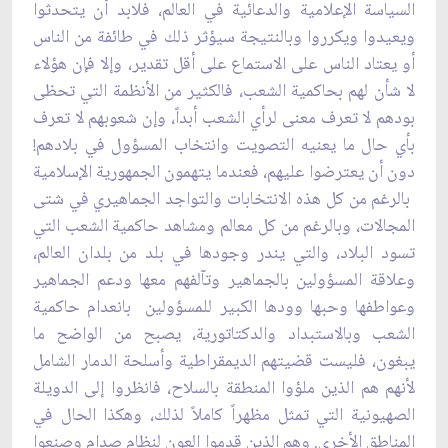
السياسة الإعلامية والدعائية في العالم، فلابد أن يتحدثوا
ويعيدوا ويكرروا وبالنتيجة سيؤثر ذلك في طائفة من الناس
أو يعتاد الناس على الاستماع على أقل تقدير، وإلا فإن هؤلاء
لا شأن لهم بحاكمية الشعب، فالكثير من الأنظمة التي تحظى
بودهم لا تعرف معنى لرأي الشعب أبداً، وإن شعوبهم لا تعرف
بأي حال ما يعنيه التصويت وانتخاب المسؤول في بلادهم!
دون أن يعترضوا عليهم، فعندما يتهمون الجمهورية الإسلامية
­ بالرغم من كل هذه الانتخابات والتواجد الجماهيري في شتى
المجالات، وبالرغم من كل معالم ومشاهد حاكمية الشعب التي
تسود البلاد، والتي يندر وجودها في بلد من بلدان العالم،
وعلاقة المسؤولين بالجماهير وتآلفهم معها ودعم الجماهير
وعواطفها وحبها وودها الكبير للمسؤولين ­ بانعدام حاكمية
الشعب وبالاستبداد والدكتاتورية، يصبح من الواضح ما
يبغون، فليست قضيتهم الديمقراطية وأسلحة الدمار الشامل
لأنهم هم الذين ملؤوا المنطقة بالسلاح، فانظروا إلى الدويلة
الصهيونية التي تمثل مظهراً كاملاً لذلك، وهكذا الحال في
المناطق الأخرى. وهم الذين قدموا العون لنظام صدام وصنعوا