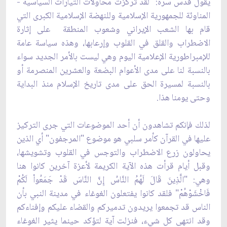
يقول قدس سره: "لقد تركزت محاولات التيارات السياسية ­
المناوئة للجمهورية الإسلامية وللنهضة الإسلامية الكبرى التي
قام بها الشعب الإيراني وشعوب المنطقة ­ على إثارة
الاضطراب والقلق في القلوب وإرعابها، وهذه سياسة عامة
للإمبراطورية الإعلامية اليوم وهي ليست بالأمر الجديد سواء
بالنسبة لنا على مدى الأعوام البضعة والعشرين المنصرمة أو
بالنسبة لمسيرة الحق على مدى تاريخ الإسلام منذ البداية
وحتى يومنا هذا.
لذلك فإنكم تشاهدون أن أحد الموضوعات التي جرى التركيز
عليها في القرآن كأمر سلبي هو موضوع "المرجفون" أي الذين
يحاولون زرع الاضطراب والتوجس في القلوب وتشويشها،
وقبل أيام قرأت هذه الآية الكريمة لأعزة آخرين كانوا هنا
وهي: "الَّذِينَ قَالَ لَهُمُ النَّاسُ إِنَّ النَّاسَ قَدْ جَمَعُواْ لَكُمْ
فَاخْشَوْهُمْ" فلقد كانوا يفتعلون الغوغاء في مدينة النبي بأن
الناس قد تجمعوا يريدون تدميركم والقضاء عليكم وإفناءكم
وقد انتهى كل شيء، فنزلت آية لتؤكد حينما يثير الغوغاء