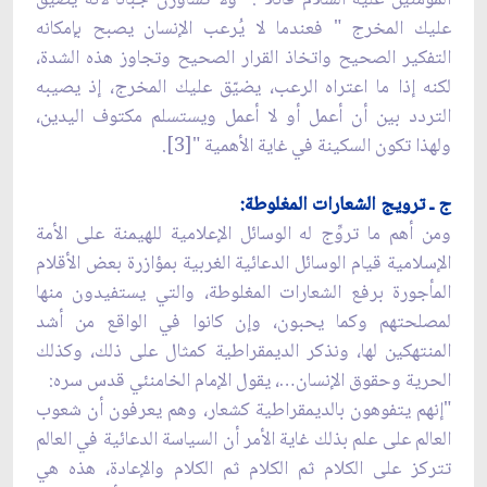
عليك المخرج " فعندما لا يُرعب الإنسان يصبح بإمكانه
التفكير الصحيح واتخاذ القرار الصحيح وتجاوز هذه الشدة،
لكنه إذا ما اعتراه الرعب، يضيّق عليك المخرج، إذ يصيبه
التردد بين أن أعمل أو لا أعمل ويستسلم مكتوف اليدين،
ولهذا تكون السكينة في غاية الأهمية "[3].
ج ـ ترويج الشعارات المغلوطة:
ومن أهم ما تروِّج له الوسائل الإعلامية للهيمنة على الأمة
الإسلامية قيام الوسائل الدعائية الغربية بمؤازرة بعض الأقلام
المأجورة برفع الشعارات المغلوطة، والتي يستفيدون منها
لمصلحتهم وكما يحبون، وإن كانوا في الواقع من أشد
المنتهكين لها، ونذكر الديمقراطية كمثال على ذلك، وكذلك
الحرية وحقوق الإنسان…، يقول الإمام الخامنئي قدس سره:
"إنهم يتفوهون بالديمقراطية كشعار، وهم يعرفون أن شعوب
العالم على علم بذلك غاية الأمر أن السياسة الدعائية في العالم
تتركز على الكلام ثم الكلام ثم الكلام والإعادة، هذه هي