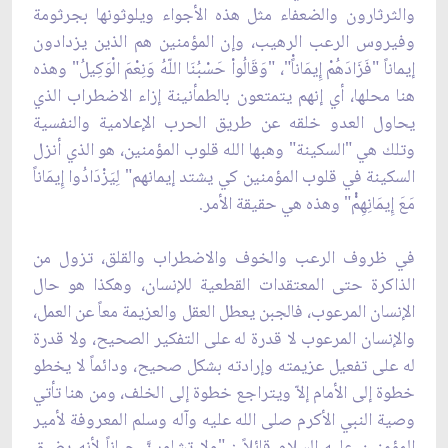
والثرثارون والضعفاء مثل هذه الأجواء ويلوثونها بجرثومة
وفيروس الرعب الرهيب، وإن المؤمنين هم الذين يزدادون
إيماناً "فَزَادَهُمْ إِيمَاناًْ"، "وَقَالُواْ حَسْبُنَا اللّهُ وَنِعْمَ الْوَكِيلُ" وهذه
هنا محلها، أي إنهم يتمتعون بالطمأنينة إزاء الاضطراب الذي
يحاول العدو خلقه عن طريق الحرب الإعلامية والنفسية
وتلك هي "السكينة" وهبها الله قلوب المؤمنين، هو الذي أنزل
السكينة في قلوب المؤمنين كي يشتد إيمانهم" لِيَزْدَادُوا إِيمَاناً
مَعَ إِيمَانِهِمْْ" وهذه هي حقيقة الأمر.
في ظروف الرعب والخوف والاضطراب والقلق، تزول من
الذاكرة حتى المعتقدات القطعية للإنسان، وهكذا هو حال
الإنسان المرعوب، فالجبن يعطل العقل والعزيمة معاً عن العمل،
والإنسان المرعوب لا قدرة له على التفكير الصحيح، ولا قدرة
له على تفعيل عزيمته وإرادته بشكل صحيح، ودائماً لا يخطو
خطوة إلى الأمام إلاّ ويتراجع خطوة إلى الخلف، ومن هنا تأتي
وصية النبي الأكرم صلى الله عليه وآله وسلم المعروفة لأمير
المؤمنين عليه السلام قائلاً : "ولا تشاورنَّ جباناً لأنه يضيق