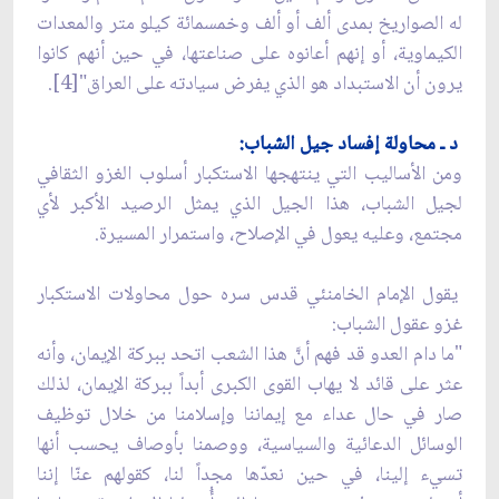
له الصواريخ بمدى ألف أو ألف وخمسمائة كيلو متر والمعدات
الكيماوية، أو إنهم أعانوه على صناعتها، في حين أنهم كانوا
يرون أن الاستبداد هو الذي يفرض سيادته على العراق"[4].
د ـ محاولة إفساد جيل الشباب:
ومن الأساليب التي ينتهجها الاستكبار أسلوب الغزو الثقافي
لجيل الشباب، هذا الجيل الذي يمثل الرصيد الأكبر لأي
مجتمع، وعليه يعول في الإصلاح، واستمرار المسيرة.
يقول الإمام الخامنئي قدس سره حول محاولات الاستكبار
غزو عقول الشباب:
"ما دام العدو قد فهم أنَّ هذا الشعب اتحد ببركة الإيمان، وأنه
عثر على قائد لا يهاب القوى الكبرى أبداً ببركة الإيمان، لذلك
صار في حال عداء مع إيماننا وإسلامنا من خلال توظيف
الوسائل الدعائية والسياسية، ووصمنا بأوصاف يحسب أنها
تسيء إلينا، في حين نعدّها مجداً لنا، كقولهم عنّا إننا