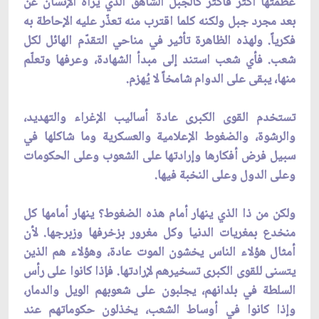
عظمتها أكثر فأكثر كالجبل الشاهق الذي يراه الإنسان عن
بعد مجرد جبل ولكنه كلما اقترب منه تعذّر عليه الإحاطة به
فكرياً. ولهذه الظاهرة تأثير في مناحي التقدّم الهائل لكل
شعب. فأي شعب استند إلى مبدأ الشهادة، وعرفها وتعلّم
منها، يبقى على الدوام شامخاً لا يُهزم.
تستخدم القوى الكبرى عادة أساليب الإغراء والتهديد،
والرشوة، والضغوط الإعلامية والعسكرية وما شاكلها في
سبيل فرض أفكارها وإرادتها على الشعوب وعلى الحكومات
وعلى الدول وعلى النخبة فيها.
ولكن من ذا الذي ينهار أمام هذه الضغوط؟ ينهار أمامها كل
منخدع بمغريات الدنيا وكل مغرور بزخرفها وزبرجها. لأن
أمثال هؤلاء الناس يخشون الموت عادة، وهؤلاء هم الذين
يتسنى للقوى الكبرى تسخيرهم لإرادتها. فإذا كانوا على رأس
السلطة في بلدانهم، يجلبون على شعوبهم الويل والدمار،
وإذا كانوا في أوساط الشعب، يخذلون حكوماتهم عند