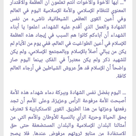
"... أيها الأخوة والأخوات أنتم تعلمون أن العظمة والاقتدار
المعنوي للنظام الإسلامي والأمة الإسلامية اليوم في العالم
وفي أعين القوى العظمى الشيطانية، ناشى‏ء من نفس
الشهادة والعمل الذي أقدم عليه الشهداء، اعلموا يا أبناء
الشهداء أن آباءكم كانوا هم السبب في إيجاد هذه العظمة
للإسلام في أعين الطواغيت في العالم، ففي يوم من الأيام لم
يكن من يبالي أصلاً بالإسلام وبالمجتمع الإسلامي، ولم يكن
للشهيد ذكر ولم يكن معتبراً في الفكر، بينما اليوم صار
واضحاً أن الإسلام قد هزَّ عروش الشياطين في أرجاء العالم
كافة.
... اليوم بفضل نفس الشهادة وببركة دماء شهداء هذه الأمة
أصبحت الأمة مرفوعة الرأس وعزيزة، وعلى الأمم أن تجد
رفعتها وعزتها من هذا الطريق. القوى الاستكبارية لا تعترف
بحق الحياة وحرية الرأي بالنسبة للأوطان والأمم التي من
أمثالنا البلدان الإسلامية والبلدان المستضعفة حتى حق
الاستفادة من منابع ثروتهم مرفوض عندها. فلا يصح