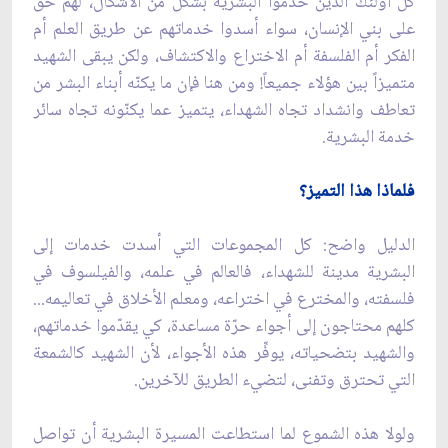
كل أولئك الذين خدموا البشرية بشكل من الأشكال، لهم حق
على بني الإنسان، سواء أسدوا خدماتهم عن طريق العلم أم
الفكر أم الفلسفة أم الاختراع والاكتشاف، ولكن يبقى الشهيد
متميزاً بين هؤلاء جميعاً! ومن هنا فإن ما يكنّه أبناء البشر من
تعاطف وانشداد تجاه الشهداء، يتميز عما يكنّونه تجاه سائر
خدمة البشرية.
فلماذا هذا التميز؟
الدليل واضح: كل المجموعات التي أسدت خدمات إلى
البشرية مدينة للشهداء، فالعالم في علمه، والفيلسوف في
فلسفته، والمخترع في اختراعه، ومعلم الأخلاق في تعاليمه...
كلهم محتاجون إلى أجواء حرّة مساعدة، كي يقدّموا خدماتهم،
والشهيد بتضحياته، يوفِّر هذه الأجواء، لأن الشهيد كالشمعة
التي تحترق وتفنى، لتضي‏ء الطريق للآخرين.
ولولا هذه الشموع لما استطاعت المسيرة البشرية أن تواصل