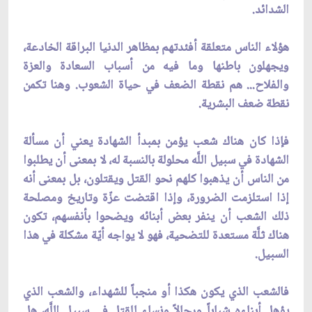
الشدائد.
هؤلاء الناس متعلقة أفئدتهم بمظاهر الدنيا البراقة الخادعة،
ويجهلون باطنها وما فيه من أسباب السعادة والعزة
والفلاح... هم نقطة الضعف في حياة الشعوب. وهنا تكمن
نقطة ضعف البشرية.
فإذا كان هناك شعب يؤمن بمبدأ الشهادة يعني أن مسألة
الشهادة في سبيل اللَّه محلولة بالنسبة له، لا بمعنى أن يطلبوا
من الناس أن يذهبوا كلهم نحو القتل ويقتلون، بل بمعنى أنه
إذا استلزمت الضرورة، وإذا اقتضت عزّة وتاريخ ومصلحة
ذلك الشعب أن ينفر بعض أبنائه ويضحوا بأنفسهم، تكون
هناك ثلَّة مستعدة للتضحية، فهو لا يواجه أيّة مشكلة في هذا
السبيل.
فالشعب الذي يكون هكذا أو منجباً للشهداء، والشعب الذي
يؤهل أبناءه شباباً ورجالاً ونساء للقتل في سبيل اللَّه، هل