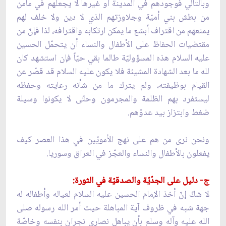
وبالتالي فوجودهم في المدينة أو غيرها لا يجعلهم في مأمن
من بطش بني أميّة وجلاوزتهم الذي لا دين ولا خلف لهم
يمنعهم من اقتراف أبشع ما يمكن ارتكابه واقترافه، لذا فإنّ من
مقتضيات الحفاظ على الأطفال والنساء أن يتحمّل الحسين
عليه السلام هذه المسؤوليّة طالما بقي حيّاً فإن استشهد كان
لله ما بعد الشهادة المشيئة فلا يكون عليه السلام قد قصّر عن
القيام بوظيفته، ولم يترك ما من شأنه رعايته وحفظه
ليستفرد بهم الظلمة والمجرمون وحتّى لا يكونوا وسيلة
ضغط وابتزاز بيد عدوّهم.
ونحن نرى من هم على نهج الأمويّين في هذا العصر كيف
يفعلون بالأطفال والنساء والعجّز في العراق وسوريا.
ج- دليل على الجدّيّة والصدقيّة في الثورة:
لا شكّ إنّ أخذ الإمام الحسين عليه السلام لعياله وأطفاله له
جهة شبه في ظروف آية المباهلة حيث أمر الله رسوله صلى
الله عليه وآله وسلم بأن يباهل نصارى نجران بنفسه وخاصّة