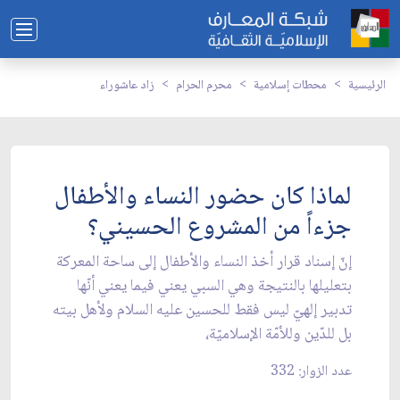
الرئيسية
محطات إسلامية
محرم الحرام
زاد عاشوراء
لماذا كان حضور النساء والأطفال
جزءاً من المشروع الحسيني؟
إنّ إسناد قرار أخذ النساء والأطفال إلى ساحة المعركة
بتعليلها بالنتيجة وهي السبي يعني فيما يعني أنّها
تدبير إلهيّ ليس فقط للحسين عليه السلام ولأهل بيته
بل للدّين وللأمّة الإسلاميّة،
عدد الزوار: 332