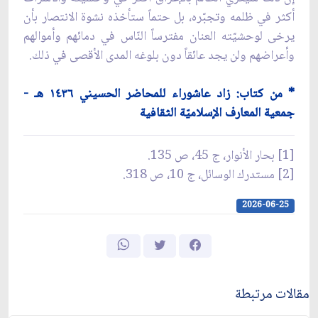
أكثر في ظلمه وتجبّره، بل حتماً ستأخذه نشوة الانتصار بأن
يرخى لوحشيّته العنان مفترساً النّاس في دمائهم وأموالهم
وأعراضهم ولن يجد عائقاً دون بلوغه المدى الأقصى في ذلك.
* من كتاب: زاد عاشوراء للمحاضر الحسيني ١٤٣٦ هـ -
جمعية المعارف الإسلاميّة الثقافية
[1] بحار الأنوار، ج 45، ص 135.
[2] مستدرك الوسائل، ج 10، ص 318.
2026-06-25
مقالات مرتبطة