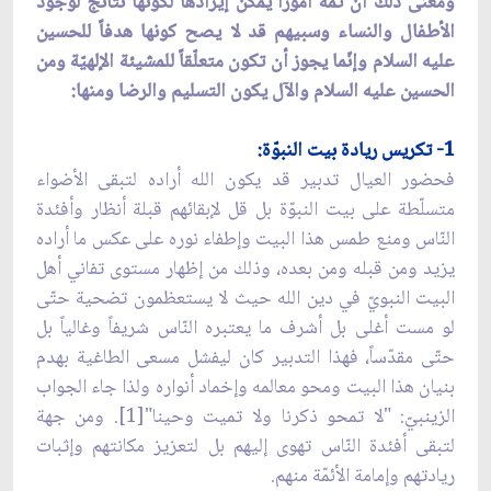
ومعنى ذلك أنّ ثمّة أموراً يمكن إيرادها لكونها نتائج لوجود
الأطفال والنساء وسبيهم قد لا يصح كونها هدفاً للحسين
عليه السلام وإنّما يجوز أن تكون متعلّقاً للمشيئة الإلهيّة ومن
الحسين عليه السلام والآل يكون التسليم والرضا ومنها:
1- تكريس ريادة بيت النبوّة:
فحضور العيال تدبير قد يكون الله أراده لتبقى الأضواء
متسلّطة على بيت النبوّة بل قل لإبقائهم قبلة أنظار وأفئدة
النّاس ومنع طمس هذا البيت وإطفاء نوره على عكس ما أراده
يزيد ومن قبله ومن بعده، وذلك من إظهار مستوى تفاني أهل
البيت النبويّ في دين الله حيث لا يستعظمون تضحية حتّى
لو مست أغلى بل أشرف ما يعتبره النّاس شريفاً وغالياً بل
حتّى مقدّساً، فهذا التدبير كان ليفشل مسعى الطاغية بهدم
بنيان هذا البيت ومحو معالمه وإخماد أنواره ولذا جاء الجواب
الزينبيّ: "لا تمحو ذكرنا ولا تميت وحينا"[1]. ومن جهة
لتبقى أفئدة النّاس تهوى إليهم بل لتعزيز مكانتهم وإثبات
ريادتهم وإمامة الأئمّة منهم.