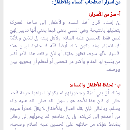
من أسرار اصطحاب النساء والأطفال:
أ- سرّ من الأسرار:
إنّ إسناد قرار أخذ النساء والأطفال إلى ساحة المعركة
بتعليلها بالنتيجة وهي السبي يعني فيما يعني أنّها تدبير إلهيّ
ليس فقط للحسين عليه السلام ولأهل بيته بل للدّين وللأمّة
الإسلاميّة، وقد يكون ذلك أيضاً لأنّه لا حاجة لبيان هذه
الأسرار لأنّها سوف تظهر جليّة، أو لأنّ بركات هذا الأمر أكبر
من يتّسع لها المقام وأكثر من تحصى أو أعظم أن يحويها بيان
ووصف.
ب- لحفظ الأطفال والنساء:
وذلك أنّ بني أميّة وجلاوزتهم لم يكونوا ليراعوا حرمة لأحد
حتّى لو كان هذا الأحد هو رسول الله صلى الله عليه وآله
وسلم، وبالتالي فإنّ بقاء العيال والأطفال لا يقلّ خطراً عليهم
من أخذهم إلى كربلاء، بل إنّ بقاءهم قد يحولّهم إلى رهائن
يضغط هؤلاء من خلالهم على الحسين عليه السلام وصحبه،