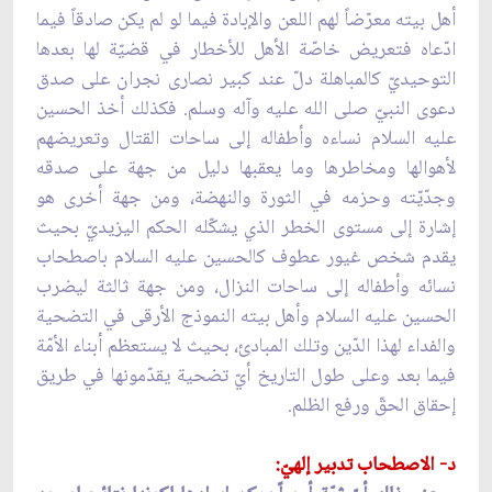
أهل بيته معرّضاً لهم اللعن والإبادة فيما لو لم يكن صادقاً فيما
ادّعاه فتعريض خاصّة الأهل للأخطار في قضيّة لها بعدها
التوحيديّ كالمباهلة دلّ عند كبير نصارى نجران على صدق
دعوى النبيّ صلى الله عليه وآله وسلم. فكذلك أخذ الحسين
عليه السلام نساءه وأطفاله إلى ساحات القتال وتعريضهم
لأهوالها ومخاطرها وما يعقبها دليل من جهة على صدقه
وجدّيّته وحزمه في الثورة والنهضة، ومن جهة أخرى هو
إشارة إلى مستوى الخطر الذي يشكّله الحكم اليزيديّ بحيث
يقدم شخص غيور عطوف كالحسين عليه السلام باصطحاب
نسائه وأطفاله إلى ساحات النزال، ومن جهة ثالثة ليضرب
الحسين عليه السلام وأهل بيته النموذج الأرقى في التضحية
والفداء لهذا الدّين وتلك المبادئ، بحيث لا يستعظم أبناء الأمّة
فيما بعد وعلى طول التاريخ أيّ تضحية يقدّمونها في طريق
إحقاق الحقّ ورفع الظلم.
د- الاصطحاب تدبير إلهيّ: