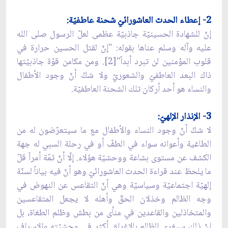
2- إعطاء الحدث العاشورائيّ شحنة عاطفيّة:
إنّ للشهادة الحسينيّة جاذبيّة عظمى لعلّ الرسول صلى الله
عليه وآله وسلم عناها بقوله: "إنّ لقتل الحسين حرارة في
قلوب المؤمنين لن تبرد أبداً"[2]. ومن مكامن قوّة جاذبيّتها
ذاك البعد العاطفيّ والشعوريّ ولا شكّ أنّ وجود الأطفال
والنساء هو أحد أركان تلك الشحنة العاطفيّة.
3- الإنذار الإلهيّ:
لا شكّ أنّ وجود النساء والأطفال مع ما سيتعرّضون له من
الطاغية وأعوانه سواء في الطفّ أو في رحلة السبي له جهة
الكشف عن مستوى بشاعة ووحشيّة هؤلاء. إلّا أنّ ثمّة أمراً قلّ
ما يلحظ عند قراءة الحدث العاشورائيّ وهو أنّ فيه بياناً لسنّة
إلهيّة اجتماعيّة وسياسيّة وهي أنّ التقاعس عن النهوض في
وجه الظالم وخذلان الحقّ وأهله لا يجعل المتقاعسين
والمتخاذلين والقاعدين في منأى من بطش وظلم الطغاة، بل
إنّ ذلك سيغري الظالم بالإغراق أكثر في وحشيّته والاسراف