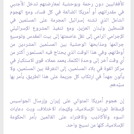
الأفغانيين دون رحمة وبوحشية لمعارضتهم تدخل الأجنبي
في مقدراتهم، أو أمريكا الضالعة في كل فساد، ومع الهجوم
الشامل الذي تشنه إسرائيل المجرمة على المسلمين في
فلسطين ولبنان العزيز، ومع تنفيذ المشروع الإسرائيلي
الإجرامي الرامي إلى نقل عاصمتها إلى بيت المقدس وتوسيع
جرائمها ومذابحها الوحشية بين المسلمين المشردين من
أوطانهم، وفي هذا الوقت الذي يحتاج فيه المسلمون أكثر من
أي وقت آخر إلى وحدة الكلمة، يعمد عملاء قوى الاستكبار في
مركز القوة في بلاد المسلمين، إلى التفرقة بين المسلمين، ولا
يألون جهداً في ارتكاب كل جريمة على هذا الطريق، يأمر بها
سيّدهم.
إن هجوم أمريكا المتوالي على إيران وإرسال الجواسيس
لإسقاط ثورتنا الإسلامية، ولإيجاد الاختلاف، وبث دعايات
السوء والأكاذيب والافتراء على القائمين بأمر الحكومة
الإسلامية، كلها من نسيج واحد.