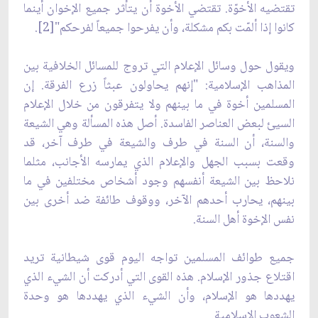
تقتضيه الأخوّة. تقتضي الأخوة أن يتأثر جميع الإخوان أينما
كانوا إذا ألمّت بكم مشكلة، وأن يفرحوا جميعاً لفرحكم"[2].
ويقول حول وسائل الإعلام التي تروج للمسائل الخلافية بين
المذاهب الإسلامية: "إنهم يحاولون عبثاً زرع الفرقة. إن
المسلمين أخوة في ما بينهم ولا يتفرقون من خلال الإعلام
السيئ لبعض العناصر الفاسدة. أصل هذه المسألة وهي الشيعة
والسنة، أن السنة في طرف والشيعة في طرف آخر، قد
وقعت بسبب الجهل والإعلام الذي يمارسه الأجانب، مثلما
نلاحظ بين الشيعة أنفسهم وجود أشخاص مختلفين في ما
بينهم، يحارب أحدهم الآخر، ووقوف طائفة ضد أخرى بين
نفس الإخوة أهل السنة.
جميع طوائف المسلمين تواجه اليوم قوى شيطانية تريد
اقتلاع جذور الإسلام. هذه القوى التي أدركت أن الشيء الذي
يهددها هو الإسلام، وأن الشيء الذي يهددها هو وحدة
الشعوب الإسلامية.