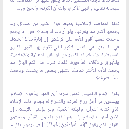
هناك نقاط تجمع المسلمين، نقاط يتفق عليها كل المذاهب: الله
سبحانه تعالى، والنبي الأكرم، والقرآن الكريم، والحج وو.....
تتفق المذاهب الإسلامية جميعا حول الكثير من المسائل، وما
يجمعها أكثر مما يفرقها، ولو أرادت الاجتماع حول ما يجمع
لوجدت نفسها أقوى الأمم على الإطلاق. إن إثارة نقاط الخلاف
في ما بينها هي العمل الأكبر الذي تقوم بها القوى الكبرى
المسيطرة، وتسخر له الكثير من الوسائل الدعائية والإعلامية،
والأبواق والأقلام المأجورة، فلماذا نترك هذا الكم الهائل مما
يجعلنا الأمة الأكثر تماسكا لنتلهى ببعض ما يشتتنا ويجعلنا
أمماً متفرقة؟
يقول الإمام الخميني قدس سره: "إن الذين يدّعون الإسلام،
ويسعون من أجل زرع الفرقة والتنازع لم يجدوا ذلك الإسلام
الذي كتابه القرآن، وقبلته الكعبة، ولم يؤمنوا بالإسلام. إن
الذين آمنوا بالإسلام إنما هم الذين يقبلون القرآن ومحتوى
القرآن الذي يقول "إِنَّمَا الْمُؤْمِنُونَ إِخْوَةٌ"[1] فيلتزمون بكل ما