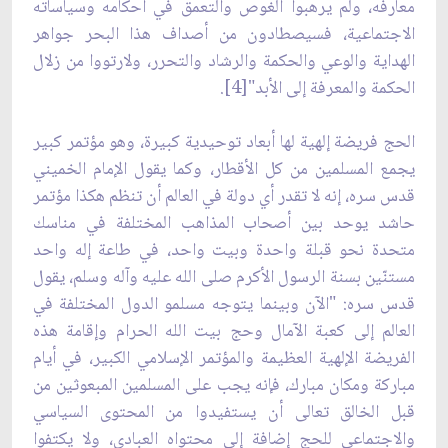
معارفه، ولم يرهبوا الغوص والتعمق في أحكامه وسياساته
الاجتماعية، فسيصطادون من أصداف هذا البحر جواهر
الهداية والوعي والحكمة والرشاد والتحرر، ولارتووا من زلال
الحكمة والمعرفة إلى الأبد"[4].
الحج فريضة إلهية لها أبعاد توحيدية كبيرة، وهو مؤتمر كبير
يجمع المسلمين من كل الأقطار، وكما يقول الإمام الخميني
قدس سره، إنه لا تقدر أي دولة في العالم أن تنظم هكذا مؤتمر
حاشد يوحد بين أصحاب المذاهب المختلفة في مناسك
متحدة نحو قبلة واحدة وبيت واحد، في طاعة إله واحد
مستنّين بسنة الرسول الأكرم صلى الله عليه وآله وسلم، يقول
قدس سره: "الآن وبينما يتوجه مسلمو الدول المختلفة في
العالم إلى كعبة الآمال وحج بيت الله الحرام وإقامة هذه
الفريضة الإلهية العظيمة والمؤتمر الإسلامي الكبير، في أيام
مباركة ومكان مبارك، فإنه يجب على المسلمين المبعوثين من
قبل الخالق تعالى أن يستفيدوا من المحتوى السياسي
والاجتماعي للحج إضافة إلى محتواه العبادي، ولا يكتفوا