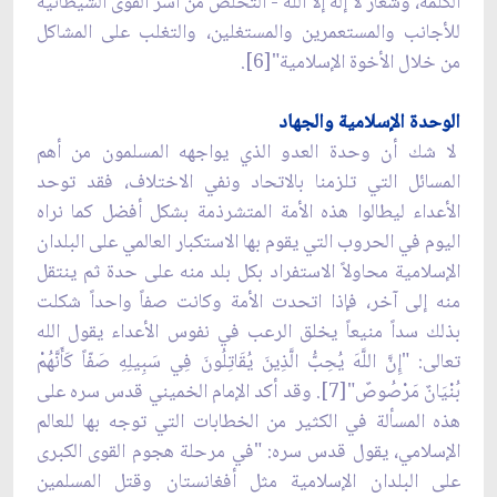
الكلمة، وشعار لا إله إلا الله - التخلص من أسر القوى الشيطانية
للأجانب والمستعمرين والمستغلين، والتغلب على المشاكل
من خلال الأخوة الإسلامية"[6].
الوحدة الإسلامية والجهاد
لا شك أن وحدة العدو الذي يواجهه المسلمون من أهم
المسائل التي تلزمنا بالاتحاد ونفي الاختلاف، فقد توحد
الأعداء ليطالوا هذه الأمة المتشرذمة بشكل أفضل كما نراه
اليوم في الحروب التي يقوم بها الاستكبار العالمي على البلدان
الإسلامية محاولاً الاستفراد بكل بلد منه على حدة ثم ينتقل
منه إلى آخر، فإذا اتحدت الأمة وكانت صفاً واحداً شكلت
بذلك سداً منيعاً يخلق الرعب في نفوس الأعداء يقول الله
تعالى: "إِنَّ اللَّهَ يُحِبُّ الَّذِينَ يُقَاتِلُونَ فِي سَبِيلِهِ صَفّاً كَأَنَّهُمْ
بُنْيَانٌ مَرْصُوصٌ"[7]. وقد أكد الإمام الخميني قدس سره على
هذه المسألة في الكثير من الخطابات التي توجه بها للعالم
الإسلامي، يقول قدس سره: "في مرحلة هجوم القوى الكبرى
على البلدان الإسلامية مثل أفغانستان وقتل المسلمين