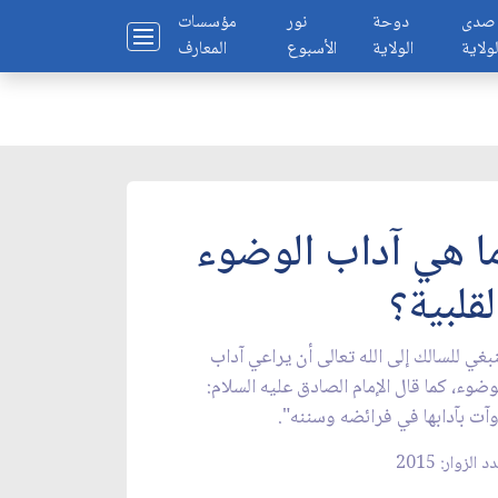
صدى
دوحة
نور
مؤسسات
لولاية
الولاية
الأسبوع
المعارف
ا هي آداب الوضوء
لقلبية؟
بغي للسالك إلى الله تعالى أن يراعي آداب
وضوء، كما قال الإمام الصادق عليه السلام:
آت بآدابها في فرائضه وسننه".
 الزوار: 2015