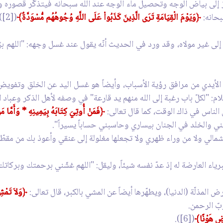
ز إلى بياض الوجه وتحصيل ماء الوجه عند الله سبحانه فيتذكّر قصوره
بحانه:
﴿
وَيَوْمَ الْقِيَامَةِ تَرَى الَّذِينَ كَذَبُواْ عَلَى اللَّهِ وُجُوهُهُم مُّسْوَدَّةٌ﴾
([2]).
وجّه إلى غير مولاه، وقد ورد في الحديث أنّه يقول عند غسل وجهه: "اللهم
الأيدي من مرافق رؤية الأسباب، وأيضاً هو غسل اليد عن الخلق وتفويض ا
سلام: "لكلّ باب رغبة إلى الله منهم يد قارعة" في وصفه لأهل الذكر وعباد ال
 الناس في ذاك الوقت، كما قال تعالى:
﴿
فَمَنْ أُوتِيَ كِتَابَهُ بِيَمِينِهِ * وَأَمَّا مَ
ني والخلد في الجنان بيساري وحاسبني حساباً يسيراً".
مالي ولا من وراء ظهري ولا تجعلها مغلولة إلى عنقي وأعوذ بك من مقطّع
ياء العارضة له إذ عدّ نفسه شيئاً، وليقل: "اللهم غشّني برحمتك وبركا
المذلّة (الدنيا)، ويطهّرها أيضاً عن المشي بالكبر، قال تعالى:
﴿
وَلاَ تَمْ
بّ الرحمن.
ْضِ هَوْنًا﴾
([6]).