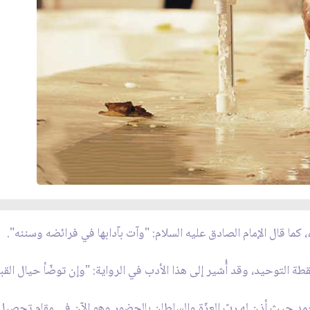
، كما قال الإمام الصادق عليه السلام: "وآت بآدابها في فرائضه وسننه".
نقطة التوحيد، وقد أُشير إلى هذا الأدب في الرواية: "وإن توضّأ حيال الق
د حيث أذن له ربّ العزّة والسلطان بالحضور وهو الآن في مقام تحصيل 