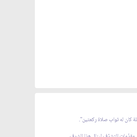
بلة كان له ثواب صلاة ركعتين".
مقدّمات التشرّف لينال هذا الشرف.