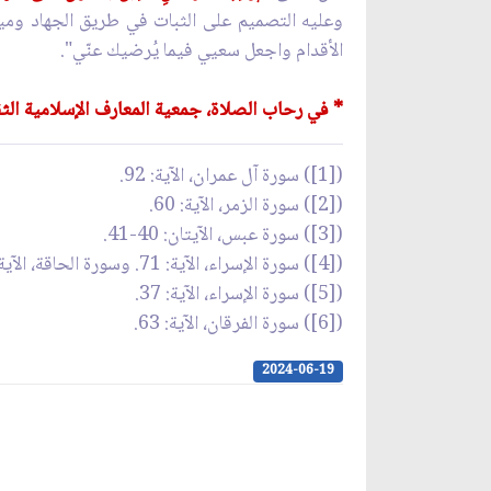
وعليه التصميم على الثبات في طريق الجهاد وميدا
الأقدام واجعل سعيي فيما يُرضيك عنّي".
* في رحاب الصلاة، جمعية المعارف الإسلامية الثق
([1]) سورة آل عمران، الآية: 92.
([2]) سورة الزمر، الآية: 60.
([3]) سورة عبس، الآيتان: 40-41.
([4]) سورة الإسراء، الآية: 71. وسورة الحاقة، الآية: 25.
([5]) سورة الإسراء، الآية: 37.
([6]) سورة الفرقان، الآية: 63.
2024-06-19