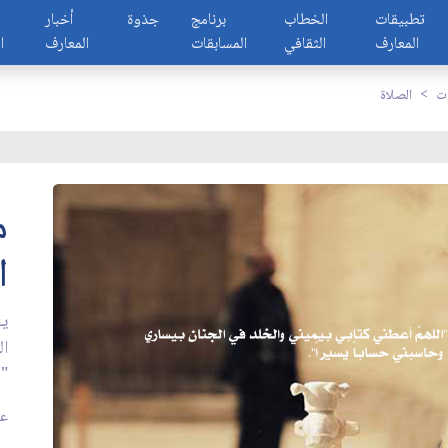
تطبيقات
الخطاب
برنامج
جذوة
أخبار
المعارف
الثقافي
المسابقات
المعارف
ا
ات
الصلاة
م
ا
ين
ال
"و
عدد