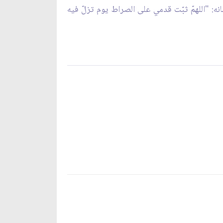
ه: "اللهمّ ثبّت قدمي على الصراط يوم تزلّ فيه