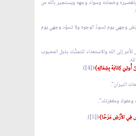
 وتقصيره وخجلته وسواد وجهه ويستجير بالله من
 بيّض وجهي يوم تسودّ الوجوه ولا تسوّد وجهي يوم
لأمر إلى الله والاستعداد للتمسُّك بذيل المحبوب
له.
نْ أُوتِيَ كِتَابَهُ بِشِمَالِهِ﴾
([4]).
ات النيران".
تك وعفوك ومغفرتك".
شِ فِي الأَرْضِ مَرَحًا﴾
([5]).