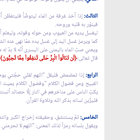
الثالث:
إذا أخذ غرفة من الماء ليتوضّأ فليتفطّن أ
فينوّر به قلبه وروحه.
ليغسل يديه من العيوب ومن حوله وقوته، وليعلم أنّه لا
كما ويرمز غسل اليد إلى غسل يده عمّا نهى عنه الشا
ويعني صبّ الماء باليمنى على اليسرى أنّه لا بدّ له
قال تعالى:
﴿
لَن تَنَالُواْ الْبِرَّ حَتَّى تُنفِقُواْ مِمَّا تُحِبُّونَ﴾
الرابع:
إذا تمضمض فليقل "اللهم لقنّي حجّتي يوم أ
القبيح ومن فضول الكلام "وفضول الكلام يميت القل
يكبّ الناس على مناخرهم في النار إلّا حصائد ألسنت
فليزّين لسانه بذكر الله وتلاوة القرآن.
الخامس:
ثمّ يستنشق، وحقيقته إخراج الكبر والتعا
ويقول بلسانه رمزاً لذلك المعنى: "اللهم لا تحرمني