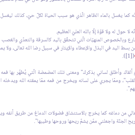
نّه كما يغسل بالماء الظاهر الّذي هو سبب الحياة لكلّ حيّ، كذلك ليغسل
 حول له ولا قوّة إلّا بالله العليّ العظيم.
رع وبالخصوص المنهيّات الّتي تتحقّق باليد كالسرقة والتعدّي والغصب وأ
 من بسط اليد في البذل والإعطاء والإيثار في سبيل رضا الله تعالى، ولا ي
([1]).
لقاك وأطلق لساني بذكرك" ومعنى تلك المضمضة الّتي يُطهّر بها فمه م
ب"، وممّا يجري على لسانه ويخرج من فمه ممّا يمقته الله ويدخله الن
هم".
لي من دماغه كما يخرج بالاستنشاق فضولات الدماغ من طريق أنفه وينقّ
 ريح الجنّة واجعلني ممّن يشمّ ريحها وروحها وطيبها".