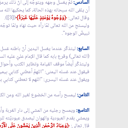
السادس:
ثمّ يغسل وجهه ويتوجّه إلى أنّ ذلك يرم
أن يلقى الله سبحانه بهذه الحالة، كما يحكيها الله س
وقال تعالى:
﴿
وَوُجُوهٌ يَوْمَئِذٍ عَلَيْهَا غَبَرَةٌ﴾
([3]).
وليستحِ من الله تعالى لمّا رآه حيث نهاه ولمّا ت
تبيضّ الوجوه".
السابع:
ليتذكّر عندما يغسل اليدين أنّ باطنه غسل 
(الله تعالى) وقرع بابه كما قال الإمام عليّ عليه ال
وليتذكّر أيضاً موقف القيامة وتطاير الكتب وأحوال
فيقول عند غسله اليمنى: "اللهمّ أعطني كتابي بيمي
ويقول عند غسله اليسرى: "اللهم لا تعطني كتابي بش
الثامن:
ليمسح رأسه من الخضوع لغير الله ومن الكبر
التاسع:
ويمسح رجليه من المشي إلى دار الغربة وأرض 
ويمشي بقدم العبودية والهوان ليصدق عبوديّته للر
قال تعالى:
﴿
وَعِبَادُ الرَّحْمَنِ الَّذِينَ يَمْشُونَ عَلَى الْأَر