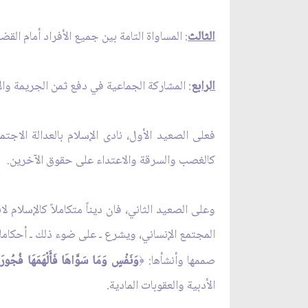
الثالث
: المساواة التامة بين جميع الأفراد أمام ال
الرابع
: المشاركة الجماعية في دفع ثمن الجريمة وال
فعلى الصعيد الأول، نادى الإسلام بالعدالة الاج
كالغصب والسرقة والاعتداء على حقوق الآخرين.
وعلى الصعيد الثاني، فان ديناً متكاملاً كالإسلام 
المجتمع الإنساني، ويشرع ـ على ضوء ذلك ـ أحكاما 
صممها وأنشأها:
وَنَفْسٍ وَمَا سَوَّاهَا فَأَلْهَمَهَا فُجُورَه
﴿
الأدبية والعقوبات المادية.