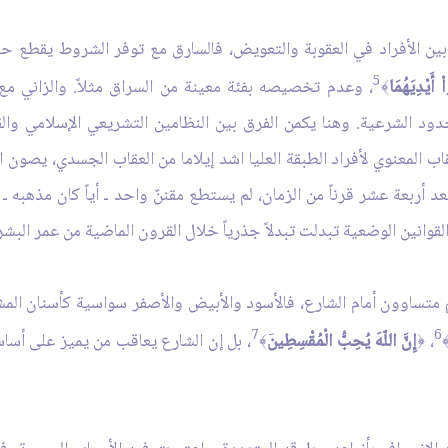
ة بين الأفراد في العقوبة والتعويض، فالسارق مع توفر الشروط يقطع
5
أَيْدِيَهُمَا
، وعدم تخصيصه بفئة معينة من السراق مثلاً. والزاني مع ت
﴾
ود الشرعية. وهنا يكمن الفرق بين النظامين التشريعي الإسلامي وال
عقاب المعنوي لأفراد الطبقة العليا اشد إيلاما من العقاب الجسدي، يصون 
 أربعة عشر قرناً من الزمان، لم يستطع مقننٌ واحد ـ أياً كان مذهبه 
القوانين الوضعية تبدلت تبدلاً جذرياً خلال القرون الماضية من عمر البشر
م متساوون أمام الشارع، فالأسود والأبيض والأصفر سواسية كأسنان الم
7
6
،
إِنَّ اللّهَ يُحِبُّ الْمُقْسِطِين
، بل إن الشارع يعاقب من يميز على أسا
َ﴾
﴿