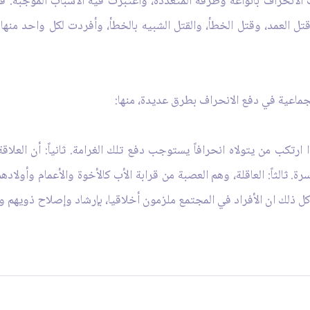
ت الانحراف بأنواعه وطرقه المتعددة، واعتبرت فيه الأسباب الموجبة. ف
قتل العمد، وقتل الخطأ، والقتل الشبيه بالخطأ، وأفردت لكل واحد منه
لجماعية في دفع الانحراف بطرق عديدة، منها:
ارتكب من يتولاه انحرافاً يستوجب دفع تلك الغرامة. ثانياً: أن العلاق
ة. ثالثاً: العاقلة، وهم العصبة من قرابة الأب كالأخوة والأعمام وأولاده
 ذلك ان الأفراد في المجتمع ملزمون أخلاقيا، بإرشاد وإصلاح ذويهم و