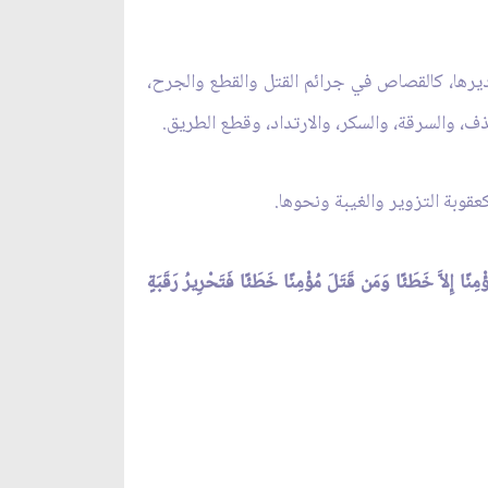
ديرها، كالقصاص في جرائم القتل والقطع والجرح،
قذف، والسرقة، والسكر، والارتداد، وقطع الطريق.
عقوبة التزوير والغيبة ونحوها.
ْمِنًا إِلاَّ خَطَئًا وَمَن قَتَلَ مُؤْمِنًا خَطَئًا فَتَحْرِيرُ رَقَبَةٍ