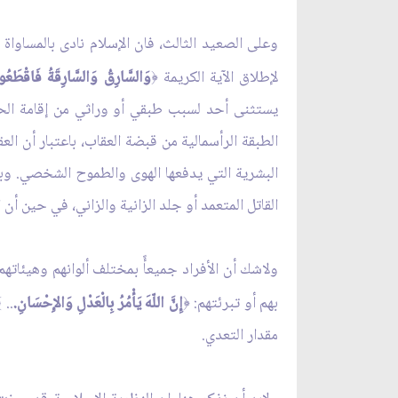
وعلى الصعيد الثالث، فان الإسلام نادى بالمساوا
لإطلاق الآية الكريمة
وَالسَّارِقُ وَالسَّارِقَةُ فَاقْطَعُواْ 
﴿
يستثنى أحد لسبب طبقي أو وراثي من إقامة الحد
الطبقة الرأسمالية من قبضة العقاب، باعتبار أن ال
البشرية التي يدفعها الهوى والطموح الشخصي. وبعد
القاتل المتعمد أو جلد الزانية والزاني، في حين أن 
ولاشك أن الأفراد جميعأً بمختلف ألوانهم وهيئاته
بهم أو تبرئتهم:
إِنَّ اللّهَ يَأْمُرُ بِالْعَدْلِ وَالإِحْسَانِ.
..
﴾
﴿
مقدار التعدي.