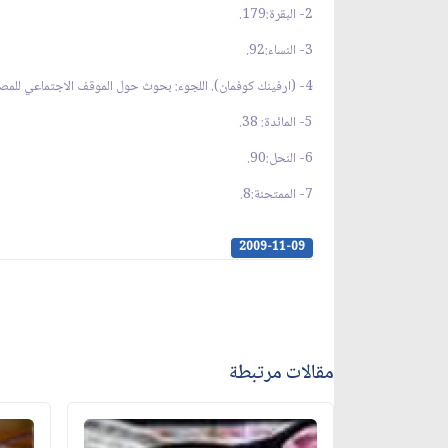
2- البقرة:179.
3- النساء:92.
4- (ارفينك كوفمان). اللجوء: بحوث حول الموقف الاجتماعي للمصابين بالأمراض العقلية ونزلاء السجون. شيكاغو: آلدين، 1961 م.
5- المائدة: 38.
6- النحل:90.
7- الممتحنة:8.
2009-11-09
مقالات مرتبطة