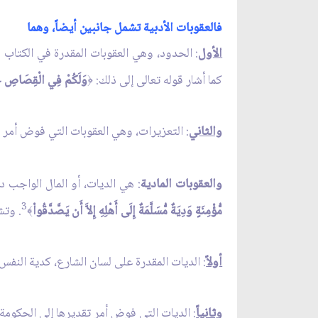
فالعقوبات الأدبية تشمل جانبين أيضاً، وهما
الأول
: الحدود، وهي العقوبات المقدرة في الكتاب
كما أشار قوله تعالى إلى ذلك:
وَلَكُمْ فِي الْقِصَاصِ حَيَ
﴿
والثاني
: التعزيرات، وهي العقوبات التي فوض أمر تق
والعقوبات المادية
: هي الديات، أو المال الواجب 
3
مُّؤْمِنَةٍ وَدِيَةٌ مُّسَلَّمَةٌ إِلَى أَهْلِهِ إِلاَّ أَن يَصَّدَّقُواْ
. وتش
﴾
أولاً
: الديات المقدرة على لسان الشارع، كدية النفس
وثانياً
: الديات التي فوض أمر تقديرها إلى الحكومة، 