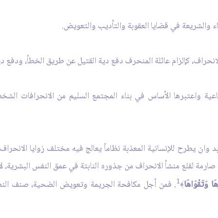
قضاء والشريعة في قضايا العقوبة والتأديب والتعويض.
انحراف، كإلزام عائلة المنحرف دفع دية القتيل عن طريق الخطأ، ودفع دية 
تماعية واعتبرها الأساس في بناء المجتمع السليم من الانحرافات الشخ
لابد وان يطرح للإنسانية المعذبة نظاماً يعالج فيه مختلف زوايا الانحر
صارمة لقلع منشأ الانحراف من جذوره النابتة في عمق النفس البشرية، لأ
1
َا وَتَقْوَاهَا
. فمن أجل مكافحة الجريمة وتعويض الضحية، صنف النظام
﴾