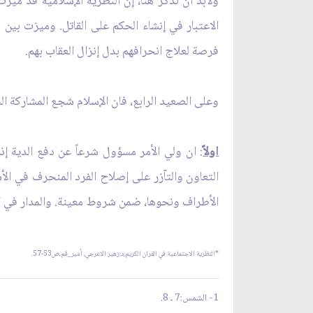
ولابد أن نذكر هنا، إن النظرية الإسلامية قد ميز
الاعتبار في إنشاء الحكم على القاتل. وميزت بين 
فرصة لعلاج انحرافهم بدل إنزال العقاب بهم.
وعلى الصعيد الرابع، فان الإسلام شجع المشاركة ا
اولاً
: ان ولي الأمر مسؤول شرعاً عن دفع الدية إذا 
التعاون والتآزر على إصلاح الفرد المنحرف في الأسر
الأطراف ونحوها، ضمن شروط معينة. والمدار في كل
*النظرية الاجتماعية في القران الكريم،د:زهير الاعرجي، أمير_قم،ص53-57.
1- الشمس:7 ـ 8.