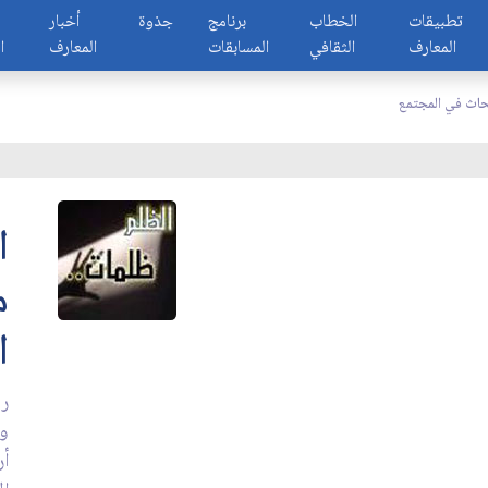
تطبيقات
الخطاب
برنامج
جذوة
أخبار
المعارف
الثقافي
المسابقات
المعارف
ا
حاث في المجتمع
ا
م
ا
رب
وم
أر