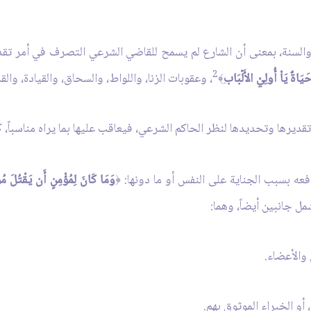
 والسنة، بمعنى أن الشارع لم يسمح للقاضي الشرعي التصرف في أمر تق
2
اةٌ يَاْ أُولِيْ الأَلْبَاب
، وعقوبات الزنا، واللواط، والسحاق، والقيادة، وال
﴾
ديرها وتحديدها لنظر الحاكم الشرعي، فيعاقب عليها بما يراه مناسباً، ك
دفعه بسبب الجناية على النفس أو ما دونها:
وَمَا كَانَ لِمُؤْمِنٍ أَن يَقْتُلَ مُؤ
﴿
مل جانبين أيضاً، وهما:
 والأعضاء.
أو الخبراء الموثوق بهم.