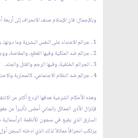
وبالإجمال: فان الإسلام صنف الانحراف إلى أربعة 
1 ـ جرائم الاعتداء على النفس البشرية وما دونها، وفيها القصاص أو الدية مع الشروط.
2 ـ جرائم ضد الملكية وفيها القطع، والمقاصة، ووجوب رد المغصوب.
3 ـ الجرائم الخلقية، وفيها الرجم والقتل والجلد.
4 ـ جرائم ضد النظام الاجتماعي، كالمحاربة والاحتكار ونحوها وفيها التعزير أو الغرامة، وأوجب في الديات غير المقدرة شرعاً الارش أو الحكومة.
وهذه الأحكام الشرعية هدفها الردع أكثر من الانت
فإنزال الأذى المماثل بالجاني أمضى تأثيراً من عقو
السارق الذي يقبع في سجون الأنظمة الرأسمالية م
يرتكب انحرافاً مماثلاً لذلك الذي ادخله السجن أول 