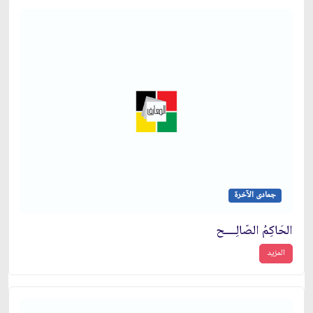
جمادى الآخرة
الحَاكِمُ الصّالِــــح
المزيد