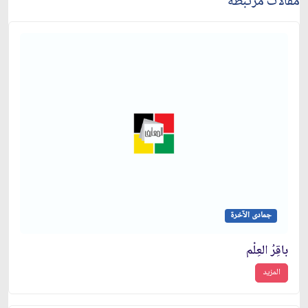
مقالات مرتبطة
جمادى الآخرة
باقِرُ العِلْم
المزيد