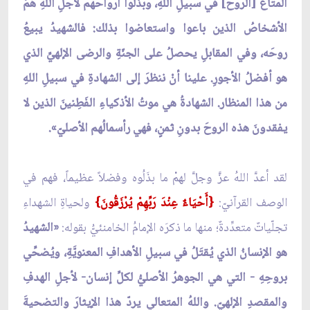
المتاعَ [الروح] في سبيلِ اللهِ، وبذلوا أرواحَهم لأجلِ اللهِ هُمُ
الأشخاصُ الذين باعوا واستعاضوا بذلك: فالشهيدُ يبيعُ
روحَه، وفي المقابلِ يحصلُ على الجنّةِ والرضى الإلهيِّ الذي
هو أفضلُ الأجورِ. علينا أنْ ننظرَ إلى الشهادةِ في سبيلِ اللهِ
من هذا المنظار. الشهادةُ هي موتُ الأذكياءِ الفَطِنينَ الذين لا
يفقدونَ هذه الروحَ بدونِ ثمنٍ، فهي رأسمالُهم الأصليّ».
لقد أعدَّ اللهُ عزَّ وجلَّ لهمْ ما بذَلُوه وفضلاً عظيماً، فهم في
الوصف القرآنيّ:
{أَحْيَاءٌ عِنْدَ رَبِّهِمْ يُرْزَقُونَ}
ولحياةِ الشهداءِ
تجلّياتٌ متعدِّدةٌ؛ منها ما ذكرَه الإمامُ الخامنئيُّ بقوله:
«الشهيدُ
هو الإنسانُ الذي يُقتَلُ في سبيلِ الأهدافِ المعنويَّةِ، ويُضحِّي
بروحِهِ - التي هي الجوهرُ الأصليُّ لكلِّ إنسان- لأجلِ الهدفِ
والمقصدِ الإلهيّ. واللهُ المتعالي يردّ هذا الإيثارَ والتضحيةَ