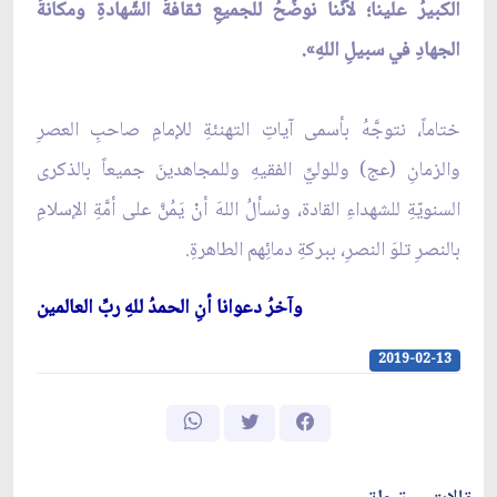
الكبيرُ علينا؛ لأنَّنا نوضِّحُ للجميعِ ثقافةَ الشّهادةِ ومكانةَ
الجهادِ في سبيلِ اللهِ».
ختاماً، نتوجَّهُ بأسمى آياتِ التهنئةِ للإمامِ صاحبِ العصرِ
والزمانِ (عج) وللوليِّ الفقيهِ وللمجاهدينَ جميعاً بالذكرى
السنويّةِ للشهداءِ القادة، ونسألُ اللهَ أنْ يَمُنَّ على أمَّةِ الإسلامِ
بالنصرِ تلوَ النصرِ، ببركةِ دمائِهم الطاهرةِ.
وآخرُ دعوانا أنِ الحمدُ للهِ ربِّ العالمين
2019-02-13