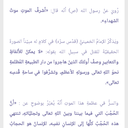
رُويَ عنْ رسول الله (ص) أنّه قال:
«أشرفُ الموتِ موتُ
الشهداءِ».
ويَذكُرُ الإمامُ الخمينيُّ (قدّس سرّه) في كلامٍ له مبيّناً الصورةَ
الحقيقيَّةَ للقتل في سبيلِ الله بقوله:
«لا يمكنُ للألفاظِ
والتعابيرِ وصفُ أولئكَ الذينَ هاجروا من دار الطبيعةِ المُظلمةِ
نحوَ اللهِ تعالى ورسولهِ الأعظمِ، وتشرَّفوا في ساحةِ قُدسِه
تعالى».
والسرُّ في عظمةِ هذا الموتِ أنَّهُ يُعبّرُ بوضوحٍ عن :
«أنَّ
الحُجُبَ التي فيما بيننا وبينَ اللهِ تعالى وتجليَّاتهِ، تنتهي
هذه الحُجُبُ كلُّها إلى الإنسانِ نفسِه، الإنسانُ هو الحجابُ