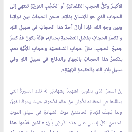
الأكبـرُ وكلُّ الحجبِ الظلمانيّةِ أو الحُجُبِ النوريّةِ تنتهي إلى
الحجابِ الذي هو الإنسانُ بذاتِه، فنحن الحجابُ بين ذواتِنا
وبين وجهِ الله، فإذا أزالَ أحدٌ هذا الحجابَ في سبيلِ اللهِ،
وانكسرَ الحجابُ بفضلِ التضحيةِ بحياتِه، فإنّهُ يكونُ قدْ كسرَ
جميعَ الحجبِ، مثلَ حجابِ الشخصيّةِ وحجابِ الإنِّيَّةِ نعم،
ينكسرُ هذا الحجابُ بالجهادِ والدفاعِ في سبيلِ اللهِ وفي
سبيلِ بلادِ اللهِ والعقيدةِ الإلهيّةِ».
إنَّ السفرَ الذي يطويهِ الشهيدُ بشهادتِهِ لهُ تلكَ الصورةُ التي
يتلقّاها في لحظاتِهِ الأولى منْ عالمِ الآخرةِ، حيث يدرِكُ الفوزَ،
ولذا يَصِفُ الإمامُ الخامنئيُّ موتَ الشهادةِ في سياقِ الموتِ
الحتميِّ لكلِّ إنسانٍ على هذه الأرضِ بأنّ:
«الذين قدّموا هذا