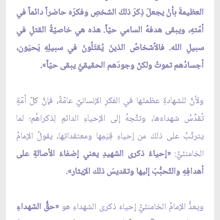
العظيمةَ بأنْ يجعلَ ذِكرَ ذلكَ الشخصِ وفكرَه حاضراً دائماً في
أمّتهِ، ويبقى هدفهُ السامي حيّاً. هذه هي خاصيّةُ القتلِ في
سبيلِ الله. فالأشخاصُ الذينَ يُقتَلُونَ في سبيلِهِ يَحيَون،
أجسادُهم تموتُ ولكنّ وجودَهم الحقيقيَّ يبقى حيّاً».
ولأنَّ للشهادةِ عظمتَها في الفكرِ الإنسانيِّ عامّةً، فإنَّ كلّ أمّةٍ
تُقدِّسُ شهداءَها، وتتَّجهُ إلى الإحياءِ الدائمِ لِذكراهُم؛ لما
يترتّبُ على ذلكَ من إحياءِ قِيَمِها ومعتقداتِها، يقولُ الإمامُ
الخامنئيُّ:
«إحياءُ ذكرى الشهيدِ يعني إضفاءَ الأصالةِ على
أهدافِهِ والتّحبُّبَ إليها وتقديسَ ذلك الإيثار».
ويعدُّ الإمامُ الخامنئيُّ إحياءَ ذكرى الشهداءِ هو
«حقُّ الشهداءِ