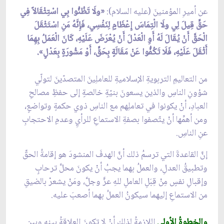
عن أميرِ المؤمنينَ (عليه السلام):
«ولَا تَظُنُّوا بِي اسْتِثْقَالاً فِي
حَقٍّ قِيلَ لِي ولَا الْتِمَاسَ إِعْظَامٍ لِنَفْسِي، فَإِنَّهُ مَنِ اسْتَثْقَلَ
الْحَقَّ أَنْ يُقَالَ لَهُ أَوِ الْعَدْلَ أَنْ يُعْرَضَ عَلَيْهِ، كَانَ الْعَمَلُ بِهِمَا
أَثْقَلَ عَلَيْهِ، فَلَا تَكُفُّوا عَنْ مَقَالَةٍ بِحَقٍّ، أَوْ مَشُورَةٍ بِعَدْلٍ».
من التعاليمِ التربويةِ الإسلاميةِ للعاملِينَ المتصدّينَ لتولّي
شؤونِ الناسِ والذين يسعونَ بنيّةٍ خالصةٍ إلى حفظِ مصالحِ
العبادِ، أنْ يكونوا في تعاملِهم مع الناسِ ذوي حكمةٍ وتواضعٍ،
ومن أهمِّها أنْ يتّصفوا بصفةِ الاستماعِ للرأيِ وعدمِ الاحتجابِ
عنِ الناسِ.
إنَّ القاعدةَ التي ترسمُ ذلك أنَّ الهدفَ المنشودَ هو إقامةُ الحقِّ
وتطبيقُ العدلِ، والعملُ بهما يجبُ أنْ يكونَ محلَّ ترحابٍ
وإقبالِ نفسٍ مِنْ قِبَلِ العاملِ للهِ عزَّ وجلَّ، ومَنْ يشعرْ بالضيقِ
من الاستماعِ إليهما سيكونُ العملُ بهما أصعبَ عليه.
والخطوةُ الأولى
اللازمةُ لذلك أنْ لا تكونَ العلاقةُ بينه وبين