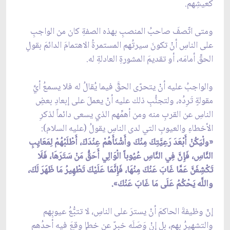
كعيشِهم.
ومتى اتّصفَ صاحبُ المنصبِ بهذه الصفةِ كان من الواجبِ
على الناسِ أنْ تكونَ سيرتُهم المستمرةُ الاهتمامَ الدائمَ بقولِ
الحقِّ أمامَه، أو تقديمَ المشورةِ العادلةِ له.
والواجبُ عليه أنْ يتحرّى الحقَّ فيما يُقالُ له فلا يسمعُ أيَّ
مقولةٍ تَرِدُه، ولتجنُّبِ ذلك عليه أنْ يعملَ على إبعادِ بعضِ
الناسِ عن القربِ منه ومن أهمِّهم الذي يسعى دائماً لذكرِ
الأخطاءِ والعيوبِ التي لدى الناسِ يقولُ (عليه السلام):
«ولْيَكُنْ أَبْعَدَ رَعِيَّتِكَ مِنْكَ وأَشْنَأَهُمْ عِنْدَكَ، أَطْلَبُهُمْ لِمَعَايِبِ
النَّاسِ، فَإِنَّ فِي النَّاسِ عُيُوباً الْوَالِي أَحَقُّ مَنْ سَتَرَهَا، فَلَا
تَكْشِفَنَّ عَمَّا غَابَ عَنْكَ مِنْهَا، فَإِنَّمَا عَلَيْكَ تَطْهِيرُ مَا ظَهَرَ لَكَ،
واللَّه يَحْكُمُ عَلَى مَا غَابَ عَنْكَ».
إنّ وظيفةَ الحاكمَ أنْ يسترَ على الناسِ، لا تتبُّعُ عيوبِهم
والتشهيرُ بهم، بل إنْ وَصَلَه خبرٌ عن خطإٍ وقعَ فيه أحدُهم