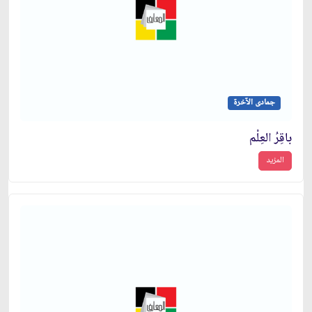
جمادى الآخرة
باقِرُ العِلْم
المزيد