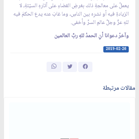
يعملُ على معالجةِ ذلك بغرضِ القضاءِ على آثارهِ السيّئةِ، لا
الزيادةِ فيه أو نشرِه بين الناسِ، وما غابَ عنه يدع الحكمَ فيه
للهِ عزَّ وجلَّ عالمِ السرِّ وأخفى.
وآخرُ دعوانا أنِ الحمدُ للهِ ربِّ العالمين
2019-02-26
مقالات مرتبطة