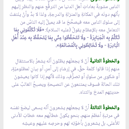
الناسِ مشوبةً بعاداتِ أهلِ الدنيا من الترفُّعِ عنهم والنظرِ إليهم
بأنّهم دونَه في المكانةِ والمنزلةِ والدرجةِ، ولذا لا بدَّ وأنْ يلتفتَ
إلى سلوكِ الناسِ معه فيصحِّحَ ما قد يميلُ إليه الناسُ من
التعاملِ معه بالإعظامِ يقولُ (عليه السلام):
«فَلَا تُكَلِّمُونِي بِمَا
تُكَلَّمُ بِه الْجَبَابِرَةُ - ولَا تَتَحَفَّظُوا مِنِّي بِمَا يُتَحَفَّظُ بِه عِنْدَ أَهْلِ
الْبَادِرَةِ - ولَا تُخَالِطُونِي بِالْمُصَانَعَةِ».
والخطوةُ الثانيةُ
أنْ لا يجعلَهم يظنّونَ أنّه يشعرُ بالاستثقالِ
منهم إذا قالوا كلمةَ حقٍّ، في إرشادٍ إلى أمرٍ، أو بيانٍ لمظلوميّةٍ،
أو شكوى من سلوكٍ أو تصرُّفٍ، وذلك لأنّهم إذا كانوا يعيشونَ
تلك الحالةَ فسوف يمتنعونَ عن النصيحةِ ويصبحُ الغالبُ على
حديثِهم المدحَ والثناءَ.
والخطوةُ الثالثةُ
أنْ لا يجعلَهم يشعرونَ أنّه يسعى ليضعَ نفسَه
في مرتبةٍ أعظمَ منهم، بنحوٍ يكونُ خطابُهم معه خطابَ الأدنى
للأعلى، بل يشعرونَ بأخوّتِه لهم وحرصِه عليهم وعيشِه