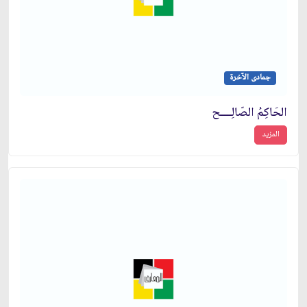
جمادى الآخرة
الحَاكِمُ الصّالِــــح
المزيد