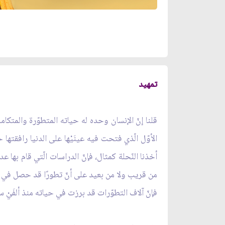
تمهيد
قلنا إنّ الإنسان وحده له حياته المتطوّرة والمتكام
الأوّل الّذي فتحت فيه عينَيْها على الدنيا رافقتها 
أخذنا النّحلة كمثال، فإنّ الدراسات الّتي قام بها ع
من قريب ولا من بعيد على أنّ تطورًا قد حصل في حياة
فإنّ آلاف التطوّرات قد برزت في حياته منذ ألفَيْ س