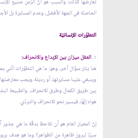
نعارضها كذلك؛ والسبب هو أنّ الزمن صنيع الإنسا
الحاصلة في الجهة الأفضل، وعدم المسايرة بل الأج
التطوّرات الإنسانيّة
١.
العقل ميزان بين الإبداع والانحراف:
هنا يثار سؤال آخر، وهو: ما هي التطوّرات الّتي يمك
وينبغي علينا مسايرتها، أو رديئة ويجب معارضتها؟ م
بين طريق الكمال وطرق الانحراف. والطبيعة البش
هواه إلهًا، فيسير نحو الانحراف والتردّي.
إنّ المعيار العام هو أن نلاحظ بدقّة ما هي جذور 
سببًا لبروز ظاهرة من الظواهر؟ وما هو هدف بروزه