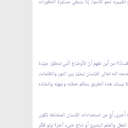
غييره نحو الأسوأ، إذًا ينبغي مسايرة التطورات
ادًا؟ من أين نفهم أنّ الأوضاع الّتي تتطوّر جيّدة
ه الله تعالى للإنسان ليميّز بين النور والظلمات،
 لا يسلك هذه الطريق بحكم خطئه وجهله واتخاذه
ة أخرى، أيّ من استعدادات الإنسان المختلفة تكون
لعقل والعلم البشريّ أو نتاج شيء آخر؟ ولو فكّر