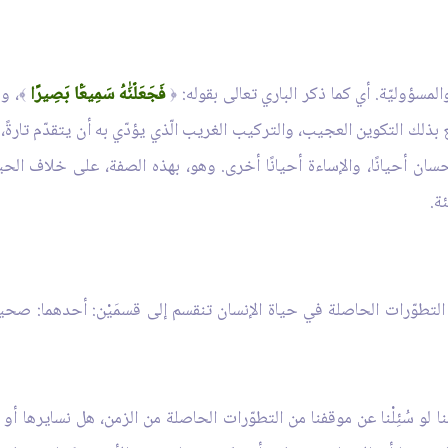
لمسؤوليّة. أي كما ذكر الباري تعالى بقوله:
فَجَعَلۡنَٰهُ سَمِيعَۢا بَصِيرًا
، و
﴾
﴿
تّع بذلك التكوين العجيب، والتركيب الغريب الّذي يؤدّي به أن يتقدّم تارةً
سان أحيانًا، والإساءة أحيانًا أخرى. وهو، بهذه الصفة، على خلاف الحيو
ة.
التطوّرات الحاصلة في حياة الإنسان تنقسم إلى قسمَيْن: أحدهما: صحي
ا لو سُئِلْنا عن موقفنا من التطوّرات الحاصلة من الزمن، هل نسايرها أو 