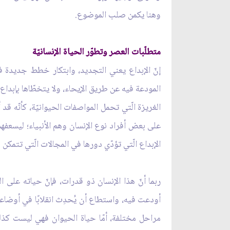
وهنا يكمن صلب الموضوع.
متطلّبات العصر وتطوّر الحياة الإنسانيّة
إنّ الإبداع يعني التجديد، وابتكار خطط جديدة ف
المودعة فيه عن طريق الإيحاء، ولا يتخطّاها بإبداع
الغريزة الّتي تحمل المواصفات الحيوانيّة، كأنّه قد 
على بعض أفراد نوع الإنسان وهم الأنبياء؛ ليسعفهم ف
الإبداع الّتي تؤدّي دورها في المجالات الّتي تتمكن ف
ربما أنّ هذا الإنسان ذو قدرات، فإنّ حياته على ال
أودعت فيه، واستطاع أن يُحدِث انقلابًا في أوضاعه ا
مراحل مختلفة، أمّا حياة الحيوان فهي ليست كذلك