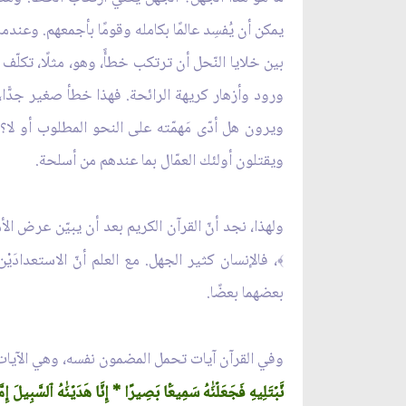
يمكن أن يُفسِد عالمًا بكامله وقومًا بأجمعهم. وعند
بين خلايا النّحل أن ترتكب خطأً، وهو، مثلًا، تكلّف
ورود وأزهار كريهة الرائحة. فهذا خطأ صغير جدًّا،
ويرون هل أدّى مَهمّته على النحو المطلوب أو لا؟ 
ويقتلون أولئك العمّال بما عندهم من أسلحة.
ولهذا، نجد أنّ القرآن الكريم بعد أن يبيّن عرض ال
، فالإنسان كثير الجهل. مع العلم أنّ الاستعدا
﴾
بعضهما بعضًا.
وفي القرآن آيات تحمل المضمون نفسه، وهي الآيات 
نَّبۡتَلِيهِ فَجَعَلۡنَٰهُ سَمِيعَۢا بَصِيرًا * إِنَّا هَدَيۡنَٰهُ ٱلسَّبِيلَ إِم