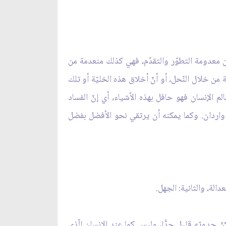
ان معدومة التطوّر والتقدّم، فهي كذلك منعدمة من
ن خلال النّحل، أو أنّ أخلاق هذه الخليّة أو تلك
 الإنسان فهو حافل بهذه الأشياء، أي إنّ الفساد
 واردان. وكما يمكنه أن يرتقي نحو الأفضل بفضل
لة، والثانية: الجهل.
 حدوثه قليل جدًّا، وليس كما عند الإنسان الّذي