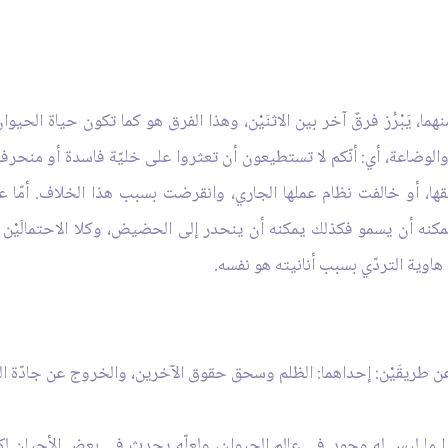
ا، يَبْرُز فرقٌ آخر بين الاثنَيْن، وهذا الفرق هو كما تكون حياة الحيو
الوضاعة، أي: أنّكم لا تستطيعون أن تعثروا على خليّة فاسدة أو منحرفة م
ها، أو خالفت نظام عملها الجاري، وانقرضت بسبب هذا الخلاف. أمّا عالم
كنه أن يسمو فكذلك يمكنه أن ينحدر إلى الحضيض، وكلا الاحتمالَيْن
هاوية التردّي بسبب أنانيته هو نفسه.
ن طريقَيْن: إحداهما: الظلم وسحق حقوق الآخرين، والخروج عن جادّة العدا
 ما ليس له وجود في عالم الحيوان، ولعلّه يحدث في بعض الأحيان لكنّ