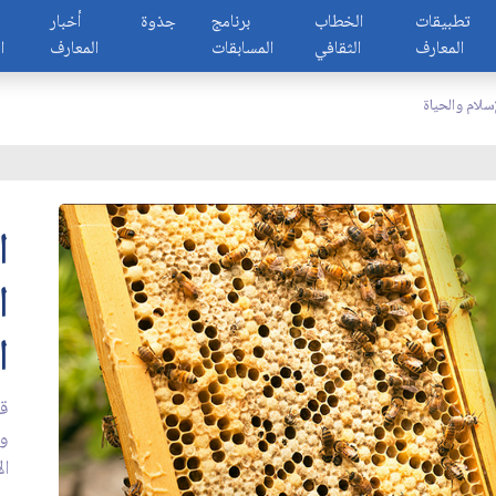
تطبيقات
الخطاب
برنامج
جذوة
أخبار
المعارف
الثقافي
المسابقات
المعارف
ا
إسلام والحياة
ا
ا
ا
قل
وا
ال