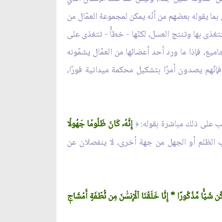
 بما يقوله بعضهم من أنّه يمكن لمجموعة العمّال من
تتغذى بها وتنتج العسل، لكنّها - خطأً - تتغذى على
يع، فإذا ما ورد أحد أعضائها من العمّال يشمّونه
فإنّهم يصدون أمرًا بتشكيل محكمة ميدانية فورًا،
قّب على ذلك مباشرة بقوله:
إِنَّهُۥ كَانَ ظَلُومٗا جَهُولٗا
﴿
سب الظلم أو الجهل من جهة أخرى، لا ينفصلان عن
 شَيۡ‍ٔٗا مَّذۡكُورًا * إِنَّا خَلَقۡنَا ٱلۡإِنسَٰنَ مِن نُّطۡفَةٍ أَمۡشَاجٖ