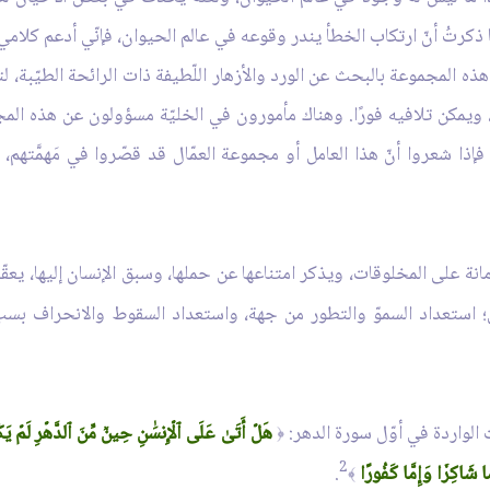
ما ذكرتُ أنّ ارتكاب الخطأ يندر وقوعه في عالم الحيوان، فإنّي أدعم كلامي
 هذه المجموعة بالبحث عن الورد والأزهار اللّطيفة ذات الرائحة الطيّبة، ل
 ويمكن تلافيه فورًا. وهناك مأمورون في الخليّة مسؤولون عن هذه المجام
فإذا شعروا أنّ هذا العامل أو مجموعة العمّال قد قصّروا في مَهمَّتهم، 
أمانة على المخلوقات، ويذكر امتناعها عن حملها، وسبق الإنسان إليها، يع
دَيْن؛ استعداد السموّ والتطور من جهة، واستعداد السقوط والانحراف ب
الواردة في أوّل سورة الدهر:
هَلۡ أَتَىٰ عَلَى ٱلۡإِنسَٰنِ حِينٞ مِّنَ ٱلدَّهۡرِ لَمۡ يَكُن
﴿
2
َّا شَاكِرٗا وَإِمَّا كَفُورًا
.
﴾