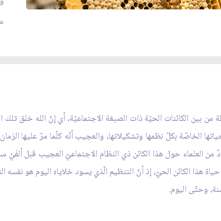
وت
عدد
لة من بين الكائنات الحيّة ذات الصبغة الاجتماعيّة، أي إنّ الله خلق تل
حياتها الخاصّة بكلّ نظمها وتشكيلاتها، والعجيب أنّه كلّما مرّ عليها الزم
ددٌ من العلماء حول هذا الكائن ذي النظام الاجتماعيّ العجيب قبل ألفَيْ سن
 هذا الكائن الحيّ، إذ أنّ التنظيم الّذي يسود خلاياه اليوم هو نفسه التنظ
نة، وحتّى اليوم.