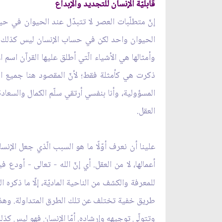
قابليّة الإنسان للتجديد والإبداع
إنّ متطلّبات العصر لا تتبدّل عند الحيوان في ح
الحيوان واحد لكن في حساب الإنسان ليس كذلك. ول
وأمثالها هي الأشياء الّتي أطلق عليها القرآن اسم 
ذكرت هي كأمثلة فقط؛ لأنّ المقصود هنا جميع المخلو
المسؤولية، وأنا بنفسي أرتقي سلّم الكمال والسعادة 
العقل.
علينا أن نعرف أوّلًا ما هو السبب الّذي جعل الإن
أعمالها، لا من العقل. أي إنّ الله - تعالى - أودع
للمعرفة والكشف من الناحية الماديّة، إلّا ما ذكره 
طريق خفية تختلف عن تلك الطرق المتداولة. وهذه الق
وتتولّى توجيهه وإرشاده. أمّا الإنسان فهو ليس كذلك؛ 