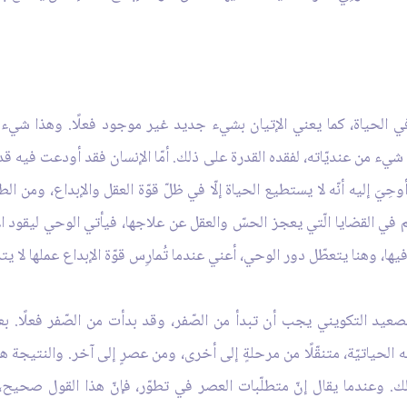
ي الحياة، كما يعني الإتيان بشيء جديد غير موجود فعلًا. وهذا شيء يف
 شيء من عنديّاته، لفقده القدرة على ذلك. أمّا الإنسان فقد أودعت فيه قد
أوحِيَ إليه أنّه لا يستطيع الحياة إلّا في ظلّ قوّة العقل والإبداع، ومن
ي القضايا الّتي يعجز الحسّ والعقل عن علاجها، فيأتي الوحي ليقود الإنسا
يها، وهنا يتعطّل دور الوحي، أعني عندما تُمارِس قوّة الإبداع عملها لا يت
صعيد التكويني يجب أن تبدأ من الصّفر، وقد بدأت من الصّفر فعلًا. بعد 
لحياتيّة، متنقّلًا من مرحلةٍ إلى أخرى، ومن عصرٍ إلى آخر. والنتيجة هي
. وعندما يقال إنّ متطلّبات العصر في تطوّر، فإنّ هذا القول صحيح، و