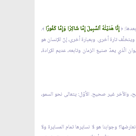
بعدها:
إِنَّا هَدَيۡنَٰهُ ٱلسَّبِيلَ إِمَّا شَاكِرٗا وَإِمَّا كَفُورًا
.
﴾
﴿
، ويتخلّف تارة أخرى. وبعبارة أخرى، إنّ الإنسان هو
ان الّذي يعدّ صنيع الزمان وتابعه، عديم الإرادة،
ح، والآخر غير صحيح. الأوّل: يتعالى نحو السمو،
نعارضها؟ وجوابنا هو لا نسايرها تمام المسايرة ولا