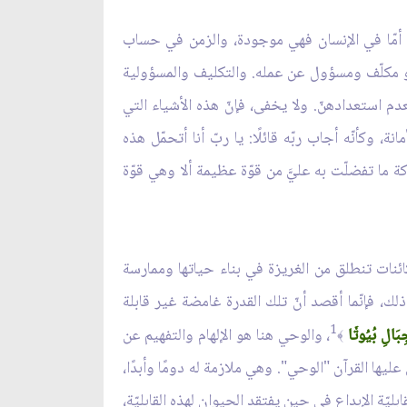
، أمّا في الإنسان فهي موجودة، والزمن في حساب
هو مكلّف ومسؤول عن عمله. والتكليف والمسؤولية
عدم استعدادهنّ. ولا يخفى، فإنّ هذه الأشياء التي
 وكأنّه أجاب ربّه قائلًا: يا ربّ أنا أتحمّل هذه
كة ما تفضلّت به عليَّ من قوّة عظيمة ألا وهي قوّة
كائنات تنطلق من الغريزة في بناء حياتها وممارسة
ذلك، فإنّما أقصد أنّ تلك القدرة غامضة غير قابلة
1
ِبَالِ بُيُوتٗا
، والوحي هنا هو الإلهام والتفهيم عن
﴾
يها القرآن "الوحي". وهي ملازمة له دومًا وأبدًا،
بليّة الإبداع في حين يفتقد الحيوان لهذه القابليّة،