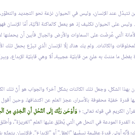
ين تتبدّل عند الإنسان، وليس في الحيوان نزعة نحو التجديد والتطوّر
يس على الحيوان تكليف إذ هو يعمل كالماكنة الآليّة، أمّا الإنسان ف
الأمانة الّتي عُرِضَت على السماوات والأرض والجبال فأبين أن يحملنها ل
قات والكائنات. ولم يك هناك إلّا الإنسان الّذي تبرّع بحمل تلك الأمانة،
بفضل ما مننتَ به عليَّ من قابليّة عجيبة، ألا وهي قابليّة الإبداع، وببر
سان بهذا الشكل، وجعل تلك الكائنات بشكل آخر؟ والجواب هو أنّ تلك ال
 فيها قدرة خفيّة محفوفة بالأسرار، عجز العلم عن اكتشافها، وحين أقول 
القرآن الكريم في قوله تعالى:
وَأَوۡحَىٰ رَبُّكَ إِلَى ٱلنَّحۡلِ أَنِ ٱتَّخِذِي مِنَ ٱلۡج
﴿
درة المودعة في النحل هي الّتي يُطلِق عليها العلم "الغريزة"، وأطلق عل
لأنّه أوتِيَ قدرة عظيمة نسمّيها "العقل" أو "الإبداع". فالإنسان يتمتّع بقا