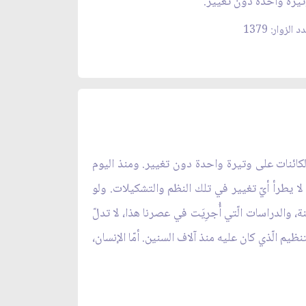
يرة واحدة دون تغيير.
 الزوار: 1379
ك الكائنات على وتيرة واحدة دون تغيير. ومنذ اليوم
ان لا يطرأ أيّ تغيير في تلك النظم والتشكيلات. ولو
ة، والدراسات الّتي أُجرِيَت في عصرنا هذا، لا تدلّ
يم الّذي كان عليه منذ آلاف السنين. أمّا الإنسان،