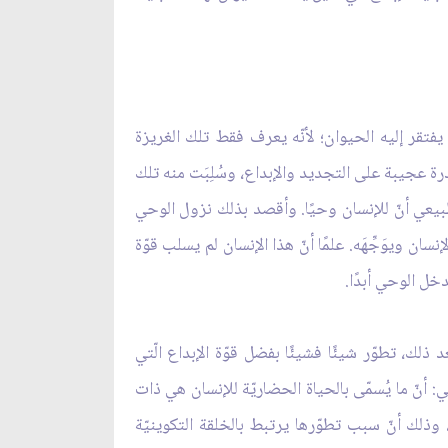
تقر إليه الحيوان؛ لأنّه يعرف فقط تلك الغريزة
رة عجيبة على التجديد والإبداع، وسُلِبَت منه تلك
 الطبيعي أنّ للإنسان وحيًا. وأقصد بذلك نزول الوحي
ن ويوَجِّهَه. علمًا أنّ هذا الإنسان لم يسلب قوّة
دخل الوحي أبدًا.
ذلك، تطوّر شيئًا فشيئًا بفضل قوّة الإبداع الّتي
: أنّ ما يُسمّى بالحياة الحضاريّة للإنسان هي ذات
ذلك أنّ سبب تطوّرها يرتبط بالخلقة التكوينيّة