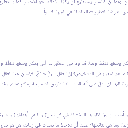
ن. وبما أنّ الإنسان يستطيع أن يكيّف زمانه نحو الأحسن كما يستطيع ت
دى معارضة التطورات الحاصلة في الجهة الأسوأ.
ن وصفها تقدّمًا وصلاحًا، وما هي التطوّرات الّتي يمكن وصفها تخلّفًا وفس
ا هو المعيار في التشخيص؟ إنّ العقل دليلٌ حاذقٌ للإنسان. هذا العقل منح
رية للإنسان تدلّ على أنّه قد يسلك الطريق الصحيحة بحكم عقله، وقد
أو أسباب بروز الظواهر المختلفة في كلّ زمان؟ وما هي أهدافها؟ وبعبار
ا؟ وما هي نتائجها؟ علينا أن نلاحظ ما يحدث في زماننا، هل هو نتاج ا