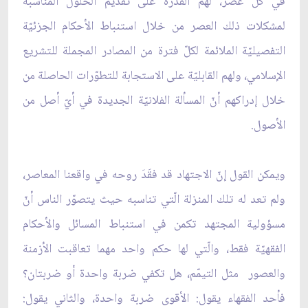
في كلّ عصر، لهم القدرة على تقديم الحلول المناسبة
لمشكلات ذلك العصر من خلال استنباط الأحكام الجزئيّة
التفصيليّة الملائمة لكلّ فترة من المصادر المجملة للتشريع
الإسلامي، ولهم القابليّة على الاستجابة للتطوّرات الحاصلة من
خلال إدراكهم أنّ المسألة الفلانيّة الجديدة في أيّ أصل من
الأصول.
ويمكن القول إنّ الاجتهاد قد فقَدَ روحه في واقعنا المعاصر،
ولم تعد له تلك المنزلة الّتي تناسبه حيث يتصوّر الناس أنّ
مسؤولية المجتهد تكمن في استنباط المسائل والأحكام
الفقهيّة فقط، والّتي لها حكم واحد مهما تعاقبت الأزمنة
والعصور مثل التيمّم، هل تكفي ضربة واحدة أو ضربتان؟
فأحد الفقهاء يقول: الأقوى ضربة واحدة، والثاني يقول: