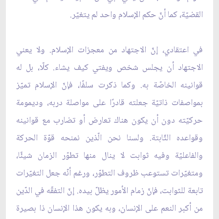
القضيّة، كما أنّ حكم الإسلام واحد لم يتغيّر.
في اعتقادي، إنّ الاجتهاد من معجزات الإسلام. ولا يعني
الاجتهاد أن يجلس شخص ويفتي كيف يشاء. كلّا، بل له
قوانينه الخاصّة به. وكما ذكرت سلفًا، فإنّ الإسلام تميّز
بمواصفات ذاتيّة جعلته قادرًا على مواصلة دربه، وديمومة
حركيّته دون أن يكون هناك تعارض أو تضارب مع قوانينه
وقواعده الثّابتة. ولسنا نحن الّذين نمنحه قوّة الحركة
والفاعليّة وفيه ثوابت لا ينال منها تطوّر الزمان شيئًا،
ومتغيّرات تستوعب ظروف التطوّر، ورغم أنّه جعل التغيّرات
تابعة للثوابت، فإنّ زمام الأمور يظلّ بيده. إنّ التفقّه في الدّين
من أكبر النعم على الإنسان، وبه يكون هذا الإنسان ذا بصيرة