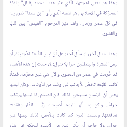
وهذا هو معنى الاجتهاد الّذي عبّر عنه "محمد إقبال" بالقوّة
المحرّكة في الإسلام، وهو نفسه الّذي رأى "ابن سينا" ضرورته
في كلّ عصر وزمان. ولقد ميّز المرحوم "الفيض" بين اللبّ
والقشور.
وهناك مثال آخر، لو سأل أحد: هل أنّ لبس القُبعة الأجنبيّة، أو
لبس السترة والبنطلون حرام؟ نقول: لا، حيث إنّ هذه الأشياء
قد حُرمت في عصر من العصور، والآن هي غير محرّمة. فمثلًا
كانت القُبّعة تخصّ الأجانب في وقت من الأوقات، وكان لبسها
يعني أنّ الإنسان مسيحيّ. لذلك كان المسلم إذا لبسها يرتكب
حرامًا، ولكن بما أنّها اليوم أصبحت زيًّا سائدًا، وفقدت
هدفيّتها، وليست اليوم كما كانت بالأمس، لذلك لبسها غير
حرام. ولا حاجة أن يأتي نبيّ من الأنبياء ليحكم في هذه