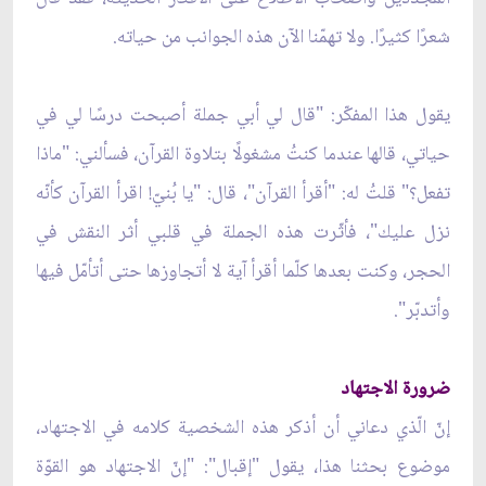
شعرًا كثيرًا. ولا تهمّنا الآن هذه الجوانب من حياته.
يقول هذا المفكّر: "قال لي أبي جملة أصبحت درسًا لي في
حياتي، قالها عندما كنتُ مشغولًا بتلاوة القرآن، فسألني: "ماذا
تفعل؟" قلتُ له: "أقرأ القرآن"، قال: "يا بُنيّ! اقرأ القرآن كأنّه
نزل عليك"، فأثّرت هذه الجملة في قلبي أثر النقش في
الحجر، وكنت بعدها كلّما أقرأ آية لا أتجاوزها حتى أتأمّل فيها
وأتدبّر".
ضرورة الاجتهاد
إنّ الّذي دعاني أن أذكر هذه الشخصية كلامه في الاجتهاد،
موضوع بحثنا هذا، يقول "إقبال": "إنّ الاجتهاد هو القوّة