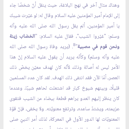
وهناك مثال آخر في نهج البلاغة، حيث ينقل أنّ شخصًا جاء
إلى الإمام أمير المؤمنين عليه السلام وقال له: لو غيّرت شيبكَ
يا أمير المؤمنين، ألم يقل رسول الله صلى الله عليه وآله
وسلم: "غيّروا الشيب"، فقال عليه السلام: "
الخضاب زينة
8
ونحن قوم في مصبية
"
. (يريد وفاة رسول الله صلى الله
عليه وآله وسلم) وكأنّه يريد أن يقول عليه السلام إنّ هذا
الأمر ليس له أصالة وذلك لأنّه كان لهدف معيّن يخصّ ذلك
العصر، أمّا الآن فقد انتفى ذلك الهدف. لقد كان عدد المسلمين
قليلًا، وبينهم شيوخ كبار قد اشتعلت لحاهم شيبًا، وعندما
كان ينظر إليهم العدو يراهم قطعة بيضاء من الشيب فتقوى
عزيمته، ويشتدّ ساعده، وترتفع معنويّته. ولا يخفى، فإنّ قوّة
المعنويّات لها الدور الأول في المعركة، لذلك أمر النبيّ صلى