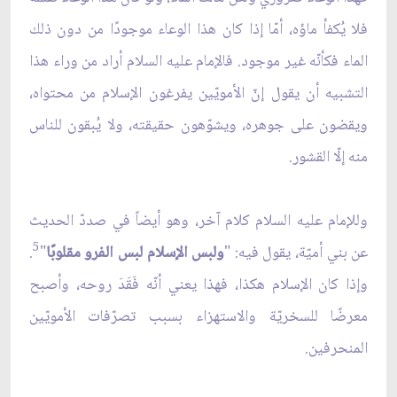
فلا يُكفأ ماؤه، أمّا إذا كان هذا الوعاء موجودًا من دون ذلك
الماء فكأنّه غير موجود. فالإمام عليه السلام أراد من وراء هذا
التشبيه أن يقول إنّ الأمويّين يفرغون الإسلام من محتواه،
ويقضون على جوهره، ويشوّهون حقيقته، ولا يُبقون للناس
منه إلّا القشور.
وللإمام عليه السلام كلام آخر، وهو أيضاً في صددّ الحديث
5
عن بني أميّة، يقول فيه: "
ولبس الإسلام لبس الفرو مقلوبًا
"
.
وإذا كان الإسلام هكذا، فهذا يعني أنّه فَقَدَ روحه، وأصبح
معرضًا للسخريّة والاستهزاء بسبب تصرّفات الأمويّين
المنحرفين.