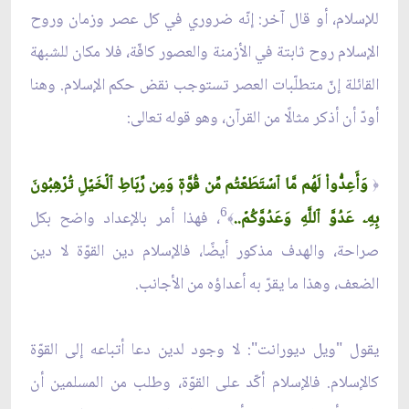
للإسلام، أو قال آخر: إنّه ضروري في كل عصر وزمان وروح
الإسلام روح ثابتة في الأزمنة والعصور كافّة، فلا مكان للشبهة
القائلة إنّ متطلّبات العصر تستوجب نقض حكم الإسلام. وهنا
أودّ أن أذكر مثالًا من القرآن، وهو قوله تعالى:
وَأَعِدُّواْ لَهُم مَّا ٱسۡتَطَعۡتُم مِّن قُوَّةٖ وَمِن رِّبَاطِ ٱلۡخَيۡلِ تُرۡهِبُونَ
﴿
6
بِهِۦ عَدُوَّ ٱللَّهِ وَعَدُوَّكُمۡ..
، فهذا أمر بالإعداد واضح بكل
﴾
صراحة، والهدف مذكور أيضًا، فالإسلام دين القوّة لا دين
الضعف، وهذا ما يقرّ به أعداؤه من الأجانب.
يقول "ويل ديورانت": لا وجود لدين دعا أتباعه إلى القوّة
كالإسلام. فالإسلام أكّد على القوّة، وطلب من المسلمين أن