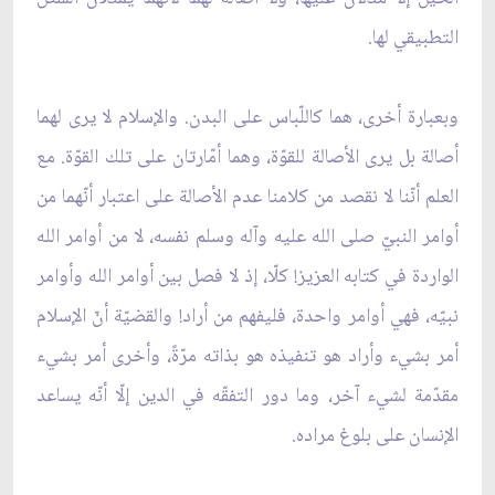
التطبيقي لها.
وبعبارة أخرى، هما كاللّباس على البدن. والإسلام لا يرى لهما
أصالة بل يرى الأصالة للقوّة، وهما أمّارتان على تلك القوّة. مع
العلم أنّنا لا نقصد من كلامنا عدم الأصالة على اعتبار أنّهما من
أوامر النبيّ صلى الله عليه وآله وسلم نفسه، لا من أوامر الله
الواردة في كتابه العزيز! كلّا، إذ لا فصل بين أوامر الله وأوامر
نبيّه، فهي أوامر واحدة، فليفهم من أراد! والقضيّة أنّ الإسلام
أمر بشيء وأراد هو تنفيذه هو بذاته مرّةً، وأخرى أمر بشيء
مقدّمة لشيء آخر، وما دور التفقّه في الدين إلّا أنّه يساعد
الإنسان على بلوغ مراده.