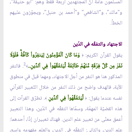
المسلمون عامّة أنّ المجتهدين أربعة فقط وهم: "أبو حنيفة"،
و"مالك"، و"الشافعي" و"أحمد بن حنبل"، ويجوّزون عليهم
الخطأ.
الاجتهاد والتفقّه في الدّين
يقول القرآن الكريم:
وَمَا كَانَ ٱلۡمُؤۡمِنُونَ لِيَنفِرُواْ كَآفَّةٗۚ فَلَوۡلَا
﴿
2
نَفَرَ مِن كُلِّ فِرۡقَةٖ مِّنۡهُمۡ طَآئِفَةٞ لِّيَتَفَقَّهُواْ فِي ٱلدِّينِ..
. فالنفر
﴾
المذكور هنا هو النفر من أجل الاجتهاد، ومهما قيل في منطوق
الآية، فالهدف واضح من ذلك النفر من خلال التّعبير القرآني
نفسه عندما يقول:
لِّيَتَفَقَّهُواْ فِي ٱلدِّينِ
. تطرّق القرآت إلى
﴾
﴿
هذه القضيّة المهمّة، وسمّاها التفقّه في الدّين، وهذا التعبير
أعمق معنًى من تعبير علم الدين. فهناك تعبيران إذًا، أحدهما:
علم الدين، والثاني: التفقّه في الدين، والعلم مفهومه واسع،