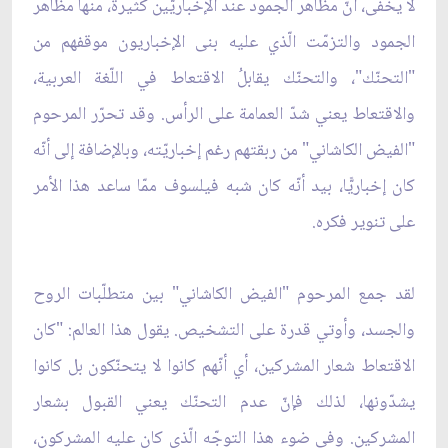
لا يخفى، أنّ مظاهر الجمود عند الإخباريّين كثيرة، منها مظاهر
الجمود والتزمّت الّذي عليه بنى الإخباريون موقفهم من
"التحنّك"، والتحنّك يقابلُ الاقتعاط في اللّغة العربية،
والاقتعاط يعني شدّ العمامة على الرأس. وقد تحرّر المرحوم
"الفيض الكاشاني" من ربقتهم رغم إخباريّته، وبالإضافة إلى أنّه
كان إخباريًّا، بيد أنّه كان شبه فيلسوف ممّا ساعد هذا الأمر
على تنوير فكره.
لقد جمع المرحوم "الفيض الكاشاني" بين متطلّبات الروح
والجسد، وأوتي قدرة على التشخيص. يقول هذا العالم: "كان
الاقتعاط شعار المشركين، أي أنّهم كانوا لا يتحنّكون بل كانوا
يشدّونها، لذلك فإنّ عدم التحنّك يعني القبول بشعار
المشركين. وفي ضوء هذا التوجّه الّذي كان عليه المشركون،