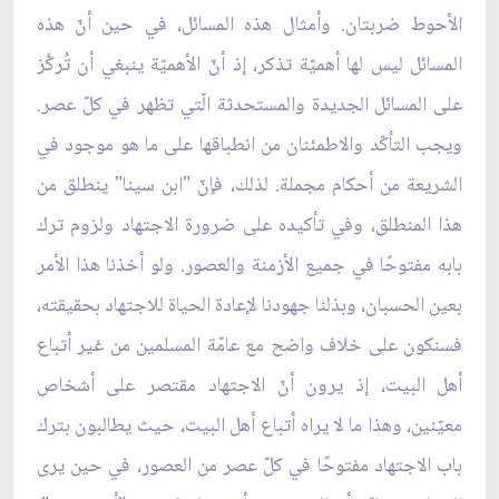
الأحوط ضربتان. وأمثال هذه المسائل، في حين أنّ هذه
المسائل ليس لها أهميّة تذكر، إذ أنّ الأهميّة ينبغي أن تُركَّز
على المسائل الجديدة والمستحدثة الّتي تظهر في كلّ عصر.
ويجب التأكّد والاطمئنان من انطباقها على ما هو موجود في
الشريعة من أحكام مجملة. لذلك، فإنّ "ابن سينا" ينطلق من
هذا المنطلق، وفي تأكيده على ضرورة الاجتهاد ولزوم ترك
بابه مفتوحًا في جميع الأزمنة والعصور. ولو أخذنا هذا الأمر
بعين الحسبان، وبذلنا جهودنا لإعادة الحياة للاجتهاد بحقيقته،
فسنكون على خلاف واضح مع عامّة المسلمين من غير أتباع
أهل البيت، إذ يرون أنّ الاجتهاد مقتصر على أشخاص
معيّنين، وهذا ما لا يراه أتباع أهل البيت، حيث يطالبون بترك
باب الاجتهاد مفتوحًا في كلّ عصر من العصور، في حين يرى