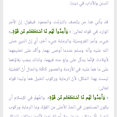
السنن والآداب في ديننا.
قد يأتي هنا من يتّصف بالتزمّت والجمود فيقول: إنّ الأمر
الوارد في قوله تعالى:
وَأَعِدُّواْ لَهُم مَّا ٱسۡتَطَعۡتُم مِّن قُوَّةٖ..
﴾
﴿
شيء، وأمر الفروسيّة والرماية شيء آخر، أي إنّ النبيّ صلى
الله عليه وآله وسلم عندما أوصى بهما، وأكّد على تعليمهما
لأولادنا، فإنّما يدلّل على ولع منه فيهما، ولذلك يجب بقاؤهما
على ما هما عليه في الأزمنة والعصور كافّة! والحال أنّ القضيّة
ليست بهذا الشكل؛ لأنّ الرماية وركوب الخيل هما وليدا قوله
تعالى:
وَأَعِدُّواْ لَهُم مَّا ٱسۡتَطَعۡتُم مِّن قُوَّةٖ
. والمُهمّ في الإسلام أن
﴾
﴿
يكون المسلمون في الحدّ الأعلى من القوّة، وما الرماية وركوب
الخيل إلّا مثالان عليها، ولا أصالة لهما لأنّهما يمثّلان الشكل