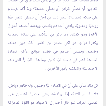
قضاء الحاجة فهذا كلام خاطىء، وهل هناك فرق في حساب
الله بين أن نصلّي فرادى أو نصلّي جماعة؟ ولِمَ أكّد الإسلام
على صلاة الجماعة؟ أليس ذلك من أجل أن يعيش الناس جوًّا
روحيًّا ومعنويًا، يلتقي أحدهم بالآخر، ويتفقّد أحدهم أحوال
الآخر؟ وهو كذلك، وما ذكر من التأكيد على صلاة الجماعة
وكثرة ثوابها هو لكي تصنع من الناس أناسًا ذوي عطف
وضمير، ويسعى أحدهم في قضاء حوائج الآخر. فصلاة
الجماعة قشر في داخله لبٌّ كامن، وما هذا اللبّ إلّا العواطف
الاجتماعيّة والتفكير بأمور الآخرين".
كلّ ذلك يدلّل على أنّ في الإسلام لبًّا وقشور، وله ظاهر وباطن.
فلا بدّ من التفقّه إذًا. والتفقّه يعني حصول الإنسان على
المعنى المراد، فلو قال أحد: إنّ الاجتهاد هو القوّة المحرّكة