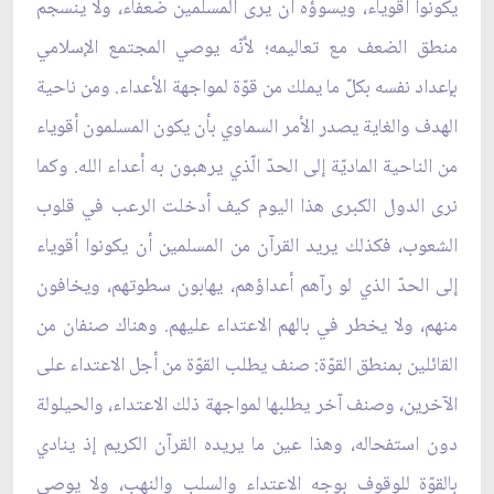
يكونوا أقوياء، ويسوؤه أن يرى المسلمين ضعفاء، ولا ينسجم
منطق الضعف مع تعاليمه؛ لأنّه يوصي المجتمع الإسلامي
بإعداد نفسه بكلّ ما يملك من قوّة لمواجهة الأعداء. ومن ناحية
الهدف والغاية يصدر الأمر السماوي بأن يكون المسلمون أقوياء
من الناحية الماديّة إلى الحدّ الّذي يرهبون به أعداء الله. وكما
نرى الدول الكبرى هذا اليوم كيف أدخلت الرعب في قلوب
الشعوب، فكذلك يريد القرآن من المسلمين أن يكونوا أقوياء
إلى الحدّ الذي لو رآهم أعداؤهم، يهابون سطوتهم، ويخافون
منهم، ولا يخطر في بالهم الاعتداء عليهم. وهناك صنفان من
القائلين بمنطق القوّة: صنف يطلب القوّة من أجل الاعتداء على
الآخرين، وصنف آخر يطلبها لمواجهة ذلك الاعتداء، والحيلولة
دون استفحاله، وهذا عين ما يريده القرآن الكريم إذ ينادي
بالقوّة للوقوف بوجه الاعتداء والسلب والنهب، ولا يوصي