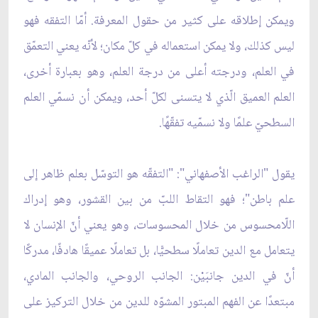
ويمكن إطلاقه على كثير من حقول المعرفة. أمّا التفقه فهو
ليس كذلك، ولا يمكن استعماله في كلّ مكان؛ لأنّه يعني التعمّق
في العلم، ودرجته أعلى من درجة العلم، وهو بعبارة أخرى،
العلم العميق الّذي لا يتسنى لكلّ أحد، ويمكن أن نسمّي العلم
السطحيّ علمًا ولا نسمّيه تفقّهًا.
يقول "الراغب الأصفهاني": "التفقّه هو التوسّل بعلم ظاهر إلى
علم باطن"؛ فهو التقاط اللبّ من بين القشور، وهو إدراك
اللّامحسوس من خلال المحسوسات، وهو يعني أنّ الإنسان لا
يتعامل مع الدين تعاملًا سطحيًّا، بل تعاملًا عميقًا هادفًا، مدركًا
أنّ في الدين جانبَيْن: الجانب الروحي، والجانب المادي،
مبتعدًا عن الفهم المبتور المشوّه للدين من خلال التركيز على