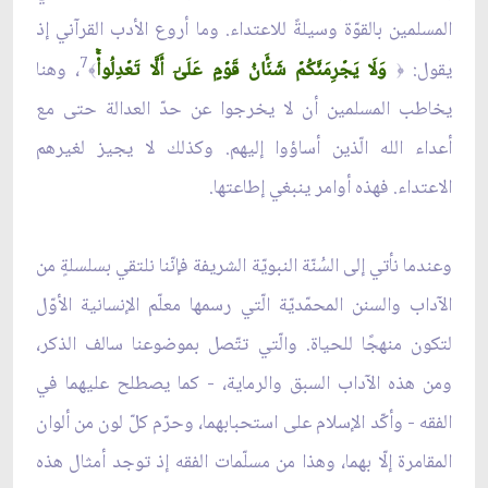
المسلمين بالقوّة وسيلةً للاعتداء. وما أروع الأدب القرآني إذ
7
يقول:
وَلَا يَجۡرِمَنَّكُمۡ شَنَ‍َٔانُ قَوۡمٍ عَلَىٰٓ أَلَّا تَعۡدِلُواْۚ
، وهنا
﴾
﴿
يخاطب المسلمين أن لا يخرجوا عن حدّ العدالة حتى مع
أعداء الله الّذين أساؤوا إليهم. وكذلك لا يجيز لغيرهم
الاعتداء. فهذه أوامر ينبغي إطاعتها.
وعندما نأتي إلى السُنّة النبويّة الشريفة فإنّنا نلتقي بسلسلةٍ من
الآداب والسنن المحمّديّة الّتي رسمها معلّم الإنسانية الأوّل
لتكون منهجًا للحياة. والّتي تتّصل بموضوعنا سالف الذكر،
ومن هذه الآداب السبق والرماية، - كما يصطلح عليهما في
الفقه - وأكّد الإسلام على استحبابهما، وحرّم كلّ لون من ألوان
المقامرة إلّا بهما، وهذا من مسلّمات الفقه إذ توجد أمثال هذه