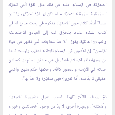
المحرّكة في الإسلام، مثله في ذلك مثل القوّة الّتي تحرّك
السيّارة، فالسيّارة لا تتحرّك ما لم تكن لها قوّة تحرّكها، ولـ"ابن
سينا" أيضًا كلام حول الاجتهاد يذكره في بحث جامع له في
كتاب الشفاء عندما يتطرّق فيه إلى المبادئ الاجتماعيّة
والمبادئ العائليّة. يقول: "لا حدّ للحاجات الّتي تظهر في حياة
الإنسان". إنّ الأصول في الإسلام ثابتة لا تتغيّر، وليست ثابتة
من وجهة نظر الإسلام فقط، بل هي حقائق يسلم بها كمبادئ
حياته في الأزمنة والعصور كافّة، وحكمها حكم منهج واقعي
حقيقي لا بدّ منه، أمّا الفروع فهي متغيّرة ولا حدّ لها".
ثمّ يردف قائلًا: "لهذا السبب نقول بضرورة الاجتهاد
وأهميّته". وبعبارة أخرى، لا بدّ من وجود أخصائيّين وخبراء