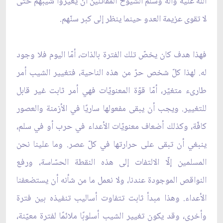
الله عليه وآله وسلم الشيوخ المقاتلين أن يغيّروا شيبهم حتى
لا تقوى عزيمة العدو حينما ينظر إلى كبر سنّهم.
فهذا هدف كان يخصّ تلك الفترة بالذات، أمّا اليوم فلا وجود
له. لهذا كلّ شخص حرّ من هذه الناحية، فتغيير الشيب أمر
طارىء متغيّر، أمّا قوّة المعنويّات فهي أمر ثابت غير قابل
للتغيير. ويجب أن يبقى مفعولها ساريًا في الأزمنة والعصور
كافّة، وكذلك أضعاف معنويّات الأعداء في حرب أو في سلم،
ينبغي أن تبقى على حرارتها في كلّ عصر. وما علينا نحن
المسلمين إلّا الالتفات إلى هذه النقطة الحسّاسة، ورفع
النواقص الموجودة عندنا، ولا نعمل ما من شأنه أن يستضعفنا
الأعداء. وهذا مبدأ ثابت تتفاوت أساليب تنفيذه بين فترة
وأخرى، وقد يكون تغيير الشيب أسلوبًا ملائمًا لفترة معيّنة،