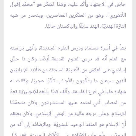
خاض في الاجتهاد وأكّد عليه، وهذا المفكّر هو "محمّد إقبال
اللّاهوري"، وهو من المفكّرين المعاصرين، وينحدر من شبه
القارّة الهنديّة، الهند سابقًا والباكستان حاليًّا.
نشأ في أسرة مسلمة، ودرس العلوم الجديدة، وأنهى دراسته
مع العلم أنّه قد درس العلوم القديمة أيضًا، وكان ذا حسٍّ
إسلاميّ على العكس من الأغلبيّة الساحقة من طلّابنا الإيرانيّين
الّذين سرعان ما يتأثّرون بالأجانب تأثّرًا عجيبًا، وكانت له
شهادة عليا في فرع الفلسفة، وألّف كتبًا باللّغة الإنجليزيّة تعدّ
من المصادر الّتي اعتمد عليها المستشرقون. وكان متحمّسًا
للإسلام، وعلى درجة عالية من الوعي الإسلاميّ، وكان يعتقد
أنّ الإسلام هو المنقذ الوحيد للبشريّة. وبالإضافة إلى أنّه من
المجدّدين وأصحاب الاطّلاع على الأفكار الحديثة، فقد قال