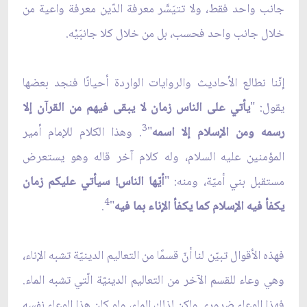
جانب واحد فقط، ولا تتيَسَّر معرفة الدّين معرفة واعية من
خلال جانب واحد فحسب، بل من خلال كلا جانبَيْه.
إنّنا نطالع الأحاديث والروايات الواردة أحيانًا فنجد بعضها
يقول: "
يأتي على الناس زمان لا يبقى فيهم من القرآن إلا
3
رسمه ومن الإسلام إلا اسمه
"
. وهذا الكلام للإمام أمير
المؤمنين عليه السلام، وله كلام آخر قاله وهو يستعرض
مستقبل بني أميّة، ومنه: "
أيّها الناس! سيأتي عليكم زمان
4
يكفأ فيه الإسلام كما يكفأ الإناء بما فيه
"
.
فهذه الأقوال تبيّن لنا أنّ قسمًا من التعاليم الدينيّة تشبه الإناء،
وهي وعاء للقسم الآخر من التعاليم الدينيّة الّتي تشبه الماء.
فهذا الوعاء ضروري ولكن لذلك الماء، ولو كان هذا الوعاء نفسه