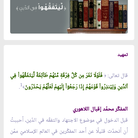
تمهيد
قال تعالى:
فَلَوۡلَا نَفَرَ مِن كُلِّ فِرۡقَةٖ مِّنۡهُمۡ طَآئِفَةٞ لِّيَتَفَقَّهُواْ فِي
﴿
1
ٱلدِّينِ وَلِيُنذِرُواْ قَوۡمَهُمۡ إِذَا رَجَعُوٓاْ إِلَيۡهِمۡ لَعَلَّهُمۡ يَحۡذَرُونَ
.
﴾
المفكّر محمّد إقبال اللاهوري
قبل الدخول في موضوع الاجتهاد والتفقّه في الدّين، أحببتُ
أن أتحدّث قليلًا عن أحد المفكّرين في العالم الإسلاميّ ممّن