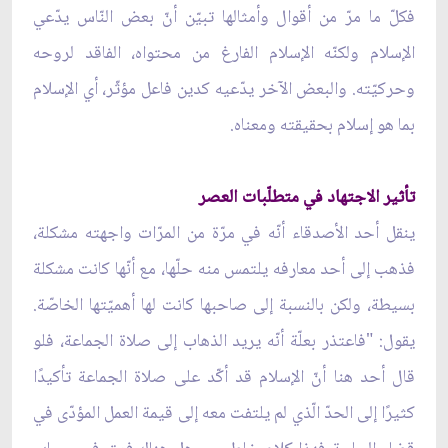
فكلّ ما مرّ من أقوال وأمثالها تبيّن أنّ بعض النّاس يدّعي
الإسلام ولكنّه الإسلام الفارغ من محتواه، الفاقد لروحه
وحركيّته. والبعض الآخر يدّعيه كدين فاعل مؤثّر، أي الإسلام
بما هو إسلام بحقيقته ومعناه.
تأثير الاجتهاد في متطلّبات العصر
ينقل أحد الأصدقاء أنّه في مرّة من المرّات واجهته مشكلة،
فذهب إلى أحد معارفه يلتمس منه حلّها، مع أنّها كانت مشكلة
بسيطة، ولكن بالنسبة إلى صاحبها كانت لها أهميّتها الخاصّة.
يقول: "فاعتذر بعلّة أنّه يريد الذهاب إلى صلاة الجماعة، فلو
قال أحد هنا أنّ الإسلام قد أكّد على صلاة الجماعة تأكيدًا
كثيرًا إلى الحدّ الّذي لم يلتفت معه إلى قيمة العمل المؤدّى في