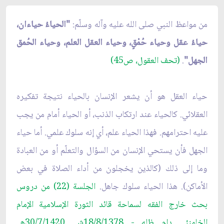
من مواعظ النبي صلى الله عليه وآله وسلّم:
"الحياءُ حياءان،
حياءُ عقل وحياء حُمْقٍ، وحياء العقل العلم، وحياء الحُمق
الجهل"
.
(تحف العقول، ص45)
حياء العقل هو أن يشعر الإنسان بالحياء نتيجة تفكيره
العقلائي. كالحياء عند ارتكاب الذنب، أو الحياء أمام من يجب
عليه احترامهم. فهذا الحياء علم، أي إنه سلوك علمي. أما حياء
الجهل فأن يستحي الإنسان من السؤال والتعلّم أو من العبادة
وما إلى ذلك (كالذين يخجلون من أداء الصلاة في بعض
الأماكن). هذا الحياء سلوك جاهل.
الجلسة (22) من دروس
بحث خارج الفقه لسماحة قائد الثورة الإسلامية الإمام
الخامنئي دام ظله - 18/8/1378ش. 30/7/1420هـ.