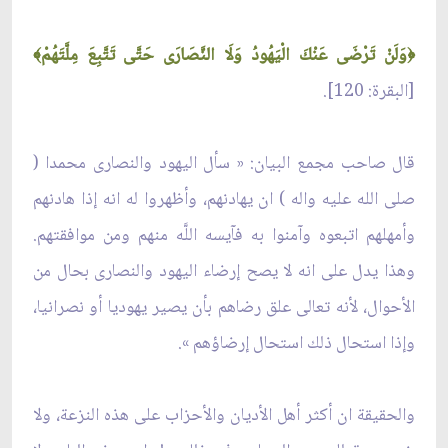
وَلَنْ تَرْضَى عَنْكَ الْيَهُودُ وَلَا النَّصَارَى حَتَّى تَتَّبِعَ مِلَّتَهُمْ
﴾
﴿
[البقرة: 120].
قال صاحب مجمع البيان: « سأل اليهود والنصارى محمدا (
صلى الله عليه واله ) ان يهادنهم، وأظهروا له انه إذا هادنهم
وأمهلهم اتبعوه وآمنوا به فآيسه اللَّه منهم ومن موافقتهم.
وهذا يدل على انه لا يصح إرضاء اليهود والنصارى بحال من
الأحوال، لأنه تعالى علق رضاهم بأن يصير يهوديا أو نصرانيا،
وإذا استحال ذلك استحال إرضاؤهم ».
والحقيقة ان أكثر أهل الأديان والأحزاب على هذه النزعة، ولا