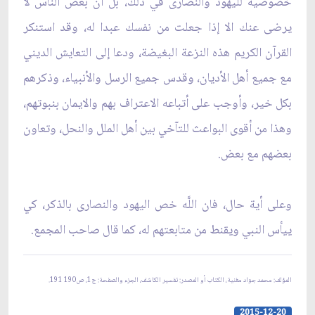
خصوصية لليهود والنصارى في ذلك، بل ان بعض الناس لا
يرضى عنك الا إذا جعلت من نفسك عبدا له، وقد استنكر
القرآن الكريم هذه النزعة البغيضة، ودعا إلى التعايش الديني
مع جميع أهل الأديان، وقدس جميع الرسل والأنبياء، وذكرهم
بكل خير، وأوجب على أتباعه الاعتراف بهم والايمان بنبوتهم،
وهذا من أقوى البواعث للتآخي بين أهل الملل والنحل، وتعاون
بعضهم مع بعض.
وعلى أية حال، فان اللَّه خص اليهود والنصارى بالذكر، كي
ييأس النبي ويقنط من متابعتهم له، كما قال صاحب المجمع.
المؤلف: محمد جواد مغنية، الكتاب أو المصدر: تفسير الكاشف، الجزء والصفحة: ج1، ص190 191.
2015-12-20