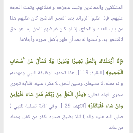
المشككين والمعاندين وثبت عجزهم وخذلانهم، وتمت الحجة
عليهم، فإذا طلبوا الزوائد بعد العجز الفاضح كان طلبهم هذا
من باب العناد واللجاج، إذ لو كان غرضهم الحق بما هو حق
لاقتنعوا به، وأذعنوا له بعد أن ظهر بأكمل صوره وأجلاها.
إِنَّا أَرْسَلْنَاكَ بِالْحَقِّ بَشِيرًا وَنَذِيرًا وَلَا تُسْأَلُ عَنْ أَصْحَابِ
﴿
الْجَحِيمِ
[البقرة: 119]. هذا تحديد لوظيفة النبي ومهمته،
﴾
وانه معلم، لا مسيطر، ومبين للحق، لا مكره عليه، فالآية تجري
مجرى قوله تعالى:
وقُلِ الْحَقُّ مِنْ رَبِّكُمْ فَمَنْ شاءَ فَلْيُؤْمِنْ
﴿
ومَنْ شاءَ فَلْيَكْفُرْ
[الكهف 29 ]. وفي الآية تسلية للنبي (
﴾
صلى الله عليه واله ) لئلا يضيق صدره بكفر من كفر، وعناد
من عاند.