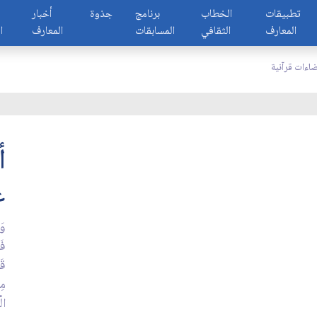
تطبيقات
الخطاب
برنامج
جذوة
أخبار
المعارف
الثقافي
المسابقات
المعارف
ا
ضاءات قرآنية
أ
ع
وَإ
فَ
قَو
مِ
ال