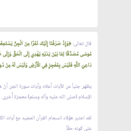
قال تعالى:
﴿
دَاعِيَ اللَّهِ فَلَيْسَ بِمُعْجِزٍ فِي الْأَرْضِ وَلَيْسَ لَهُ مِنْ دُون
يظهر جلياً من الآيات أعلاه وآيات سورة الجن أنّ ه
الإسلام (صلى الله عليه وآله وسلم) معجزة أُخرى.
لقد اعتبر هؤلاء انسجام القرآن المجيد مع آيات ال
على كونه حقّاً.