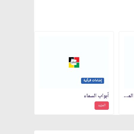
إضاءات قرآنية
العِبرةُ بعموم اللفظ لا بخصوص المورد
أبواب السماء
المزيد