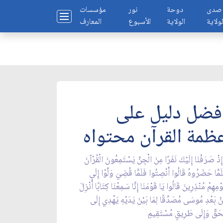
صدى
دوحة
نور
مؤسسات
لولاية
الولاية
الأسبوع
المعارف
فضل دليل على
ظمة القرآن محتواه
ِذْ صَرَفْنَا إِلَيْكَ نَفَرًا مِنَ الْجِنِّ يَسْتَمِعُونَ الْقُرْآنَ
لَمَّا حَضَرُوهُ قَالُوا أَنْصِتُوا فَلَمَّا قُضِيَ وَلَّوْا إِلَى
ْمِهِمْ مُنْذِرِينَ قَالُوا يَا قَوْمَنَا إِنَّا سَمِعْنَا كِتَابًا أُنْزِلَ
نْ بَعْدِ مُوسَى مُصَدِّقًا لِمَا بَيْنَ يَدَيْهِ يَهْدِي إِلَى
ْحَقِّ وَإِلَى طَرِيقٍ مُسْتَقِيمٍ