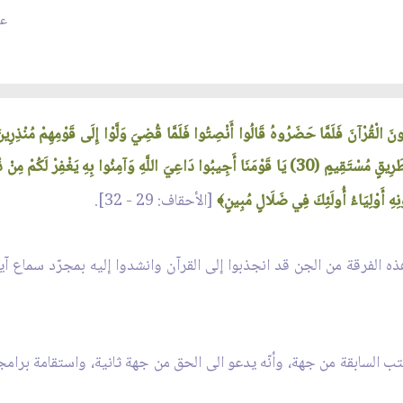
عد
ِهِ أَوْلِيَاءُ أُولَئِكَ فِي ضَلَالٍ مُبِينٍ
[الأحقاف: 29 - 32].
﴾
ذه الفرقة من الجن قد انجذبوا إلى القرآن وانشدوا إليه بمجرّد سماع آيا
كتب السابقة من جهة، وأنّه يدعو الى الحق من جهة ثانية، واستقامة برامج