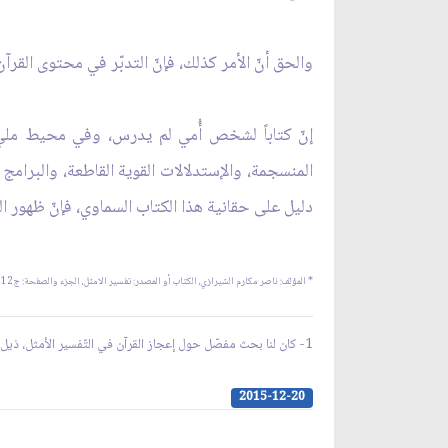
والحق أنّ الأمر كذلك، فإنّ التدبّر في محتوى القرآ
إنّ كتاباً لشخص أُمي لم يدرس، وفي محيط مليء 
المنسجمة، والإستدلالات القوية القاطعة، والبرامج 
دليل على حقانية هذا الكتاب السماوي، فإنّ ظهور 
* المؤلف: ناصر مكارم الشيرازي، الكتاب أو المصدر: تفسير الامثل، الجزء والصفحة: ج12، ص 581.
1- كان لنا بحث مفصّل حول إعجاز القرآن في التّفسير الأمثل، ذيل الآية (23) من سورة البقرة.
2015-12-20