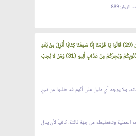
د الزوار: 889
وَإِذْ صَرَفْنَا إِلَيْكَ نَفَرًا مِنَ الْجِنِّ يَسْتَمِعُونَ الْقُرْآنَ فَلَمَّا حَضَرُوهُ قَالُوا أَنْصِتُوا فَلَمَّا قُضِيَ وَلَّوْا إِلَى قَوْمِهِمْ مُنْذِرِينَ (29) قَالُوا يَا قَوْمَنَا إِنَّا سَمِعْنَا كِتَابًا أُنْزِلَ مِنْ بَعْدِ
مُوسَى مُصَدِّقًا لِمَا بَيْنَ يَدَيْهِ يَهْدِي إِلَى الْحَقِّ وَإِلَى طَرِيقٍ مُسْتَقِيمٍ (30) يَا قَوْمَنَا أَجِيبُوا دَاعِيَ اللَّهِ وَآمِنُوا بِهِ يَغْفِرْ لَكُمْ مِنْ ذُنُوبِكُمْ وَيُجِرْكُمْ مِنْ عَذَابٍ أَلِيمٍ (31) وَمَنْ لَا يُجِبْ
ته، ولا يوجد أي دليل على أنّهم قد طلبوا من نبيّ
ه العملية وتخطيطه من جهة ثالثة، كافياً لأن يدل