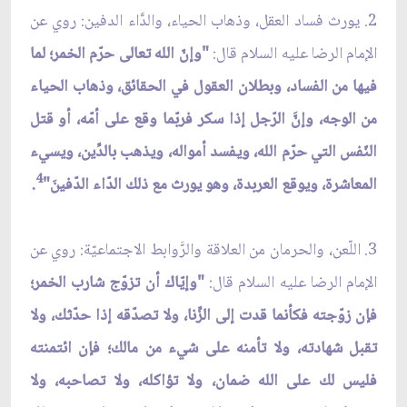
2. يورث فساد العقل، وذهاب الحياء، والدَّاء الدفين: روي عن
الإمام الرضا عليه السلام قال:
"وإنّ الله تعالى حرّم الخمر؛ لما
فيها من الفساد، وبطلان العقول في الحقائق، وذهاب الحياء
من الوجه، وإنَّ الرّجل إذا سكر فربّما وقع على أمّه، أو قتل
النّفس التي حرّم الله، ويفسد أمواله، ويذهب بالدِّين، ويسي‏ء
4
المعاشرة، ويوقع العربدة، وهو يورث مع ذلك الدّاء الدّفينَ"
.
3. اللّعن، والحرمان من العلاقة والرَّوابط الاجتماعيّة: روي عن
الإمام الرضا عليه السلام قال:
"وإيّاك أن تزوّج شارب الخمر؛
فإن زوّجته فكأنما قدت إلى الزِّنا، ولا تصدّقه إذا حدّثك، ولا
تقبل شهادته، ولا تأمنه على شي‏ء من مالك؛ فإن ائتمنته
فليس لك على الله ضمان، ولا تؤاكله، ولا تصاحبه، ولا