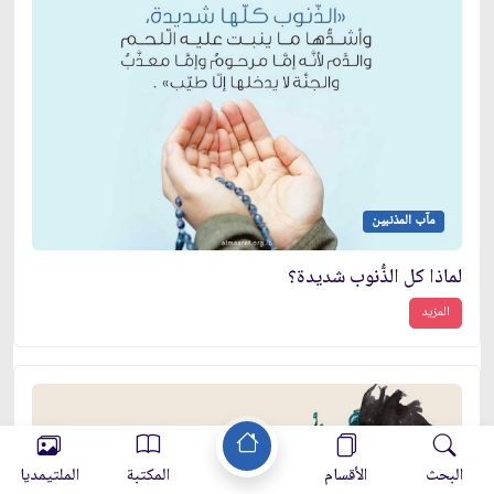
مآب المذنبين
لماذا كل الذُّنوب شديدة؟
المزيد
البحث
الأقسام
المكتبة
الملتيمديا