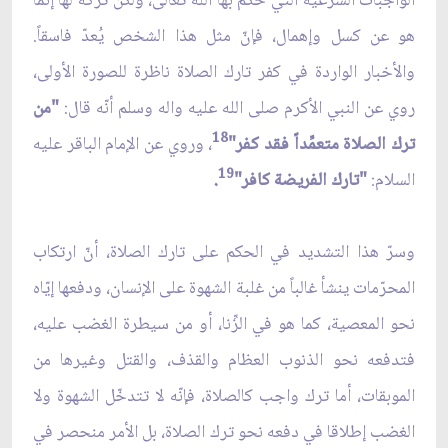
الواجبات الشرعية التي حكم بها الله تعالى، ولكن تركه لها إنّما
هو عن كسل وإهمال، فإنّ مثل هذا الشخص يُعدّ فاسقاً.
والأخبار الواردة في كفر تارك الصلاة ناظرة للصورة الأولى،
روي عن النبي الأكرم صلى الله عليه واله وسلم أنّه قال:
"من
18
ترك الصلاة متعمِّداً فقد كفر"
، وروي عن الإمام الباقر عليه
19
السلام:
"تارك الفريضة كافر"
.
وسرّ هذا التشديد في الحكم على تارك الصلاة، أنّ ارتكاب
المحرّمات ينشأ غالباً من غلبة الشهوة على الإنسان، ودفعها إيّاه
نحو المعصية، كما هو في الزِّنا، أو من سيطرة الغضب عليه،
فتدفعه نحو الذنوب العظام والقذف، والقتل وغيرها من
الموبقات، أما ترك واجب كالصلاة، فإنّه لا تتدخّل الشهوة ولا
الغضب إطلاقا في دفعه نحو ترك الصلاة، بل الأمر منحصر في