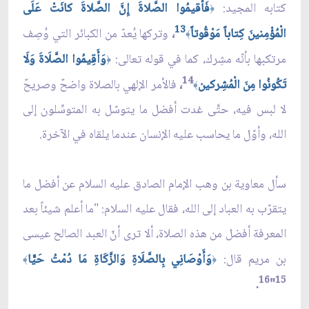
كتابه المجيد:
فَأَقيمُوا الصَّلاةَ إِنَّ الصَّلاةَ كانَتْ عَلَى
﴿
13
الْمُؤْمِنينَ كِتاباً مَوْقُوتاً
،
وتركها يُعدّ من الكبائر التي وُصِف
﴾
مرتكبها بأنّه مشِرك، كما في قوله تعالى:
وَأَقِيمُوا الصَّلَاةَ وَلَا
﴿
14
تَكُونُوا مِنَ الْمُشِركين
،
فالأمر الإلهي بالصلاة واضحٌ وصريحٌ
﴾
لا لبس فيه، حتَّى غدت أفضل ما يتوسّل به المتوسِّلون إلى
الله، وأوّل ما يحاسب عليه الإنسان عندما يلقاه في الآخرة.
سأل معاوية بن وهب الإمام الصادق عليه السلام عن أفضل ما
يتقرّب به العباد إلى الله، فقال عليه السلام: "ما أعلم شيئاً بعد
المعرفة أفضل من هذه الصلاة، ألا ترى أنّ العبد الصالح عيسى
بن مريم قال:
وَأَوْصَانِي بِالصَّلَاةِ وَالزَّكَاةِ مَا دُمْتُ حَيًّا
﴾
﴿
16
15
.
"