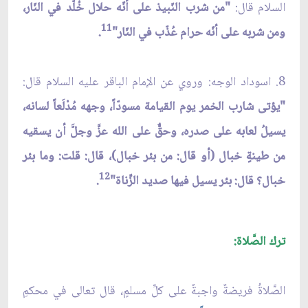
السلام قال:
"من شرب النّبيذ على أنّه حلال خُلّد في النّار،
11
ومن شربه على أنّه حرام عُذّب في النّار"
.
8. اسوداد الوجه: وروي عن الإمام الباقر عليه السلام قال:
"يؤتى شارب الخمر يوم القيامة مسودّاً، وجهه مُدْلَعاً لسانه،
يسيلُ لعابه على صدره، وحقٌّ على الله عزَّ وجلَّ أن يسقيه
من طينةٍ خبال (أو قال: من بئر خبال)، قال: قلت: وما بئر
12
خبال؟ قال: بئر يسيل فيها صديد الزِّناة"
.
ترك الصَّلاة:
الصَّلاةُ فريضةٌ واجبةٌ على كلِّ مسلمٍ، قال تعالى في محكمِ