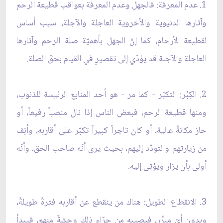
1. عدم المعرفة: فالجهل وعدم المعرفة بعواقب قطيعة الرحم
وآثارها الدنيوية والأخروية العاجلة والآجلة، سبب أساس
لقطيعة الأرحام، كما إنّ الجهل بأهميّة صلة الرحم وآثارها
العاجلة والآجلة قد يؤدّي إلى تقصيرٍ في القيام بحقّ الصلة.
2. الكِبْر: التكبّر - كما مر - هو أحد المنابع الرئيسة للذنوب،
ومنها قطيعة الرحم، فبعض الناس إذا نال منصباً رفيعاً، أو
حاز مكانةً عالية، أو كان تاجراً كبيراً تكبّر على أقاربه، وأنِف
من زيارتهم والتودّد إليهم، بحيث يرى أنّه صاحب الحق، وأنّه
أولى بأن يزار ويؤتى إليه.
3. الانقطاع الطويل: هناك من ينقطع عن أقاربه فترةً طويلةً،
وبدون أيّ مبرِّرٍ، فيصيبه من جرّاء ذلك وحشةٌ منهم، فيبدأ