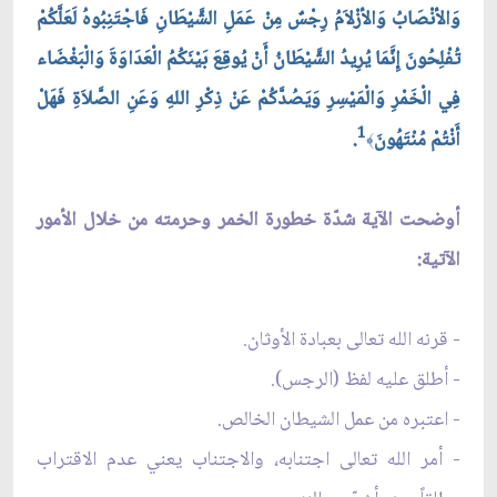
وَالأنْصَابُ وَالأزْلاَمُ رِجْسٌ مِنْ عَمَلِ الشَّيْطَانِ فَاجْتَنِبُوهُ لَعَلَّكُمْ
تُفْلِحُونَ إِنَّمَا يُرِيدُ الشَّيْطَانُ أَنْ يُوقِعَ بَيْنَكُمُ الْعَدَاوَةَ وَالْبَغْضَاء
فِي الْخَمْرِ وَالْمَيْسِرِ وَيَصُدَّكُمْ عَنْ ذِكْرِ اللهِ وَعَنِ الصَّلاَةِ فَهَلْ
1
أَنْتُمْ مُنْتَهُونَ
.
﴾
أوضحت الآية شدّة خطورة الخمر وحرمته من خلال الأمور
الآتية:
- قرنه الله تعالى بعبادة الأوثان.
- أطلق عليه لفظ (الرجس).
- اعتبره من عمل الشيطان الخالص.
- أمر الله تعالى اجتنابه، والاجتناب يعني عدم الاقتراب