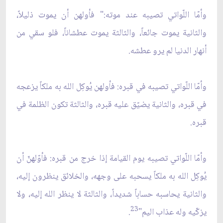
وأمّا اللّواتي تصيبه عند موته:" فأولهن أن يموت ذليلاً،
والثانية يموت جائعاً، والثالثة يموت عطشاناً، فلو سقي من
أنهار الدنيا لم يرو عطشه.
وأمّا اللّواتي تصيبه في قبره: فأولهن يُوكِل الله به ملكاً يزعجه
في قبره، والثانية يضيّق عليه قبره، والثالثة تكون الظلمة في
قبره.
وأمّا اللّواتي تصيبه يوم القيامة إذا خرج من قبره: فأوّلهنّ أن
يُوكِل الله به ملكاً يسحبه على وجهه، والخلائق ينظرون إليه،
والثانية يحاسبه حساباً شديداً، والثالثة لا ينظر الله إليه، ولا
23
يزكّيه وله عذاب اليم"
.