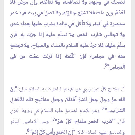
تضحك في وجهه، ولا تصافحه، ولا تعانقه، وإن مرض فلا
تَعُدْهُ، وإن مات فلا تشيّع جنازته، ولا تصلّ في بيت فيه خمر
محصرة في آنية، ولا تأكل في مائدة يشرب عليها بعدك خمر،
ولا تجالس شارب الخمر، ولا تسلّم عليه إذا جزت به، فإن
سلّم عليك فلا تردّ عليه السلام بالمساء والصباح، ولا تجتمع
معه في مجلس؛ فإنّ اللّعنة إذا نزلت عمّت من في
5
المجلس"
.
4. مفتاح كلّ شر: روي عن الإمام الباقر عليه السلام قال:
"إنّ
الله عزّ وجلّ جعل للشرّ أقفالا، وجعل مفاتيح تلك الأقفال
6
الشراب..."
وعن الإمام الصادق عليه السلام في رواية أخرى
7
قال:
"شرب الخمر مفتاح كلّ شرّ"
،
وعن الإمامين الباقر
8
والصادق عليه السلام قالا:
"إنّ الخمر رأس كلّ إثم"
.