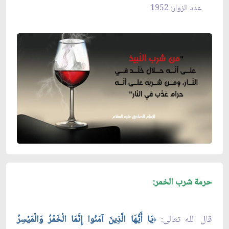
عدد الزوار: 1952
حرمة شرب الخمر:
قال الله تعالى:
يَا أَيُّهَا الَّذِينَ آمَنُوا إِنَّمَا الْخَمْرُ وَالْمَيْسِرُ
﴿