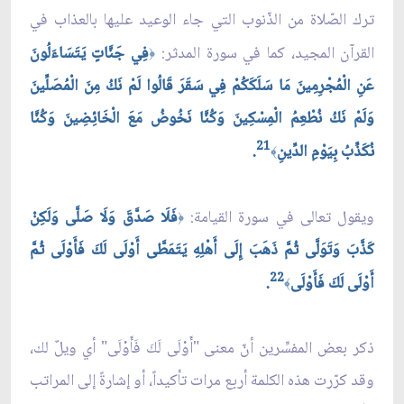
ترك الصّلاة من الذّنوب التي جاء الوعيد عليها بالعذاب في
القرآن المجيد، كما في سورة المدثر:
فِي جَنَّاتٍ يَتَسَاءَلُونَ
﴿
عَنِ الْمُجْرِمِينَ مَا سَلَكَكُمْ فِي سَقَرَ قَالُوا لَمْ نَكُ مِنَ الْمُصَلِّينَ
وَلَمْ نَكُ نُطْعِمُ الْمِسْكِينَ وَكُنَّا نَخُوضُ مَعَ الْخَائِضِينَ وَكُنَّا
21
نُكَذِّبُ بِيَوْمِ الدِّينِ
.
﴾
ويقول تعالى في سورة القيامة:
فَلَا صَدَّقَ وَلَا صَلَّى وَلَكِنْ
﴿
كَذَّبَ وَتَوَلَّى ثُمَّ ذَهَبَ إِلَى أَهْلِهِ يَتَمَطَّى أَوْلَى لَكَ فَأَوْلَى ثُمَّ
22
أَوْلَى لَكَ فَأَوْلَى
.
﴾
ذكر بعض المفسِّرين أنّ معنى "أَوْلَى لَكَ فَأَوْلَى" أي ويلٌ لك،
وقد كرّرت هذه الكلمة أربع مرات تأكيداً، أو إشارةً إلى المراتب