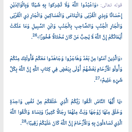
قوله تعالى:
وَاعْبُدُوا اللَّهَ وَلَا تُشِركوا بِهِ شَيْئًا وَبِالْوَالِدَيْنِ
﴿
إِحْسَانًا وَبِذِي الْقُرْبَى وَالْيَتَامَى وَالْمَسَاكِينِ وَالْجَارِ ذِي الْقُرْبَى
وَالْجَارِ الْجُنُبِ وَالصَّاحِبِ بِالْجَنْبِ وَابْنِ السَّبِيلِ وَمَا مَلَكَتْ
26
أَيْمَانُكُمْ إِنَّ اللَّهَ لَا يُحِبُّ مَنْ كَانَ مُخْتَالًا فَخُورًا
.
﴾
وَالَّذِينَ آمَنُوا مِنْ بَعْدُ وَهَاجَرُوا وَجَاهَدُوا مَعَكُمْ فَأُولَئِكَ مِنْكُمْ
﴿
وَأُولُو الْأَرْحَامِ بَعْضُهُمْ أَوْلَى بِبَعْضٍ فِي كِتَابِ اللَّهِ إِنَّ اللَّهَ بِكُلِّ
27
شَيْءٍ عَلِيمٌ
.
﴾
يَا أَيُّهَا النَّاسُ اتَّقُوا رَبَّكُمُ الَّذِي خَلَقَكُمْ مِنْ نَفْسٍ وَاحِدَةٍ
﴿
وَخَلَقَ مِنْهَا زَوْجَهَا وَبَثَّ مِنْهُمَا رِجَالًا كَثِيرًا وَنِسَاءً وَاتَّقُوا اللَّهَ
28
الَّذِي تَسَاءَلُونَ بِهِ وَالْأَرْحَامَ إِنَّ اللَّهَ كَانَ عَلَيْكُمْ رَقِيبًا
.
﴾