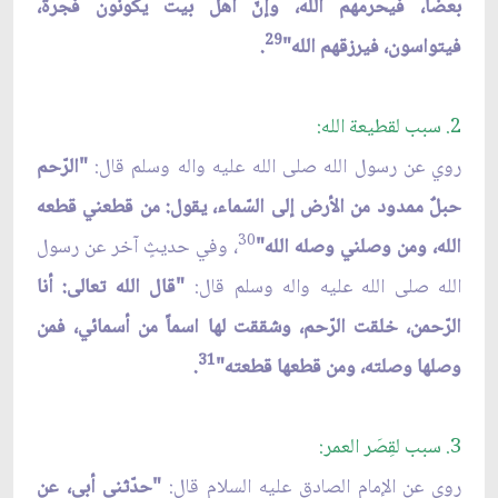
بعضاً، فيحرمهم الله، وإنّ أهل بيت يكونون فجرةً،
29
فيتواسون، فيرزقهم الله"
.
2. سبب لقطيعة الله:
روي عن رسول الله صلى الله عليه واله وسلم قال:
"الرّحم
حبلٌ ممدود من الأرض إلى السّماء، يقول: من قطعني قطعه
30
الله، ومن وصلني وصله الله"
، وفي حديثٍ آخر عن رسول
الله صلى الله عليه واله وسلم قال:
"قال الله تعالى: أنا
الرّحمن، خلقت الرّحم، وشققت لها اسماً من أسمائي، فمن
31
وصلها وصلته، ومن قطعها قطعته"
.
3. سبب لقِصَر العمر:
روي عن الإمام الصادق عليه السلام قال:
"حدّثني أبي، عن