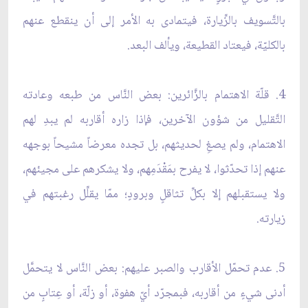
بالتَّسويف بالزِّيارة، فيتمادى به الأمر إلى أن ينقطع عنهم
بالكليّة، فيعتاد القطيعة، ويألف البعد.
4. قلّة الاهتمام بالزَّائرين: بعض النَّاس من طبعه وعادته
التَّقليل من شؤون الآخرين، فإذا زاره أقاربه لم يبدِ لهم
الاهتمام، ولم يصغِ لحديثهم، بل تجده معرضاً مشيحاً بوجهه
عنهم إذا تحدّثوا، لا يفرح بمَقْدَمِهم، ولا يشكرهم على مجيئهم،
ولا يستقبلهم إلا بكلِّ تثاقلٍ وبرودٍ؛ ممّا يقلِّل رغبتهم في
زيارته.
5. عدم تحمّل الأقارب والصبر عليهم: بعض النَّاس لا يتحمَّل
أدنى شيءٍ من أقاربه، فبمجرّد أيّ هفوة، أو زلّة، أو عِتابٍ من