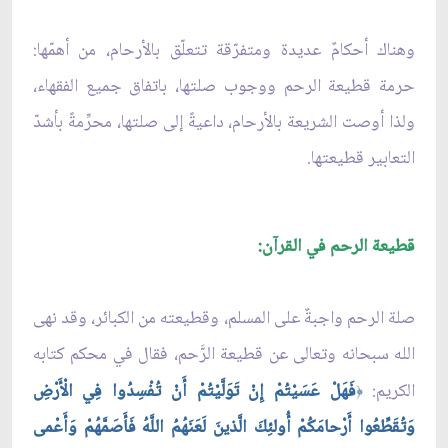
وهناك أحكامٌ عديدة ومتفرّقة تتعلّق بالأرحام، من أهمّها:
حرمة قطيعة الرحم ووجوب صلتها، باتفاق جميع الفقهاء،
ولذا أوصت الشريعة بالأرحام، داعيةً إلى صلتها، محرِّمةً بأشدّ
التعابير قطيعتها.
قطيعة الرحم في القرآن:
صلة الرحم واجبةٌ على المسلم، وقطيعته من الكبائر، وقد نهى
الله سبحانه وتعالى عن قطيعة الرَّحم، فقال في محكم كتابه
الكريم:
فَهَلْ عَسَيْتُمْ إِنْ تَوَلَّيْتُمْ أَنْ تُفْسِدُوا فِي الْأَرْضِ
﴿
وَتُقَطِّعُوا أَرْحامَكُمْ أُولئِكَ الَّذينَ لَعَنَهُمُ اللَّهُ فَأَصَمَّهُمْ وَأَعْمى‏