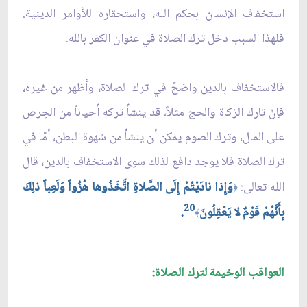
استخفاف الإنسان بحكم الله، واستحقاره للأوامر الدينية.
فلهذا السبب دخل ترك الصلاة في عنوان الكفر بالله.
فالاستخفاف بالدين واضحٌ في ترك الصلاة، وأظهر من غيره،
فإنّ تارك الزكاة والحج مثلاً، قد ينشأ تركه أحياناً من الحِرص
على المال، وترك الصوم يمكن أن ينشأ من شهوة البطن، أمّا في
ترك الصلاة فلا يوجد دافع لذلك سوى الاستخفاف بالدين، قال
الله تعالى:
وَإِذا نادَيْتُمْ إِلَى الصَّلاةِ اتَّخَذُوها هُزُواً وَلَعِباً ذلِكَ
﴿
20
بِأَنَّهُمْ قَوْمٌ لا يَعْقِلُونَ
.
﴾
العواقب الوخيمة لترك الصلاة: