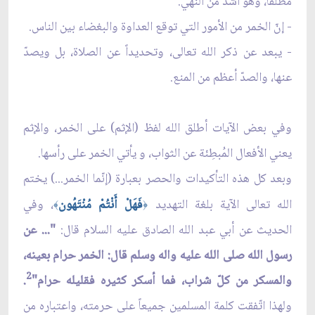
مطلقاً، وهو أشدّ من النهي.
- إنّ الخمر من الأمور التي توقع العداوة والبغضاء بين الناس.
- يبعد عن ذكر الله تعالى، وتحديداً عن الصلاة، بل ويصدّ
عنها، والصدّ أعظم من المنع.
وفي بعض الآيات أطلق الله لفظ (الإثم) على الخمر، والإثم
يعني الأفعال المُبطِئة عن الثواب، و يأتي الخمر على رأسها.
وبعد كل هذه التأكيدات والحصر بعبارة (إنّما الخمر...) يختم
الله تعالى الآية بلغة التهديد
فَهَلْ أَنْتُمْ مُنْتَهُون
، وفي
﴾
﴿
الحديث عن أبي عبد الله الصادق عليه السلام قال:
"... عن
رسول الله صلى الله عليه واله وسلم قال: الخمر حرام بعينه،
2
والمسكر من كلّ شراب، فما أسكر كثيره فقليله حرام"
.
ولهذا اتّفقت كلمة المسلمين جميعاً على حرمته، واعتباره من