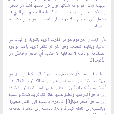
الإلهية وهذا هو وجه شدّتها، وإن كان بعضها أشدّ من بعض،
وأشدّها - حسب الرواية - ما ينبتُ عليه اللحم والدم الذي قد
يشمل أكل الحرام والإصرار على المعصية من دون تكفيرها
بالتوبة.
لأنّ الإنسان المرحوم هو من كفّرت ذنوبه بالتوبة أو البلاء في
الدنيا، ويقابله المعذّب وهو الذي لم تكفّر ذنوبه بأحد الوجوه
المتقدّمة، والجنة لا يدخلها إلا طيّبٌ: أي طاهرٌ وخالصٌ من
الذُّنوب[2].
وعليه فالذنوب كلّها شديدةٌ، وجميعها كبائر ولا فرق بينها من
جهة مخالفة المولى سبحانه وتعالى، وإنّما الكبائر والصَّغائر هي
أمورٌ نسبيةٌ لا ذاتيةٌ وإنما نُطلِقُ عليها لفظ الصغائر بالإضافة
إلى ما هو أكبر منها ونطلق عليها لفظ الكبائر بالإضافة والنسبة
إلى ما هو أصغر منها[3]. فالجرح بالنسبة إلى القتل صغيرةٌ،
وبالنسبة إلى اللطم كبيرةٌ، والزنا بالنسبة إلى النظرة المحرَّمة