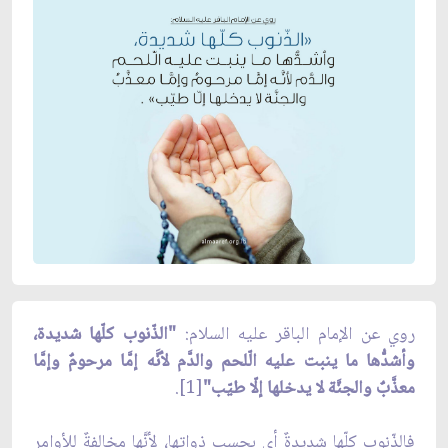
روي عن الإمام الباقر عليه السلام:
"الذّنوب كلّها شديدة،
وأشدُّها ما ينبت عليه الّلحم والدَّم لأنَّه إمَّا مرحومٌ وإمَّا
معذَّبٌ والجنَّة لا يدخلها إلّا طيّب"
[1].
فالذّنوب كلّها شديدةٌ أي بحسب ذواتها، لأنَّها مخالفةٌ للأوامر