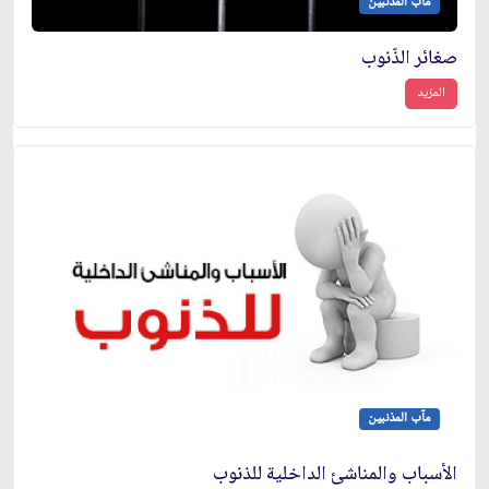
مآب المذنبين
صغائر الذّنوب
المزيد
مآب المذنبين
الأسباب والمناشئ الداخلية للذنوب