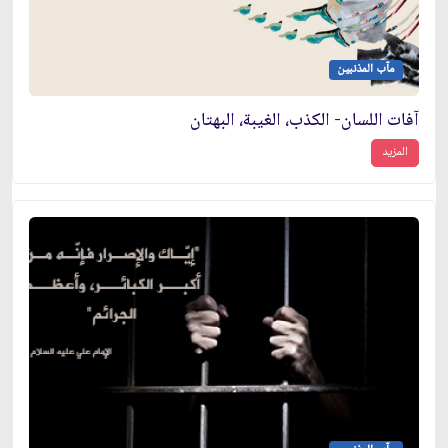
مآب المذنبين
آفات اللسان- الكذب، الغيبة، البهتان
المزيد