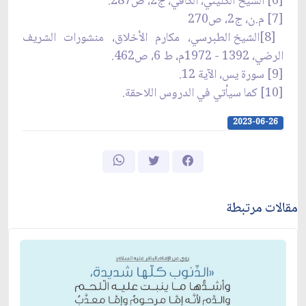
[6] الشيخ الكليني، الكافي، ج2، ص287.
[7] م.ن، ج2، ص270
[8]الشيخ الطبرسي، مكارم الأخلاق، منشورات الشريف
الرضي، 1392 - 1972م، ط 6، ص462.
[9] سورة يس، الآية 12.
[10] كما سيأتي في الدروس اللاحقة.
2023-06-26
مقالات مرتبطة