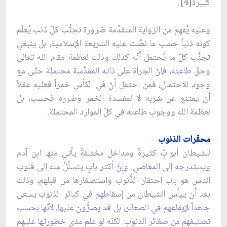
كبيرةٌ[4].
وعليه يُفهم من الرواية المتقدِّمة ضرورة تجنُّب كلّ ذنب يُعلَم
كونه ذنباً حسب ما نصَّت عليه الشريعة الإسلامية، بل ينبغي
تجنُّب كلّ ما يُحتمل أنّه كذلك وذلك لعظمة مقام الله تعالى
وحقّ طاعته، فإنّ الجرأة على ذاته المقدَّسة محتملة حتَّى مع
وجود الاحتمال، فمن احتمل أنّ في الكأس خمراً فعليه عقلاً
أن يمتنع عن شربه لا لمفسدة الخمر وضرره فحسب، بل
لعظمة الله ووجوب طاعته في كلّ الموارد المحتملة.
محقّرات الذنوب
للشيطان أبوابٌ كثيرةٌ ومداخل مختلفةٌ يأتي منها ابن آدم
ويستدرجه إلى المعاصي. وإنَّ أكثر بابٍ يتسلَّلُ منه إلى قلوب
الناس هو باب احتقار الذُّنوب واستصغارها من قبلهم، وذلك
بعد أن ييأس الشيطان من إسقاطهم في كبائر الذنوب يسعى
جاهداً لإيقاعهم في الصغائر، بل قد يصرُّون عليها، لأنّها بحسب
تصنيفهم من صغائر الذنوب. لكنّه لو علم مدى خطورتها عليهم