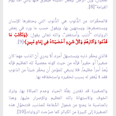
غضبان، وإنّ الرجل ليعمل السيئة فيفرق منها يأتي آمناً يوم
القيامة"[8].
فالمحقّرات من الذُّنوب هي الذُّنوب التي يحتقرها الإنسان
ويستصغرها، ويستهين بها، ويقول حسب ما ورد في بعض
الروايات "أُذنِب وأَستغفر"، والله تعالى يقول:
﴿
وَنَكْتُبُ مَا
قَدَّمُوا وَآثَارَهُمْ وَكُلَّ شَيْءٍ أحْصَيْنَاهُ فِي إِمَامٍ مُبِينٍ﴾
[9].
فالذي يحقّر ذنبه ويستسهل أمره، ألا يدري أنّ الذنب مهما كان
صغيراً أو حقيراً فإنَّه من حيث كونه معصيةً لله العظيم فإنّه
يُعدّ أمراً عظيماً، فلا ينبغي للمؤمن أن يحقّر شيئاً من الذنوب
فقد لا يُغفر له بسبب تحقيره واستخفافه بها.
والصغيرة قد تقترن بقلّة الحياء وعدم المبالاة بها، وترك
الخوف والاستهانة بالله العظيم والإصرار عليها، وهذا
بالمناسبة ما يمنع من شمول الشَّفاعة للمذنب، فتتحوّل هذه
الصغيرة إلى كبيرةٍ من الكبائر كما صرّحت الروايات[10].