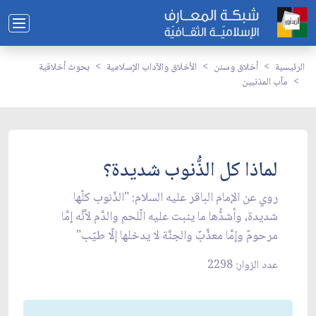
الرئيسية
أخلاق وسنن
الأخلاق والآداب الإسلامية
بحوث أخلاقية
مآب المذنبين
لماذا كل الذُّنوب شديدة؟
روي عن الإمام الباقر عليه السلام: "الذّنوب كلّها
شديدة، وأشدُّها ما ينبت عليه الّلحم والدَّم لأنَّه إمَّا
مرحومٌ وإمَّا معذَّبٌ والجنَّة لا يدخلها إلّا طيّب"
عدد الزوار: 2298