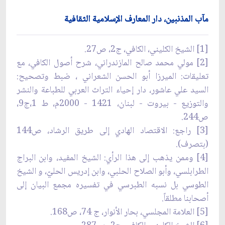
مآب المذنبين، دار المعارف الإسلامية الثقافية
[1] الشيخ الكليني، الكافي، ج2، ص27.
[2] مولي محمد صالح المازندراني، شرح أصول الكافي، مع
تعليقات: الميرزا أبو الحسن الشعراني ، ضبط وتصحيح:
السيد علي عاشور، دار إحياء التراث العربي للطباعة والنشر
والتوزيع - بيروت - لبنان، 1421 - 2000م، ط 1،ج9،
ص244.
[3] راجع: الاقتصاد الهادي إلى طريق الرشاد، ص144
(بتصرف).
[4] وممن يذهب إلى هذا الرأي: الشيخ المفيد، وابن البراج
الطرابلسي، وأبو الصلاح الحلبي، وابن إدريس الحليّ، و الشيخ
الطوسي بل نسبه الطبرسي في تفسيره مجمع البيان إلى
أصحابنا مطلقاً.
[5] العلامة المجلسي، بحار الأنوار، ج 74، ص168.