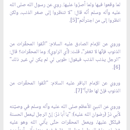
لما وقعوا فيها ولما أصرّوا عليها. روي عن رسول الله صلى الله
عليه وآله وسلم أنّه قال: "لا تنظروا إلى صغر الذنب، ولكن
انظروا إلى من اجترأتم"[5].
وروي عن الإمام الصادق عليه السلام: "اتّقوا المحقّرات من
الذنوب فإنّها لا تغفر"، قلت: (أي الراوي): وما المحقّرات؟ قال:
"الرجل يذنب الذنب فيقول: طوبى لي لم يكن لي غير ذلك"
[6].
وروي عن الإمام الباقر عليه السلام: "اتّقوا المحقّرات من
الذنوب فإنّ لها طالباً"[7].
وروي عن النبيّ الأعظم صلى الله عليه وآله وسلم في وصيّته
لأبي ذرّ (رضوان الله عليه): "يا أبا ذرّ: إنّ الرجل ليعمل الحسنة
فيتّكل عليها، ويعمل المحقّرات حتَّى يأتي الله وهو عليه