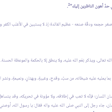
2
 حدّ أهون الناظرين إليك"
.
ع صغر حجمه ودقّة صنعه - عظيم الفائدة؛ إذ لا يستبين في الأغلب الكفر وال
نسان اللسان؛ فإنّه لا تعب في إطلاقه، ولا مؤونة في تحريكه، وقد يتساه
سان، جاء رجل إلى النبي صلى الله عليه واله فقال: يا رسول الله، أوصني