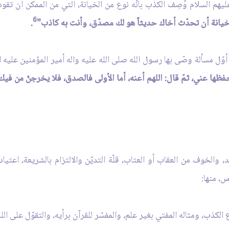
هم السلام وُصِف الكذب بأنّه نوع من الخيانة، التي من الممكن أن تقود
6
يانة أن تحدّث أخاك حديثاً هو لك مصدّق، وأنت به كاذب"
.
أوّل مسألة وصّى بها رسول الله صلى الله عليه واله أمير المؤمنين علي
عني، ثمّ قال: اللهم أعنه، أما الأولى فالصدق، فلا يخرجنّ من فيك كذب
والخوف من العقاب أو العتاب، قلّة التديّن والالتزام بالشريعة، اعتي
، منها: