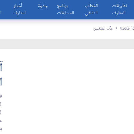
تطبيقات
الخطاب
برنامج
جذوة
أخبار
المعارف
الثقافي
المسابقات
المعارف
ا
أخلاقية
مآب المذنبين
ا
في
ال
ال
عن
من