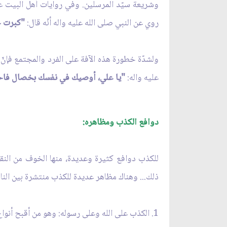
وشريعة سيّد المرسلين. وفي روايات أهل البيت علي
روي عن النبي صلى الله عليه واله أنّه قال:
"كبرت خ
ولشدّة خطورة هذه الآفة على الفرد والمجتمع فإنّ 
عليه واله:
"يا علي، أوصيك في نفسك بخصال فاحفظها 
دوافع الكذب ومظاهره:
للكذب دوافع كثيرة وعديدة، منها الخوف من النقد، 
ذلك... وهناك مظاهر عديدة للكذب منتشرة بين الناس
1. الكذب على الله وعلى رسوله: وهو من أقبح أنواع الكذب، ومثاله المفتي بغير علم، والمفسّر للقرآن برأيه، والتقوّل على الله وعلى رسوله الكذب.