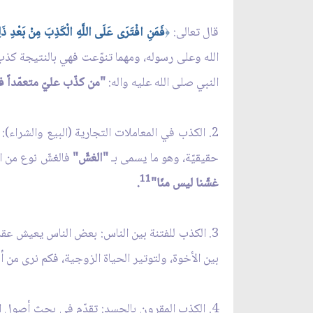
قال تعالى:
فَمَنِ افْتَرَى عَلَى اللَّهِ الْكَذِبَ مِنْ بَعْدِ ذَل
﴿
الله وعلى رسوله، ومهما تنوّعت فهي بالنتيجة كذب،
النبي صلى الله عليه واله:
"من كذّب عليّ متعمّداً فل
2. الكذب في المعاملات التجارية (البيع والشراء
حقيقيّة، وهو ما يسمى بـ
"الغشّ"
فالغشّ نوع من ال
11
غشّنا ليس منّا"
.
3. الكذب للفتنة بين الناس: بعض الناس يعيش عقد ن
بين الأخوة، ولتوتير الحياة الزوجية، فكم نرى من
4. الكذب المقرون بالحسد: تقدّم في بحث أصول الك