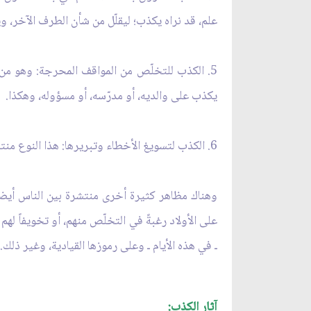
علم، قد نراه يكذب؛ ليقلّل من شأن الطرف الآخر، و
5. الكذب للتخلّص من المواقف المحرجة: وهو من م
يكذب على والديه، أو مدرّسه، أو مسؤوله، وهكذا.
6. الكذب لتسويغ الأخطاء وتبريرها: هذا النوع منتشرٌ جداً بين الناس أيضاً، فمن يريد أن يسوّغ بخله، أو قسوته، أو تقصيره، أو عمله الخاطئ، يلجأ عادةً إلى الكذب.
وهناك مظاهر كثيرة أخرى منتشرة بين الناس أيضاً
على الأولاد رغبةً في التخلّص منهم، أو تخويفاً لهم
ـ في هذه الأيام ـ وعلى رموزها القيادية، وغير ذلك.
آثار الكذب: