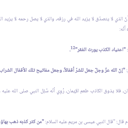
 أنّ الذي لا يتصدّق لا يزيد الله في رزقه، والذي لا يصل رحمه لا يزيد الله
نّه:
12
:
"اعتياد الكذب يورث الفقر"
.
:
"إنّ الله عزّ وجلّ جعل للشرّ أقفالاً، وجعل مفاتيح تلك الأقفال الشرا
، فلا يذوق الكاذب طعم الإيمان، رُوِي أنّه سُئِل النبي صلى الله عليه و
م قال: "قال النبي عيسى بن مريم عليه السلام:
"من كثر كذبه ذهب بهاؤه