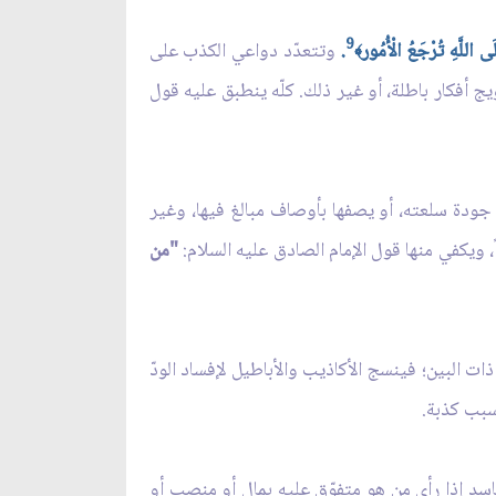
9
َى اللَّهِ تُرْجَعُ الْأُمُور
.
وتتعدّد دواعي الكذب على
﴾
ج أفكار باطلة، أو غير ذلك. كلّه ينطبق عليه قول
ى جودة سلعته، أو يصفها بأوصاف مبالغ فيها، وغير
ويكفي منها قول الإمام الصادق عليه السلام:
"من
ذات البين؛ فينسج الأكاذيب والأباطيل لإفساد الودّ
سبب كذبة.
اسد إذا رأى من هو متفوّق عليه بمالٍ أو منصب أو