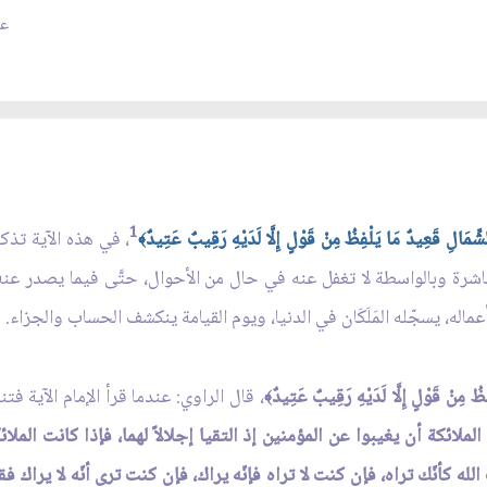
عدد
1
الشِّمَالِ قَعِيدٌ مَا يَلْفِظُ مِنْ قَوْلٍ إِلَّا لَدَيْهِ رَقِيبٌ عَتِيدٌ
، في هذه الآية تذكير
﴾
لمباشرة وبالواسطة لا تغفل عنه في حال من الأحوال، حتَّى فيما يصدر 
ه، يسجّله المَلَكَان في الدنيا، ويوم القيامة ينكشف الحساب والجزاء.
ُ مِنْ قَوْلٍ إِلَّا لَدَيْهِ رَقِيبٌ عَتِيدٌ
، قال الراوي: عندما قرأ الإمام الآية 
﴾
 الملائكة أن يغيبوا عن المؤمنين إذ التقيا إجلالاً لهما، فإذا كانت الم
لله كأنّك تراه، فإن كنت لا تراه فإنّه يراك، فإن كنت ترى أنّه لا يراك 