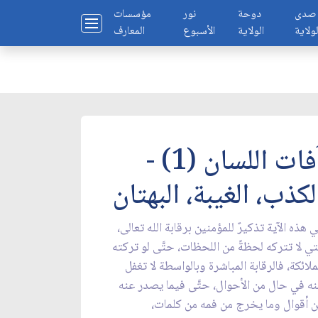
صدى
دوحة
نور
مؤسسات
لولاية
الولاية
الأسبوع
المعارف
آفات اللسان (1) -
لكذب، الغيبة، البهتان
 هذه الآية تذكيرٌ للمؤمنين برقابة الله تعالى،
تي لا تتركه لحظةً من اللحظات، حتَّى لو تركته
ملائكة، فالرقابة المباشرة وبالواسطة لا تغفل
ه في حال من الأحوال، حتَّى فيما يصدر عنه
 أقوال وما يخرج من فمه من كلمات،