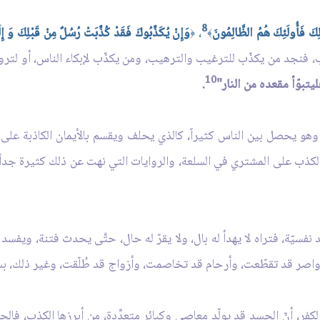
8
ِكَ فَأُولَئِكَ هُمُ الظَّالِمُونَ
،
وَإِنْ يُكَذِّبُوكَ فَقَدْ كُذِّبَتْ رُسُلٌ مِنْ قَبْلِكَ وَ إِل
﴿
﴾
 فنجد من يكذّب للترغيب والترهيب، ومن يكذّب لإبكاء الناس، أو لتروي
10
يتبوّأ مقعده من النار"
.
): وهو يحصل بين الناس كثيراً، كالذي يحلف ويقسم بالأيمان الكاذبة عل
كذب على المشتري في السلعة، والروايات التي نهت عن ذلك كثيرة جداً، 
فسيّة، فتراه لا يهدأ له بال، ولا يقرّ له حال، حتَّى يحدث فتنة، ويفسد 
 أواصر قد تقطّعت، وأرحام قد تخاصمت، وأزواج قد طُلّقت، وغير ذلك، ب
فر، أنّ الحسد قد يولّد معاصي وكبائر متعدِّدة، من أبرزها الكذب، فالح