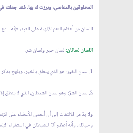
المخلوقين بالمعاصي، وبرزت له بها، فقد جعلته في
اللسان من أعظم النعم الإلهية على العبد، فإنّه - م
اللسان لسانان:
لسان خير ولسان شر.
1. لسان الخير: هو الذي ينطق بالخير، ويلهج بذكر الله تعالى، ويذكر نِعَم الله عليه، ولا ينطق إلا بالحكمة والموعظة الحسنة.
2. لسان الشرّ: وهو لسان الشيطان، الذي لا ينطق إلا بما يمليه عليه شيطانه، من سبّ، وقدحٍ، وغيبةٍ، وبهتانٍ، ونميمةٍ، ونشر الفتن والأحقاد والضغائن.
ولا بدّ من الالتفات إلى أن أعصى الأعضاء على الإ
وحبائله، وأنّه أعظم آلة للشيطان في استغواء الإن