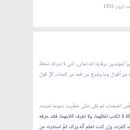
 الزوار: 1933
ٌ للمؤمنين برقابة الله تعالى، التي لا تتركه لحظةً
عنه من أقوال وما يخرج من فمه من كلمات، كلّ قول
فتنفّس الصعداء، ثم بكى حتَّى خضّبت دموعه لحيته،
لائكة لا تكتب لفظهما، ولا تعرف كلامهما، فقد عرفه
فقد كفرت، وإن كنت تعلم أنّه يراك، ثمّ استترت عن