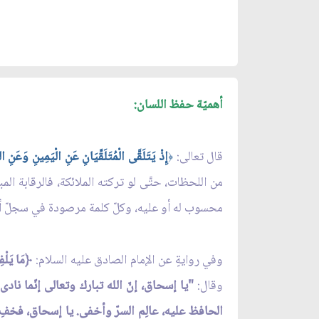
أهميّة حفظ اللسان:
قال تعالى:
إِذْ يَتَلَقَّى الْمُتَلَقِّيَانِ عَنِ الْيَمِينِ وَعَنِ 
﴿
من اللحظات، حتَّى لو تركته الملائكة، فالرقابة ا
محسوب له أو عليه، وكلّ كلمة مرصودة في سجلّ أعمال
وفي روايةٍ عن الإمام الصادق عليه السلام:
﴿مَا يَلْفِظ
وقال:
"يا إسحاق، إنّ الله تبارك وتعالى إنّما نادى
الحافظ عليه، عالِم السرّ وأخفى. يا إسحاق، فخفِ ا