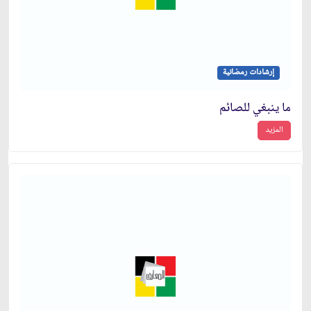
إرشادات رمضانية
ما ينبغي للصائم
المزيد