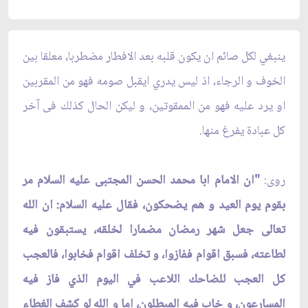
ينبغي لكل صائم ان يكون قلبه بعد الافطار مضطربا، معلقا بين
الخوف و الرجاء، اذ ليس يدري ايقبل صومه فهو من المقربين
او يرد عليه فهو من الممقوتين، و ليكن الحال كذلك فى آخر
كل عبادة يفرغ منها.
روى:
"ان الامام ابا محمد الحسن المجتبى عليه السلام مر
بقوم يوم العيد و هم يضحكون، فقال عليه السلام: ان الله
تعالى جعل شهر رمضان مضمارا لخلقه، يستبقون فيه
لطاعته، فسبق اقوام ففازوا، و تخلف اقوام فخابوا، فالعجب
كل العجب للضاحك اللاعب في اليوم الذي فاز فيه
المسارعون، و خاب فيه المبطلون، اما و الله لو كشف الغطاء