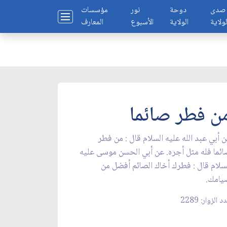
صدى
دوحة
نور
مؤسسات
لولاية
الولاية
الأسبوع
المعارف
ن فطر صائما
 أبي عبد الله عليه السلام قال : من فطر
ئما فله مثل أجره. عن أبي الحسن موسى عليه
سلام قال : فطرك أخاك الصائم أفضل من
يامك.
 الزوار: 2289