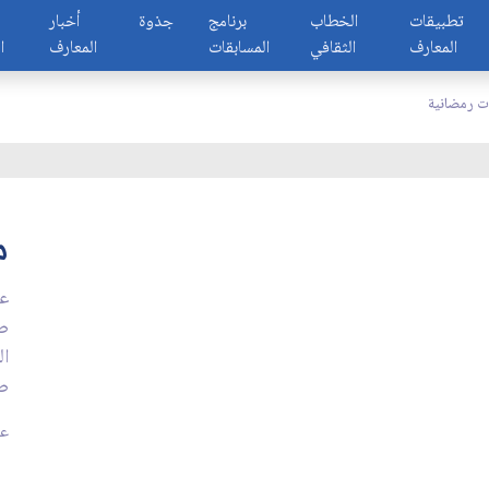
تطبيقات
الخطاب
برنامج
جذوة
أخبار
المعارف
الثقافي
المسابقات
المعارف
ا
ت رمضانية
م
عن
صا
ال
ص
عدد