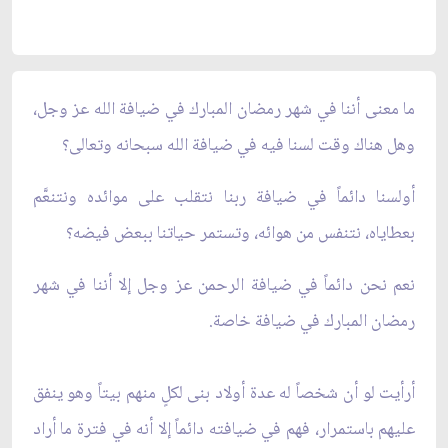
ما معنى أننا في شهر رمضان المبارك في ضيافة الله عز وجل،
وهل هناك وقت لسنا فيه في ضيافة الله سبحانه وتعالى؟
أولسنا دائماً في ضيافة ربنا نتقلب على موائده ونتنعَّم
بعطاياه، نتنفس من هوائه، وتستمر حياتنا ببعض فيضه؟
نعم نحن دائماً في ضيافة الرحمن عز وجل إلا أننا في شهر
رمضان المبارك في ضيافة خاصة.
أرأيت لو أن شخصاً له عدة أولاد بنى لكلٍ منهم بيتاً وهو ينفق
عليهم باستمرار، فهم في ضيافته دائماً إلا أنه في فترة ما أراد