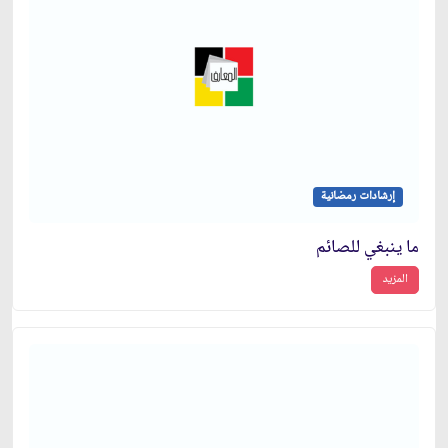
إرشادات رمضانية
ما ينبغي للصائم
المزيد