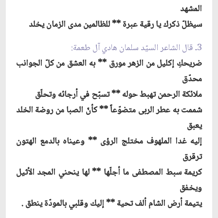
المشهد
سيظلّ ذكرك يا رقية عبرة ** للظالمين مدى الزمان يخلد
3ـ قال الشاعر السيّد سلمان هادي آل طعمة:
ضريحكِ إكليل من الزهر مورق ** به العشق من كلّ الجوانب
محدّق
ملائكة الرحمن تهبط حوله ** تسبّح في أرجائه وتحلّق
شممت به عطر الربى متضوّعاً ** كأنّ الصبا من روضة الخلد
يعبق
إليه غدا الملهوف مختلج الرؤى ** وعيناه بالدمع الهتون
ترقرق
كريمة سبط المصطفى ما أجلّها ** لها ينحني المجد الأثيل
ويخفق
يتيمة أرض الشام ألف تحية ** إليك وقلبي بالمودّة ينطق .