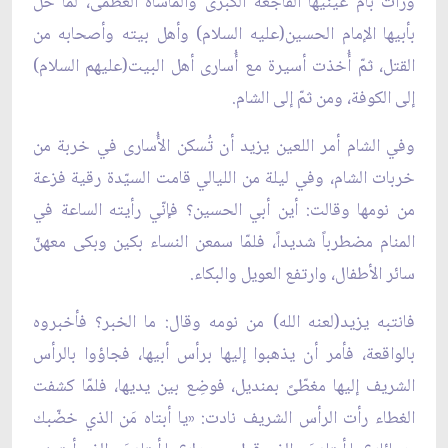
ورأت بأُمّ عينيها الفاجعة الكبرى والمأساة العظمى، لما حلّ
بأبيها الإمام الحسين(عليه السلام) وأهل بيته وأصحابه من
القتل، ثمّ أُخذت أسيرة مع أُسارى أهل البيت(عليهم السلام)
إلى الكوفة، ومن ثمّ إلى الشام.
وفي الشام أمر اللعين يزيد أن تُسكن الأُسارى في خربة من
خربات الشام، وفي ليلة من الليالي قامت السيّدة رقية فزعة
من نومها وقالت: أين أبي الحسين؟ فإنّي رأيته الساعة في
المنام مضطرباً شديداً، فلمّا سمعن النساء بكين وبكى معهنّ
سائر الأطفال، وارتفع العويل والبكاء.
فانتبه يزيد(لعنه الله) من نومه وقال: ما الخبر؟ فأخبروه
بالواقعة، فأمر أن يذهبوا إليها برأس أبيها، فجاؤوا بالرأس
الشريف إليها مغطّىً بمنديل، فوضِع بين يديها، فلمّا كشفت
الغطاء رأت الرأس الشريف نادت: «يا أبتاه مَن الذي خضّبك