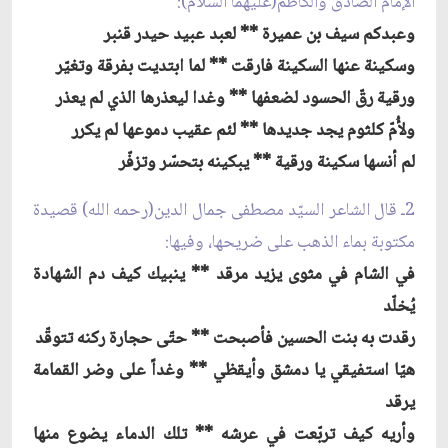
الإمام الصادق والكاظم(عليهما السلام):
وعبدكم سيف بن عميرة ** لعبد عبيد حيدر قنبر
وسكينة عنها السكينة فارقت ** لما ابتديت بفرقة وتغيّر
ورقية رقّ الحسود لضعفها ** وغدا ليعذرها الذي لم يعذر
ولأُمّ كلثوم يجد جديدها ** لئم عقيب دموعها لم يكرر
لم أنسها سكينة ورقية ** يبكينه بتحسّر وتزفّر
2ـ قال الشاعر السيّد مصطفى جمال الدين(رحمه الله) قصيدة
مكتوبة بماء الذهب على ضريحها، وفيها:
في الشام في مثوى يزيد مرقد ** ينبيك كيف دم الشهادة
يُخلّد
رقدت به بنت الحسين فأصبحت ** حتّى حجارة ركنه تتوقّد
هيّا استفيقي يا دمشق وأيقظي ** وغداً على وضر القمامة
يرقد
وأريه كيف تربّعت في عرشه ** تلك الدماء يضوع منها