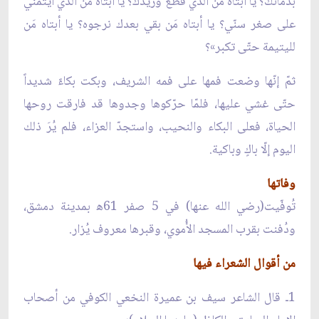
بدمائك؟ يا أبتاه مَن الذي قطع وريدك؟ يا أبتاه مَن الذي أيتمني
على صغر سنّي؟ يا أبتاه مَن بقي بعدك نرجوه؟ يا أبتاه مَن
لليتيمة حتّى تكبر»؟
ثمّ إنّها وضعت فمها على فمه الشريف، وبكت بكاءً شديداً
حتّى غشي عليها، فلمّا حرّكوها وجدوها قد فارقت روحها
الحياة، فعلى البكاء والنحيب، واستجدّ العزاء، فلم يُرَ ذلك
اليوم إلّا باكٍ وباكية.
وفاتها
تُوفّيت(رضي الله عنها) في 5 صفر 61ﻫ بمدينة دمشق،
ودُفنت بقرب المسجد الأُموي، وقبرها معروف يُزار.
من أقوال الشعراء فيها
1ـ قال الشاعر سيف بن عميرة النخعي الكوفي من أصحاب