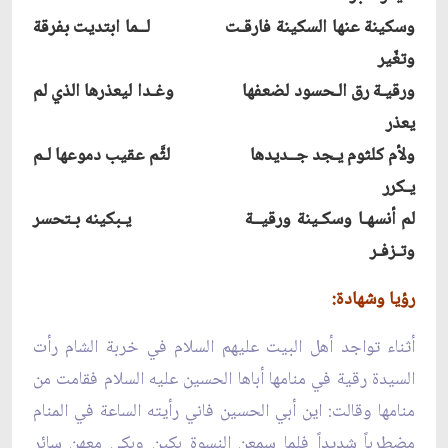
وسكينة عنها السكينة فارقـت لــما ابتديت بفرقة
وتغّير
ورقيـة رق الـحسود لضعفها وغـدا ليعذرها الذي لم
يعذر
ولأم كلثوم يـجد جــديدها لثَّم عقيب دموعها لـم
يـكرر
لم أنسهـا وسكـينة ورقيــة يـبكينه بـتحسر
وتـزفـر
رؤيا وشهادة:
أثناء تواجد أهل البيت عليهم السلام في خربة الشام رأت
السيدة رقية في منامها أباها الحسين عليه السلام فقامت من
منامها وقالت: اين أبي الحسين فاني رأيته الساعة في المنام
مضطرباً شديداً فلما سمعن النسوة بكين وبكى معهن سائر