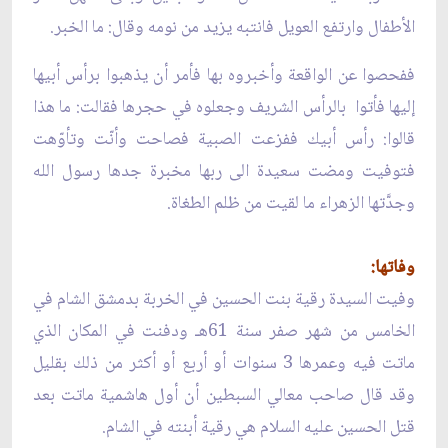
الأطفال وارتفع العويل فانتبه يزيد من نومه وقال: ما الخبر.
ففحصوا عن الواقعة وأخبروه بها فأمر أن يذهبوا برأس أبيها
إليها فأتوا بالرأس الشريف وجعلوه في حجرها فقالت: ما هذا
قالوا: رأس أبيك ففزعت الصبية فصاحت وأنّت وتأوّهت
فتوفيت ومضت سعيدة الى ربها مخبرة جدها رسول الله
وجدَّتها الزهراء ما لقيت من ظلم الطغاة.
وفاتها:
وفيت السيدة رقية بنت الحسين في الخربة بدمشق الشام في
الخامس من شهر صفر سنة 61هـ ودفنت في المكان الذي
ماتت فيه وعمرها 3 سنوات أو أربع أو أكثر من ذلك بقليل
وقد قال صاحب معالي السبطين أن أول هاشمية ماتت بعد
قتل الحسين عليه السلام هي رقية أبنته في الشام.