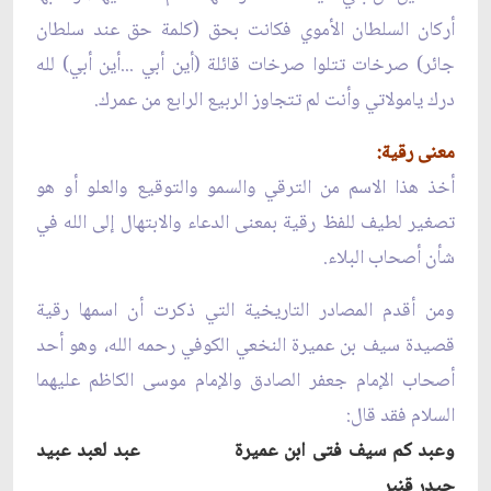
أركان السلطان الأموي فكانت بحق (كلمة حق عند سلطان
جائر) صرخات تتلوا صرخات قائلة (أين أبي ...أين أبي) لله
درك يامولاتي وأنت لم تتجاوز الربيع الرابع من عمرك.
معنى رقية:
أخذ هذا الاسم من الترقي والسمو والتوقيع والعلو أو هو
تصغير لطيف للفظ رقية بمعنى الدعاء والابتهال إلى الله في
شأن أصحاب البلاء.
ومن أقدم المصادر التاريخية التي ذكرت أن اسمها رقية
قصيدة سيف بن عميرة النخعي الكوفي رحمه الله، وهو أحد
أصحاب الإمام جعفر الصادق والإمام موسى الكاظم عليهما
السلام فقد قال:
وعبد كم سيف فتى ابن عميرة عبد لعبد عبيد
حيدر قنبر