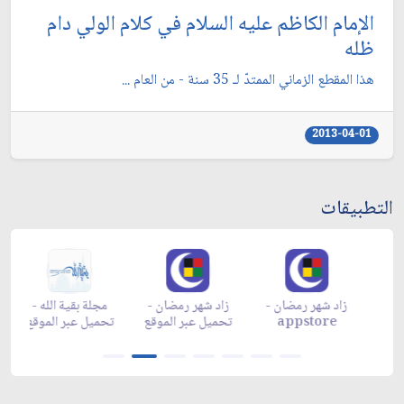
الإمام الكاظم عليه السلام في كلام الولي دام
ظله
هذا المقطع الزماني الممتدّ لـ 35 سنة - من العام ...
2013-04-01
التطبيقات
زاد شهر رمضان -
زاد شهر رمضان -
زاد شهر رمضان -
م
appgallery
appstore
تحميل عبر الموقع
تح