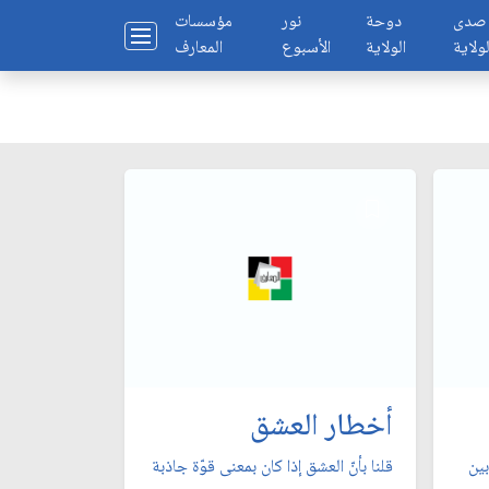
صدى
دوحة
نور
مؤسسات
لولاية
الولاية
الأسبوع
المعارف
أخطار العشق
بين
قلنا بأنّ العشق إذا كان بمعنى قوّة جاذبة