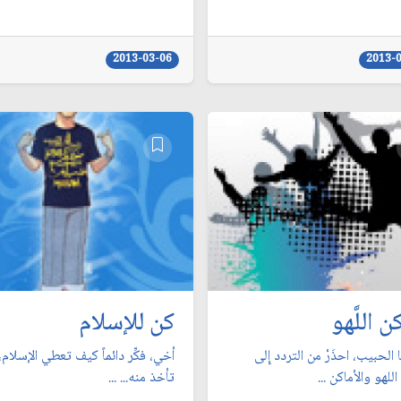
2013-03-06
2013-
ن اللَّهو
كن للإسلام
ها الحبيب، احذَرْ من التردد إِلى
أخي، فكِّر دائماً كيف تعطي الإسلام، 
اللهو والأماكن ...
تأخذ منه... ...