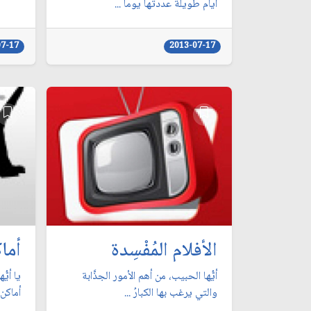
أيام طويلة عددتها يوماً ...
07-17
2013-07-17
الأفلام المُفْسِدة
أماك
أيُّها الحبيب، من أهم الأمور الجذَّابة
يا أيُّ
والتي يرغب بها الكبارُ ...
أماكن 