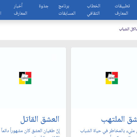
تطبيقات
الخطاب
برنامج
جذوة
أخبار
المعارف
الثقافي
المسابقات
المعارف
ا
كل الشباب
شق الملتهب
العشق القاتل
مليء بالمخاطر في حياة الشباب
إنّ طغيان العشق كان مشهوراً دائماً 