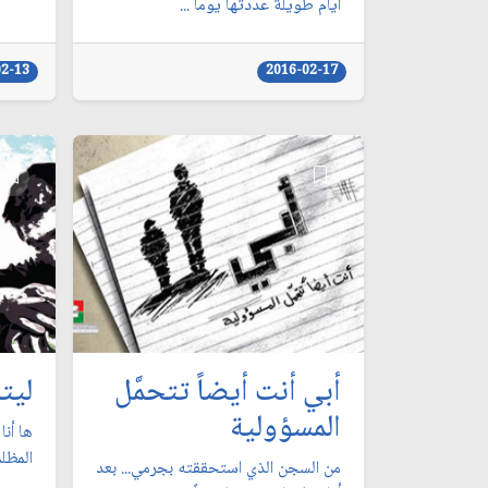
أيام طويلة عددتها يوماً ...
02-13
2016-02-17
أبي أنت أيضاً تتحمَّل
ليت
المسؤولية
ها أنا
المظل
من السجن الذي استحققته بجرمي... بعد