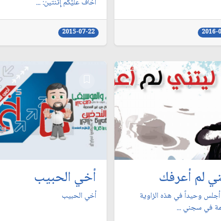
أخافُ عليْكُمْ إِثنتين: ...
2015-07-22
2016-
ني لم أعرفك
أخي الحبيب
 أجلس وحيداً في هذه الزاوية
أخي الحبيب
مة في سجني ...