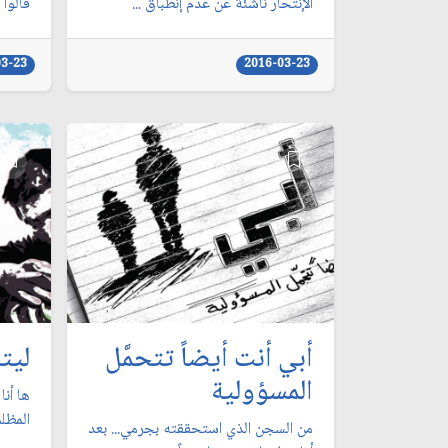
الإنتحار ناشئة عن عدم إنطباق ...
قالوا 
03-23
2016-03-23
أبي أنت أيضاً تتحمَّل
ليت
المسؤولية
ها أنا
المظل
من السجن الذي استحققته بجرمي... بعد