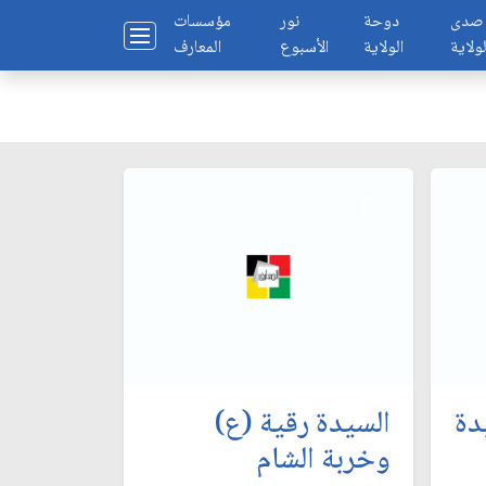
صدى
دوحة
نور
مؤسسات
لولاية
الولاية
الأسبوع
المعارف
دة
السيدة رقية (ع)
وخربة الشام