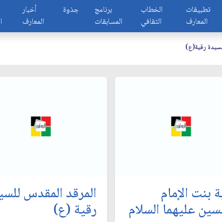
تطبيقات
الخطاب
برنامج
جذوة
أخبار
المعارف
الثقافي
المسابقات
المعارف
ا
لسيدة رقية(ع)
ة بنت الإمام
المرقد المقدس للسي
سين عليهما السلام
رقية (ع)