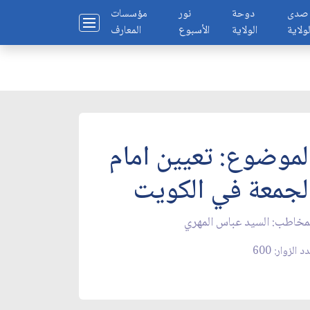
صدى
دوحة
نور
مؤسسات
لولاية
الولاية
الأسبوع
المعارف
لموضوع: تعيين امام
لجمعة في الكويت‏
مخاطب: السيد عباس المهري‏
د الزوار: 600