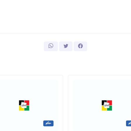
م
حكم