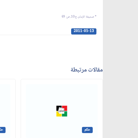
* صحيفة الإمام، ج‏10، ص: 69
2011-05-13
مقالات مرتبطة
حكم
حك