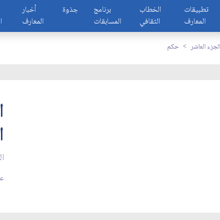
تطبيقات
الخطاب
برنامج
جذوة
أخبار
المعارف
الثقافي
المسابقات
المعارف
ا
لجزء العاشر
حكم
ا
ا
ال
عد