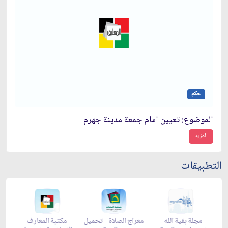
حكم
الموضوع: تعيين امام جمعة مدينة جهرم‏
المزيد
التطبيقات
-
مجلة بقية الله -
معراج الصلاة - تحميل
مكتبة المعارف