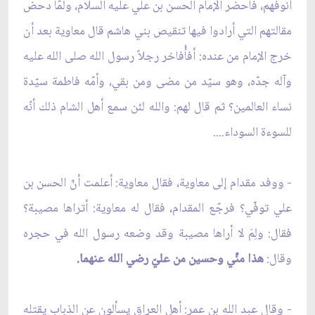
أنوفهم، فأحضر الإمام الحسن بن علي عليه السلام، ولمّا دحض
مقالتهم التي أرادوا فيها تنقيص بني هاشم قال معاوية بعد أن
خرج الإمام من عنده: أفأُفاخر رجلاً رسول الله صلى الله عليه
وآله جدّه، وهو سيّد من مضى ومن بقي، وأمّه فاطمة سيّدة
نساء العالمين؟ ثم قال لهم: والله لئن سمع أهل الشام ذلك أنّه
للسوءة السوداء....
- ووفد مقدام إلى معاوية، فقال معاوية: أعلمت أنّ الحسن بن
علي توفّي؟ فرجّع المقدام، فقال له معاوية: أتراها مصيبة؟
فقال: ولِمَ لا أراها مصيبة وقد وضعه رسول الله في حجره
وقال:
هذا منِّي وحسين من عليّ رضي الله عنهما.
- وقال عبد الله بن عمر: أهل العراق يسألون عن الذباب يقتله