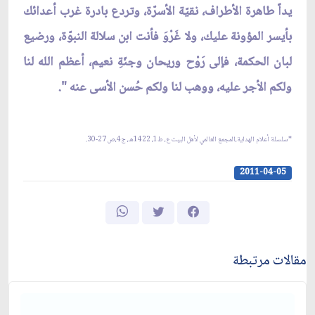
يداً طاهرة الأطراف، نقيّة الأسرّة، وتردع بادرة غرب أعدائك
بأيسر المؤونة عليك، ولا غَرْوَ فأنت ابن سلالة النبوّة، ورضيع
لبان الحكمة، فإلى رَوْح وريحان وجنّةِ نعيم، أعظم الله لنا
ولكم الأجر عليه، ووهب لنا ولكم حُسن الأسى عنه ".
*سلسلة أعلام الهداية،المجمع العالمي لأهل البيت ع، ط1، 1422هـ، ج4،ص 27-30.
2011-04-05
مقالات مرتبطة