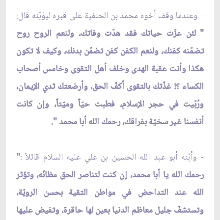
- وعندما وقف أخوه محمد بن الحنفية على قبره ليؤبّنه قال:
" لئن عزّت حياتك فقد هدّت وفاتك، ولنعم الروح روح
تضمّنه كفنك، ولنعم الكفن كفن تضمّن بدنك، وكيف لا تكون
هكذا وأنت عقبة الهدى وخلف أهل التقوى وخامس أصحاب
الكساء ؟! غذّتك بالتقوى أكفّ الحق، وأرضعتك ثدي الإيمان،
ورُبّيت في حجر الإسلام، فطبت حيّاً وميّتاً، وإن كانت
أنفسنا غير سخيّة بفراقك، رحمك الله أبا محمد ".
- وأبّنه أبو عبد الله الحسين بن علي عليه السلام قائلاً :
"
رحمك الله يا أبا محمد، إن كنت لتناصر الحق مظانّه، وتؤثر
الله عند التداحض في مواطن التقية بحسن الرويّة،
وتستشفّ جليل معاظم الدنيا بعين لها حاقرة، وتفيض عليها