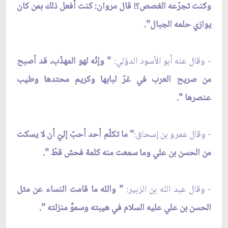
وكنت تجرّعه الغصص؟! قال مروان: كنت أفعل ذلك بمن كان
يوازي حلمه الجبال".
- وقال عنه أبو الأسود الدؤلي:
" وإنّه لهو المهذّب، قد أصبح
من صريح العرب في غرّ لبابها وكريم محتدها وطيب
عنصرها ".
- وقال عمرو بن إسحاق:
" ما تكلّم أحد أحبّ إليّ أن لا يسكت
من الحسن بن علي وما سمعت منه كلمة فحش قطّ ".
- وقال عبد الله بن الزبير:
" والله ما قامت النساء عن مثل
الحسن بن علي عليه السلام في هيبته وسموِّ منزلته ".