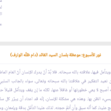
من
لد
ال
عد
نور الأسبوع: موعظة بلسان السيد القائد (دام ظلّه الوارف)
تأمل فيها، علاقته بالله سبحانه. فلا بُدّ أنْ يدرك الإنسان أنّ العام 
 نعيد التفكير في علاقتنا بالله سبحانه وتعالى، سواء بالجانب السلبي م
أصبح لا يعي خطورتها أو غافلاً عنها، لكنّه ما إن يقف ويتأمّل قليلاً ح
يسيء الظن بها. وهذه هي مشكلة الإنسان، إنّه قد اعتاد أن يبرّر كل س
علينا، كما أنّه سبق وأن أتمّ حجته. لذلك علينا التأمّل بدقة وبإمعان،