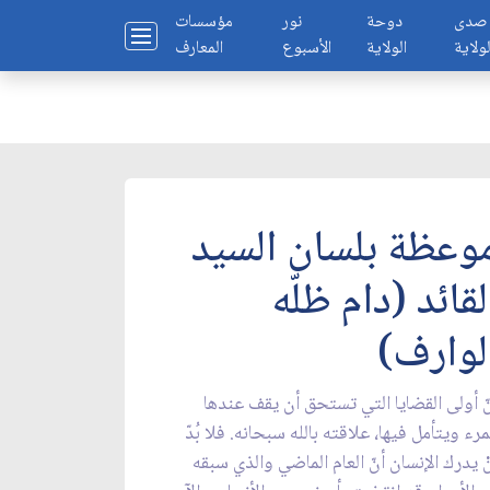
صدى
دوحة
نور
مؤسسات
لولاية
الولاية
الأسبوع
المعارف
وعظة بلسان السيد
لقائد (دام ظلّه
لوارف)
ّ أولى القضايا التي تستحق أن يقف عندها
مرء ويتأمل فيها، علاقته بالله سبحانه. فلا بُدّ
ْ يدرك الإنسان أنّ العام الماضي والذي سبقه