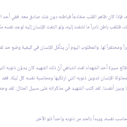
عه، فإذا كان ظاهر القلب مخادعاً فباطنه دون شك صادق معه. ففي أحد ا
، فللقب باطن نادراً ما نلتفت إليه، ولو التفت الإنسان إليه لوجد نفسه م
 ومحتقراً لها. والمطلوب اليوم أن يتأمّل الإنسان في كيفية وضع حد لفعل
أطالع سيرة أحد الشهداء لفت انتباهي أنّ ذلك الشهيد كان يدوّن ذنوبه ا
محاولة الإنسان تدوين ذنوبه التي ارتكبها ومحاسبة نفسه كل ليلة. فقد
ننا وبين أنفسنا. لقد كتب الشهيد في مذكراته على سبيل المثال: لقد وجد
حاسب نفسه، ويبدأ بالحد من ذنوبه واحداً تلو الآخر.