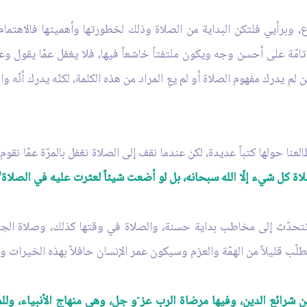
، وبرأيي فلتكن البداية من الصلاة وذلك لخطورتها وأهميتها فالاهتما
ة تامّة على أحسن وجه ويكون ملتفتاً خاشعاً فيها، فلا يغفل عمّا يقول وعم
 لم يدرك مفهوم الصلاة أو لم يعِ المراد من هذه الكلمة، لكنّه يدرك أنّه
نا حولها كتباً عديدة، لكن عندما نقف إلى الصلاة نغفل بالمرّة عمّا نقوم
ة كل شيء إلّا الله سبحانه، بل لو أضعت شيئاً لعثرت عليه في الصلاة"
ا نتحدّث إلى مخاطب بداية حسنة، والصلاة في وقتها كذلك، وصلاة الجم
طلّب قليلاً من الهمّة والعزم وسيكون عمر الإنسان حافلاً بهذه الخيرات وا
ن شرائع الدين، وفيها مرضاة الرب عز ّو جل، وهي منهاج الأنبياء، ولل