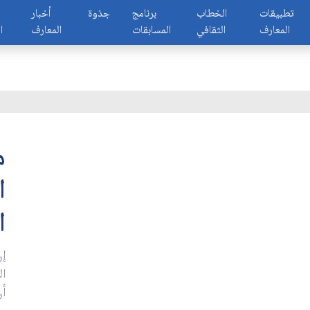
تطبيقات
الخطاب
برنامج
جذوة
أخبار
المعارف
الثقافي
المسابقات
المعارف
ا
م
ا
ا
إن
ال
أن