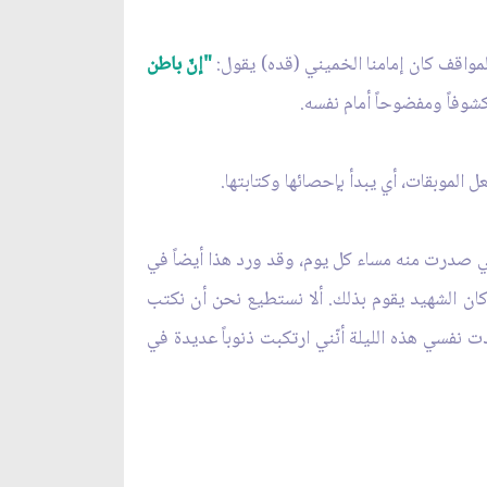
لمواقف كان إمامنا الخميني (قده) يقول:
"إنّ باطن
كشوفاً ومفضوحاً أمام نفسه.
 الموبقات، أي يبدأ بإحصائها وكتابتها.
لتي صدرت منه مساء كل يوم، وقد ورد هذا أيضاً في
 كان الشهيد يقوم بذلك. ألا نستطيع نحن أن نكتب
ت نفسي هذه الليلة أنّني ارتكبت ذنوباً عديدة في