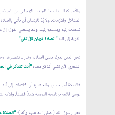
والأمر كذلك بالنسبة للجانب الإيجابي من الموضوع
المشاكل والأزمات. ولا بُدّ للإنسان أن يأتي بالصلا
نتحدّث إليه ويستمع إلينا. وقد يسعني القول: إنّ من
القربة إلى الله
"الصلاة قربان كلّ تقيّ"
.
نحن الذين ندرك معنى الصلاة، وندرك تفسيرها، وطالع
الشعري الآن لكني أتذكر معناه
"أنت تتذكر في الصلا
فالصلاة أمر حسن، والخشوع أي الالتفات إلى أنّن
يوسع قائمة برنامجه اليومية شيئاً فشيئاً. والأمر يت
فعن رسول الله ( صلى الله عليه وآله ):
"الصلاة م