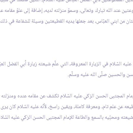
ين عند الله تبارك وتعالى، وسموّ منزلته لديه، إضافة إلى علوّ مقامه عند ف
طوعتان من ابني العبّاس، بعد جعلها يديه القطيعتين وسيلة للشفاعة في ذل
ليه السّلام في الزيارة المعروفة، التي علّم شيعته زيارة أبي الفضل العبّاس
سن والحسين صلّى الله عليه وسلّم.
لإمام المجتبى الحسن الزكي عليه السّلام تكشف عن مقامه عنده ومنزلته لدي
طيعه عن علم تام، ومعرفة كاملة، ويقين راسخ، لأنّه عليه السّلام كان يرى 
ته ومحبّيه بالسمع والطاعة للإمام المجتبى الحسن الزكي عليه السّلام، ث