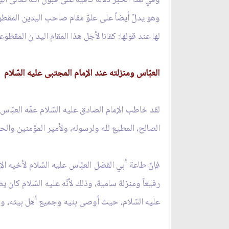
وهو يدلّ أيضاً على علوّ مقام صاحب اليدين المقطوعت
لها عند قولها: كفانا لأجل هذا المقام اليدان المق
العبّاس ومنزلته عند الإمام المجتبى عليه السّلام
لقد خاطب الإمام الصادق عليه السّلام عمّه العبّاس ع
الصالح، المطيع لله ولرسوله، ولأمير المؤمنين والح
فإنّ طاعة أبي الفضل العبّاس عليه السّلام لأخيه ا
رفيعاً ومنزلة سامية، وذلك لأنّه عليه السّلام كان ي
عليه السّلام، حيث أوصى بنيه وجميع أهل بيته، وشيع