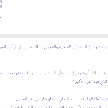
إل
ال
عدد
، بعث رسول الله صلّى الله عليه وآله بإذن من الله تعالى الإمامَ أمير الم
رها بما قاله أبوها رسول الله صلّى الله عليه وآله، ويطلب منها حضور مقام
لذي فيه الفزع الأكبر ؟.
نين، كفانا لأجل هذا المقام اليدان المقطوعتان من ابني العبّاس
دين المقطوعتين لأبي الفضل العبّاس عليه السّلام، اللّتين قطعتا في سبيل