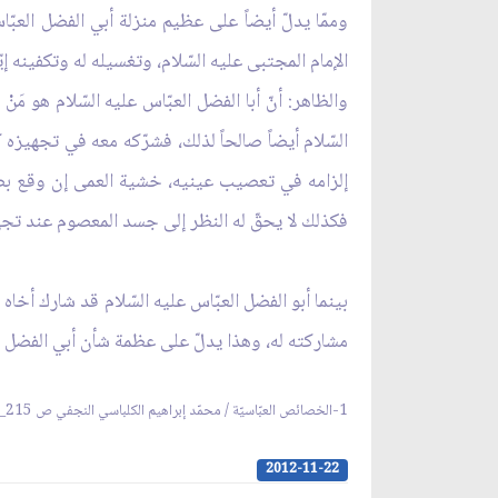
وممّا يدلّ أيضاً على عظيم منزلة أبي الفضل العبّا
الإمام المجتبى عليه السّلام، وتغسيله له وتكفينه إ
والظاهر: أنّ أبا الفضل العبّاس عليه السّلام هو مَ
السّلام أيضاً صالحاً لذلك، فشرّكه معه في تجهيزه 
إلزامه في تعصيب عينيه، خشية العمى إن وقع بصره
فكذلك لا يحقّ له النظر إلى جسد المعصوم عند تجهي
بينما أبو الفضل العبّاس عليه السّلام قد شارك أخاه
مشاركته له، وهذا يدلّ على عظمة شأن أبي الفضل ال
1-الخصائص العبّاسيّة / محمّد إبراهيم الكلباسي النجفي ص 215_218.
2012-11-22