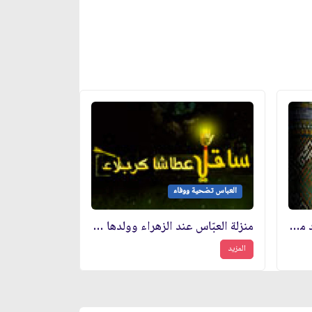
العباس تضحية ووفاء
العبّاس عليه السّلام ومقامه عند محبّيه وشيعته
منزلة العبّاس عند الزهراء وولدها الحسن عليهما السّلام
المزيد