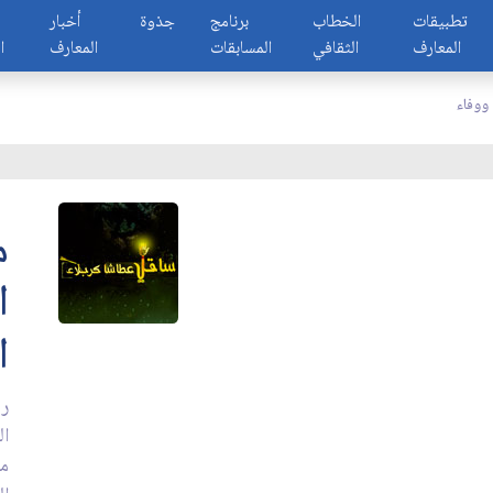
تطبيقات
الخطاب
برنامج
جذوة
أخبار
المعارف
الثقافي
المسابقات
المعارف
ا
ووفاء
م
ا
ا
رو
ال
من