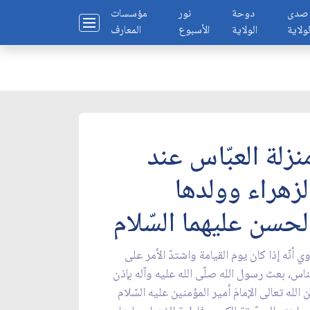
صدى
دوحة
نور
مؤسسات
لولاية
الولاية
الأسبوع
المعارف
نزلة العبّاس عند
لزهراء وولدها
لحسن عليهما السّلام
ي أنّه إذا كان يوم القيامة واشتدّ الأمر على
ناس، بعث رسول الله صلّى الله عليه وآله بإذن
 الله تعالى الإمامَ أمير المؤمنين عليه السّلام