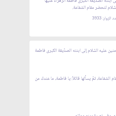
ى ابنته الصدّيقة الكبرى فاطمة الزهراء عليها
سّلام لتحضر مقام الشفاعة.
 الزوار: 3933
ؤمنين عليه السّلام إلى ابنته الصدّيقة الكبرى فاطمة
 الشفاعة، ثمّ يسألها قائلاً: يا فاطمة، ما عندك من
ه، وفي نصرة دينه ووليّه.