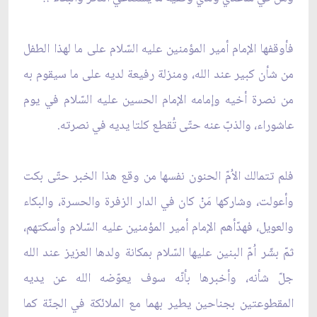
فأوقفها الإمام أمير المؤمنين عليه السّلام على ما لهذا الطفل
من شأن كبير عند الله، ومنزلة رفيعة لديه على ما سيقوم به
من نصرة أخيه وإمامه الإمام الحسين عليه السّلام في يوم
عاشوراء، والذبّ عنه حتّى تُقطع كلتا يديه في نصرته.
فلم تتمالك الاُمّ الحنون نفسها من وقع هذا الخبر حتّى بكت
وأعولت، وشاركها مَنْ كان في الدار الزفرة والحسرة، والبكاء
والعويل، فهدّأهم الإمام أمير المؤمنين عليه السّلام وأسكتهم،
ثمّ بشّر اُمّ البنين عليها السّلام بمكانة ولدها العزيز عند الله
جلّ شأنه، وأخبرها بأنّه سوف يعوّضه الله عن يديه
المقطوعتين بجناحين يطير بهما مع الملائكة في الجنّة كما