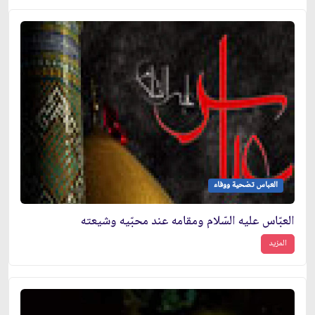
العباس تضحية ووفاء
العبّاس عليه السّلام ومقامه عند محبّيه وشيعته
المزيد