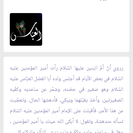
رروي أنّ اُمّ البنين عليها السّلام رأت أمير المؤمنين عليه
السّلام في بعض الأيام قد أجلس ولده أبا الفضل العبّاس عليه
السّلام وهو صغير في حضنه، وشمّر عن ساعديه وكفّيه
الصغيرتين، وأخذ يقبّلهما ويبكي، فأدهشها الحال، وتعجّبت
من هذا الأمر، فأقبلت على الإمام أمير المؤمنين عليه السّلام
تسأله مندهشة، وتقول: لا أبكى الله عينك يا أمير المؤمنين ،
وهل في ساعدَي ولدي وكفّيه ما يستدعي التأثر والبكاء ؟!