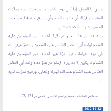
ولدي أبا الفضل، إذا كان يوم عاشوراء ، ودخلت الماء وملكت
المشرعة، فإيّاك أن تشرب الماء وأن تذوق منه قطرة وأخوك
الحسين عليه السّلام عطشان.
والشاهد من هذا الخبر هو قول الإمام أمير المؤمنين عليه
السّلام لولده أبي الفضل العبّاس عليه السّلام: وستقرّ عيني بك
في يوم القيامة ، فإنّ قرّة عين الإمام أمير المؤمنين عليه
السّلام لا يكون إلاّ بما يراه الإمام من علوّ مقام ولده أبي الفضل
العبّاس عليه السّلام عند الله تبارك وتعالى، ورفيع منزلته لديه
1
.
1-الخصائص العبّاسيّة / محمّد إبراهيم الكلباسي النجفي ص174_178.
2012-11-22