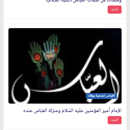
ومضات من صفات العبّاس (عليه السلام)
المزيد
العباس تضحية ووفاء
الإمام أمير المؤمنين عليه السّلام ومنزلة العبّاس عنده
المزيد