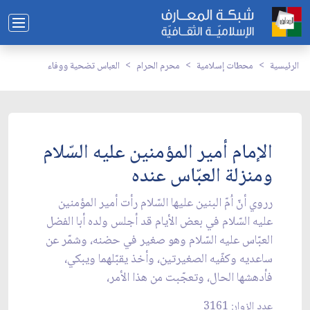
الرئيسية
محطات إسلامية
محرم الحرام
العباس تضحية ووفاء
الإمام أمير المؤمنين عليه السّلام
ومنزلة العبّاس عنده
رروي أنّ اُمّ البنين عليها السّلام رأت أمير المؤمنين
عليه السّلام في بعض الأيام قد أجلس ولده أبا الفضل
العبّاس عليه السّلام وهو صغير في حضنه، وشمّر عن
ساعديه وكفّيه الصغيرتين، وأخذ يقبّلهما ويبكي،
فأدهشها الحال، وتعجّبت من هذا الأمر،
عدد الزوار: 3161