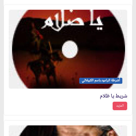
أشرطة الرادود باسم الكربلائي
شريط يا ظلام
المزيد