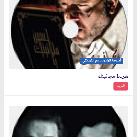
أشرطة الرادود باسم الكربلائي
شريط مجانينك
المزيد