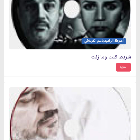
أشرطة الرادود باسم الكربلائي
شريط كنت وما زلت
المزيد