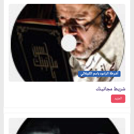
أشرطة الرادود باسم الكربلائي
شريط مجانينك
المزيد