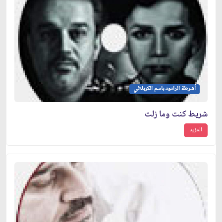
أشرطة الرادود باسم الكربلائي
شريط كنت وما زلت
المزيد