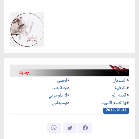
السلطان
امسى
أنارقية
جنة عـدن
قصة ألم
لا تلوموني
يا ختام الانبياء
يسجلني
2012-10-31