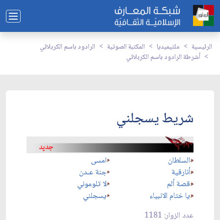
الرئيسية
ملتيميديا
المكتبة الصوتية
الرادود باسم الكربلائي
أشرطة الرادود باسم الكربلائي
شريط يسجلني
السلطان
امسى
أنارقية
جنة عـدن
قصة ألم
لا تلوموني
يا ختام الانبياء
يسجلني
عدد الزوار: 1181