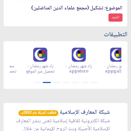
الموضوع: تشكيل (مجمع علماء الدين المناضلين)
المزيد
التطبيقات
زاد شهر رمضان -
زاد شهر رمضان -
زاد شهر رمضان -
م
appgallery
appstore
تحميل عبر الموقع
تح
شبكة المعارف الإسلامية
انطلقت الشبكة عام 2002م.
شبكة الكترونية ثقافية إسلامية تعنى بنشر المعارف
الإسلامية الأصيلة وبث الروح الإيمانية من خلال