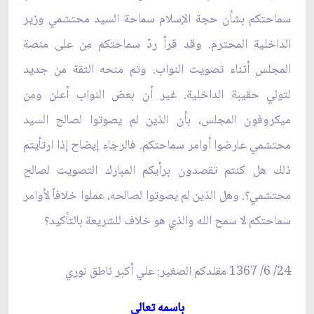
سماحتكم بشأن حجة الإسلام سماحة السيد محتشمي وزير
الداخلية المحترم. وقد قرأ ردّ سماحتكم من على منصة
المجلس أثناء تصويت النواب. وتم منحه الثقة من جديد
لتولي حقيبة الداخلية. غير أن بعض النواب أعلن ومن
ميكروفون المجلس، بأن الذين لم يصوتوا لصالح السيد
محتشمي عارضوا أوامر سماحتكم. فالرجاء إيضاح إذا ارتأيتم
ذلك هل كنتم تقصدون برأيكم المبارك التصويت لصالح
محتشمي؟. وهل الذين لم يصوتوا لصالحه، عملوا خلافاً لأوامر
سماحتكم لا سمح الله والذي هو خلاف للشريعة بالتأكيد؟
24/ 6/ 1367 مقلدكم الصغير: علي أكبر ناطق نوري‏
باسمه تعالى‏