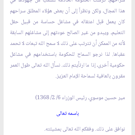
سراحهم، كرست الحكومة الخادمة للشعب من جهودها في
هذا المجال، ولكن ونظراً إلى أن بعض هؤلاء المطلق سراحهم
كان يعمل قبل اعتقاله في مشاغل حساسة من قبيل حقل
التعليم، ويبدو من غير الصالح عودتهم إلى مشاغلهم السابقة
لأنه من الممكن أن تترتب على ذلك لا سمح الله تبعات لا تحمد
عقباها. لذا نرجو السماح للحكومة باستخدامهم في مشاغل
حكومية أخرى، إذا ما ارتأيتم ذلك. نسأل الله تعالى طول العمر
مقرون بالعافية لسماحة الإمام العزيز.
مير حسين موسوي، رئيس الوزراء 6/ 2/ 1368)
باسمه تعالى‏
نوافق على ذلك. وفقكم الله تعالى بمشيئته.