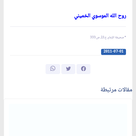
روح الله الموسوي الخميني‏
* صحيفة الإمام، ج21، ص:333
2011-07-01
مقالات مرتبطة