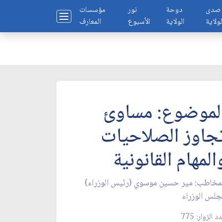
صدى
دوحة
نور
مؤسسات
لولاية
الولاية
الأسبوع
المعارف
لموضوع: مساوئ
جاوز الصلاحيات
المهام القانونية
مخاطب: مير حسين موسوي (رئيس الوزراء)
لس الوزراء
د الزوار: 775