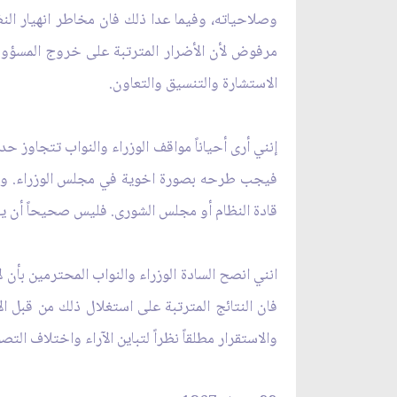
وصلاحياته، وفيما عدا ذلك فان مخاطر انهيار ال
مرفوض لأن الأضرار المترتبة على خروج المسؤول 
الاستشارة والتنسيق والتعاون.
إنني أرى أحياناً مواقف الوزراء والنواب تتجاوز 
فيجب طرحه بصورة اخوية في مجلس الوزراء. وإذا م
قادة النظام أو مجلس الشورى. فليس صحيحاً أن يتح
انني انصح السادة الوزراء والنواب المحترمين بأن ل
فان النتائج المترتبة على استغلال ذلك من قبل الا
والاستقرار مطلقاً نظراً لتباين الآراء واختلاف الت