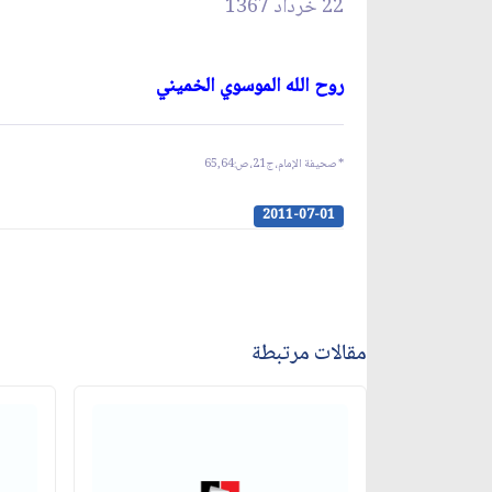
22 خرداد 1367
روح الله الموسوي الخميني‏
* صحيفة الإمام، ج21، ص:
65,64
2011-07-01
مقالات مرتبطة