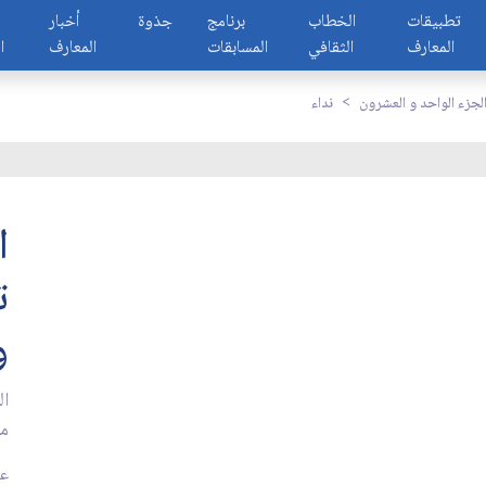
تطبيقات
الخطاب
برنامج
جذوة
أخبار
المعارف
الثقافي
المسابقات
المعارف
ا
لجزء الواحد و العشرون
نداء
ا
ت
و
ال
مج
عد