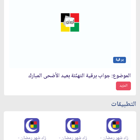
بر قية
الموضوع: جواب برقية التهنّئة بعيد الأضحى المبارك‏
المزيد
التطبيقات
زاد شهر رمضان -
زاد شهر رمضان -
زاد شهر رمضان -
م