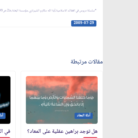
*سلسلة دروس في العقائد الاسلامية،آية الله مكارم الشيرازي ،مؤسسة البعثة،ط2.ص299-304
2009-07-29
مقالات مرتبطة
أدلة المعاد
أدل
هل توجد براهين عقلية على المعاد؟
في ال