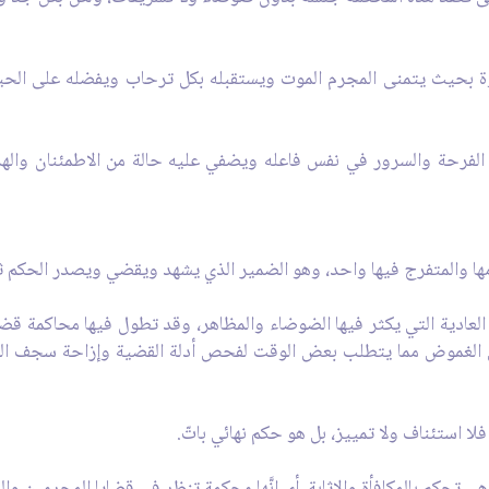
سوة بحيث يتمنى المجرم الموت ويستقبله بكل ترحاب ويفضله على الح
يع الفرحة والسرور في نفس فاعله ويضفي عليه حالة من الاطمئنان وا
العادية التي يكثر فيها الضوضاء والمظاهر، وقد تطول فيها محاكمة ق
بعض الغموض مما يتطلب بعض الوقت لفحص أدلة القضية وإزاحة سجف الغ