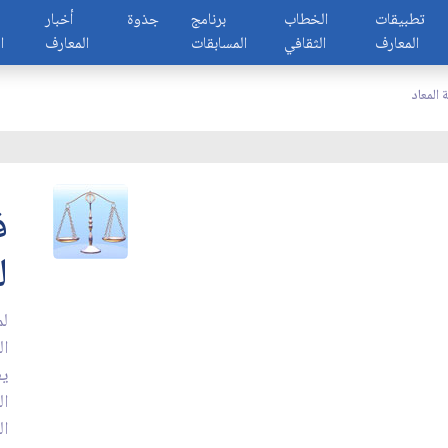
تطبيقات
الخطاب
برنامج
جذوة
أخبار
المعارف
الثقافي
المسابقات
المعارف
ا
ة المعاد
ف
ل
لم
ال
يع
ال
ال