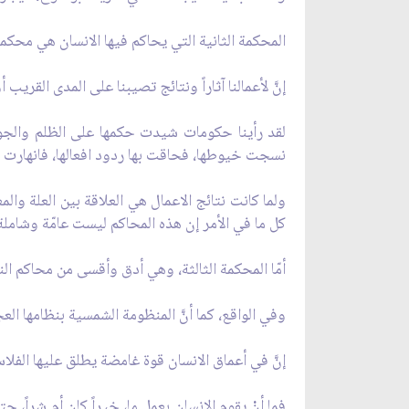
المحكمة الثانية التي يحاكم فيها الانسان هي محكمة
إنَّ لأعمالنا آثاراً ونتائج تصيبنا على المدى القريب 
لقد رأينا حكومات شيدت حكمها على الظلم والج
نسجت خيوطها، فحاقت بها ردود افعالها، فانهارت و
ولما كانت نتائج الاعمال هي العلاقة بين العلة وال
كل ما في الأمر إن هذه المحاكم ليست عامّة وشامل
أمّا المحكمة الثالثة، وهي أدق وأقسى من محاكم ال
وفي الواقع، كما أنَّ المنظومة الشمسية بنظامها ال
إنَّ في أعماق الانسان قوة غامضة يطلق عليها الفلا
فما أنْ يقوم الانسان بعمل ما، خيراً كان أم شراً