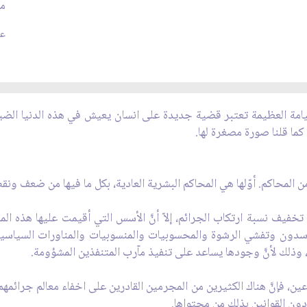
مص
عد
مة العظيمة تعتبر قضية جديدة على انسان يعيش في هذه الدنيا الضيقة ا
 كما قلنا صورة مصغرة لها.
من المحاكم. أوّلها هي المحاكم البشرية العادية، بكل ما فيها من ضعف ون
تخفيف نسبة ارتكاب الجرائم، إلاّ أنَّ الأسس التي أقيمت عليها هذه المح
اسدون وتفشي الرشوة والمحسوبيات والمنسوبيات والمناورات السياسية و
 وذلك لأنَّ وجودها يساعد على تنفيذ مآرب المتنفذين المشؤومة.
ين، فإنَّ هناك الكثيرين من المجرمين القادرين على اخفاء معالم جرائم
ن القوانين بذلك من محتواها.