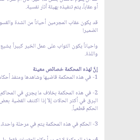
أو عقاباً، يتم تنفيذه بهيئة آثار نفسية.
قد يكون عقاب المجرمين أحياناً من الشدة والق
الضمير!
واحياناً يكون الثواب على عمل الخير كبيراً يش
واللذة.
إنَّ لهذه المحكمة خصائص معينة
1- في هذه المحكمة قاضيها وشاهدها ومنفذ أحكامها والمتفرج فيها واحد، وهو الضمير الذي يشهد ويقضي ويصدر الحكم ثم يشمر عن ساعد الجد وينفذ الحكم.
2- في هذه المحكمة بخلاف ما يجري في المحاكم 
البرق في أكثر الحالات إلاّ إذا اكتنف القضية 
الحكم قطعياً.
3- الحكم في هذه المحكمة يتم في مرحلة واحدة، فلا استئناف ولا تمييز، بل هو حكم نهائي باتّ.
4- هذه المحكمة لا تصدر أحكام العقوبات فقط، بل هي تحكم بالمكافأة والإثابة. أي إنَّها محكمة تنظر في قضايا المجرمين والمحسنين معاً، فتعاقب المسيء وتثيب المحسن.