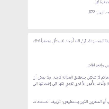
غرة لها.
د الزوار: 823
لمحدودة، فإنَّ الله أوجد لنا مثاًل مصغراً لتلك
قص وانحرافات.
اكم لا تتكفل بتحقيق العدالة كاملة، ولا يمكن أنْ
آلاف الأُمور الأخرى تؤدي كلها الى إضعافها الى
هم، أو الماهرين الذين يستطيعون تزييف المستندات