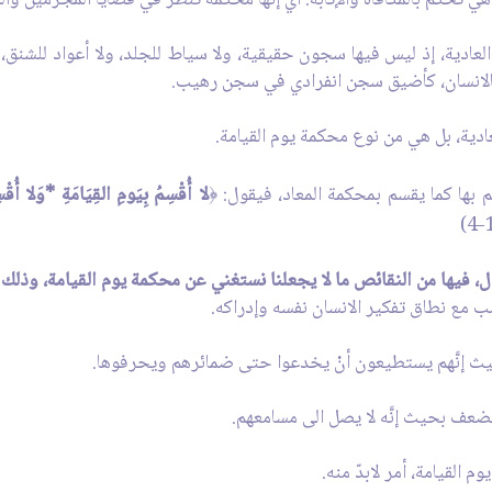
لعادية، إذ ليس فيها سجون حقيقية، ولا سياط للجلد، ولا أعواد للشنق، و
 بالانسان، كأضيق سجن انفرادي في سجن رهيب.
لعادية، بل هي من نوع محكمة يوم القيامة.
م بها كما يقسم بمحكمة المعاد، فيقول:
لا أُقْسِمُ بِيَومِ القِيَامَةِ *وَلا أُقْ
﴿
، فيها من النقائص ما لا يجعلنا نستغني عن محكمة يوم القيامة، وذلك
م القيامة، أمر لابدّ منه.