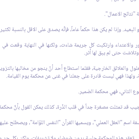
 "نتائج الاعمال".
أو البعيد. وإذا لم يكن هذا حكماً عاماً، فإنَّه يصدق على الاقل بالنسبة لكثير
ور والاعتداء وارتكبت كل جريمة شاءت، ولكنها في النهاية وقعت في
تلاشت حتى لم يبق لها أثر.
معلول والعلائق الخارجية، فقلما استطاع أحد أنْ ينجو من مخالبها بالتزوي
ة، ولهذا فهي ليست قادرة على جعلنا في غنى عن محكمة يوم القيامة.
نوع الثاني، فهي محكمة الضمير.
عجيب قد تمثلت مصغرة جداً في قلب الذّرة، كذلك يمكن القول بأنَّ محكمة
سفة اسم "العقل العملي"، ويسميها القرآن "النفس اللوّامة"، ويصطلح علي
، حتى تعقد هذه المحكمة جلسة بدون ضوضاء ولا تشريفات، ولكن بكل جد وو