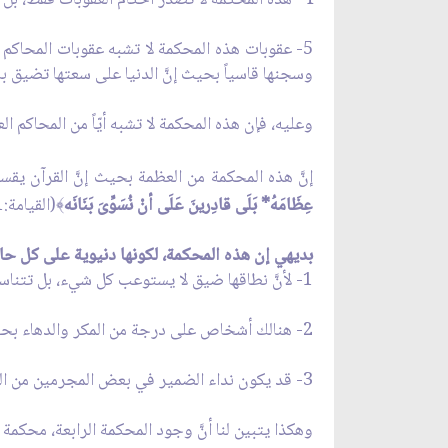
5- عقوبات هذه المحكمة لا تشبه عقوبات المحاكم ا
وسجنها قاسياً بحيث إنَّ الدنيا على سعتها تضيق
وعليه، فإن هذه المحكمة لا تشبه أيّاً من المحاكم ا
إنَّ هذه المحكمة من العظمة بحيث إنَّ القرآن يقس
عِظَامَهُ* بَلَى قادِرينَ عَلَى أنْ نُسَوِّىَ بَنَانَه
(القيامة:1-4)
﴾
بديهي إن هذه المحكمة، لكونها دنيوية على كل حال
1- لأنَّ نطاقها ضيق لا يستوعب كل شيء، بل تتناسب مع نطاق تفكير الانسان نفسه وإدراكه.
2- هنالك أشخاص على درجة من المكر والدهاء بحيث إنَّهم يستطيعون أنْ يخدعوا حتى ضمائرهم ويحرفوها.
3- قد يكون نداء الضمير في بعض المجرمين من الضعف بحيث إنَّه لا يصل الى مسامعهم.
وهكذا يتبين لنا أنَّ وجود المحكمة الرابعة، محكمة يو