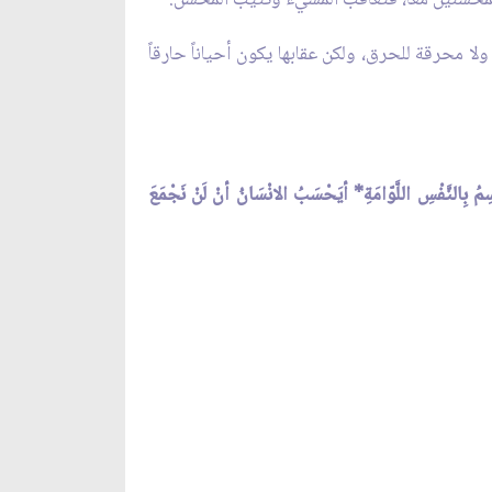
لا محرقة للحرق، ولكن عقابها يكون أحياناً حارقاً
سِمُ بِالنَّفْسِ اللَّوّامَةِ* أيَحْسَبُ الانْسَانُ أنْ لَنْ نَجْمَعَ