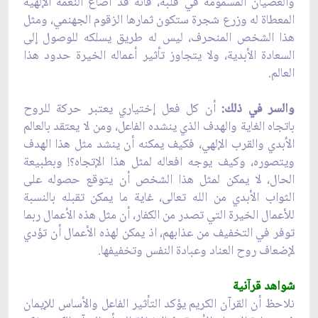
والعصيان المسمومة في قلبه، فانه قد أضاع النعمة الإلهية
المعطاة له وزرع شجرة ستكون ثمارها الزقوم الجهنمي، ومثل
هذا الشخص المنحرف، ليس له طريق يسلكه للوصول إلى
السعادة الأبدية، ولا يتجاوز تأثير أعماله الخيرة حدود هذا
العالم.
والسر في ذلك:
أن كل فعل إختياري يعتبر حركة للروح
باتجاه الغاية والهدف الذي ينشده الفاعل، ومن لا يعتقد بالعالم
الأبدي والقرب الإلهي، فكيف يمكنه أن ينشد مثل هذا الهدف
ويتصوره، وكيف يوجه افعاله لمثل هذا الإتجاه؟! وبطبيعة
الحال، لا يمكن لمثل هذا الشخص أن يتوقع حصوله على
الثواب الأبدي من الله تعالى، غاية ما يمكن تقبله بالنسبة
للأعمال الخيرة التي تصدر من الكفار، أن مثل هذه الأعمال ربما
توفر في التخفيف من عذابهم، اذ يمكن لهذه الأعمال أن تؤدي
لإضعاف روح العناد وعبادة النفس وتخفيفها.
شواهد قرآنية
نلاحظ أن القرآن الكريم يؤكد التأثير الفاعل والأساس للإيمان