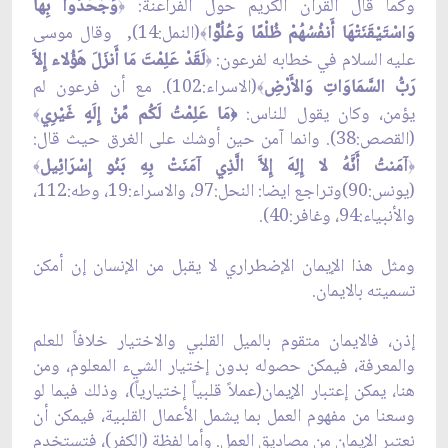
وكما قال القرآن الكريم حول الفراعنة:
وَجَحَدُوا بِهَا
﴿
وَاسْتَيْقَنَتْهَا أَنفُسُهُمْ ظُلْمًا وَعُلُوًّا
(النمل:14), وقال موسى
﴾
عليه السلام في خطابه لفرعون:
لَقَدْ عَلِمْتَ مَا أَنزَلَ هَؤُلاء إِلاَّ
﴿
رَبّ‏ُ السَّمَاوَاتِ وَالأَرْضِ
(الاسراء:102). مع أن فرعون لم
﴾
يؤمن، وكان يقول للناس:
مَا عَلِمْتُ لَكُم مِّنْ إِلَهٍ غَيْرِي
﴾
﴿
(القصص:38). وانما آمن حين أوشك على الغرق حيث قال:
آمَنتُ أَنَّهُ لا إِلِهَ إِلاَّ الَّذِي آمَنَتْ بِهِ بَنُو إِسْرَائِيل
﴾
﴿
(يونس:90)وتراجع ايضا: النحل:97، والاسراء:19، وطه:112،
والأنبياء:94، وغافر:40).
ومثل هذا الإيمان الإضطراري لا يقبل من الإنسان إن أمكن
تسميته بالايمان.
إذن، فالايمان متقوم بالميل القلبي والاختيار خلافاً للعلم
والمعرفة، فيمكن حصوله بدون إختيار الشي‏ء المعلوم، ومن
هنا، يمكن إعتبار الإيمان(عملاً قلبياً إختيارياً)، وذلك فيما لو
وسعنا من مفهوم العمل بما يشمل الأعمال القلبية، فيمكن أن
نعتبر الإيمان من مصاديق العمل. وأما لفظة (الكفر)، فتستخدم