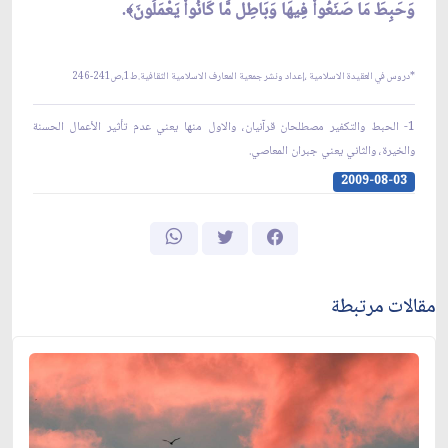
وَحَبِطَ مَا صَنَعُواْ فِيهَا وَبَاطِل مَّا كَانُواْ يَعْمَلُونَ
﴾.
*دروس في العقيدة الاسلامية ،إعداد ونشر جمعية المعارف الاسلامية الثقافية.ط1،ص241-246
1- الحبط والتكفير مصطلحان قرآنيان، والاول منها يعني عدم تأثير الأعمال الحسنة
والخيرة، والثاني يعني جبران المعاصي.
2009-08-03
مقالات مرتبطة