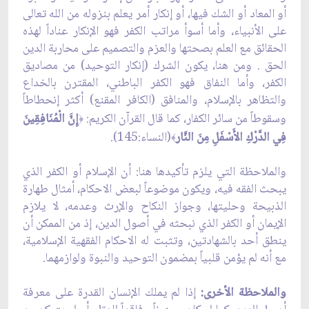
أو المعاد أو الشك فيها، أو إنكار أمر يعلم بنزوله من الله تعالى
على الأنبياء، وأما أسوأ مراتب الكفر فهو الإنكار عناداً لهذه
الحقائق مع العلم بصحتها والعزم والتصميم على محاربة الدين
الحق . ومن هنا، يكون الشرك (إنكار التوحيد) من مصاديق
الكفر، وأما النفاق فهو الكفر الباطني، المقترن بالخداع
والتظاهر بالإسلام، والمنافق (الكافر المقنع) أكثر إنحطاطاً
وسقوطاً من سائر الكفار، كما قال القرآن الكريم:
إِنّ‏َ الْمُنَافِقِينَ
﴿
فِي الدَّرْكِ الأَسْفَلِ مِنَ النَّار
(النساء:145).
﴾
والملاحظة التي يلزم تأكيدها هنا: أن الإسلام أو الكفر الذي
يبحث الفقه فيه، ويكون موضوعاً لبعض الاحكام، أمثال طهارة
الذبيحة وحليتها، وجواز النكاح والإرث وعدمه، لا يلازم
الإيمان أو الكفر الذي نبحثه في أصول الدين، إذ من الممكن أن
ينطق أحد بالشهادتين، وتثبت له الاحكام الفقهية الإسلامية،
مع أنه لم يؤمن قلبياً بمضمون التوحيد والنبوة ولوازمهما.
والملاحظة الأخرى:
إذا لم يملك الإنسان القدرة على معرفة