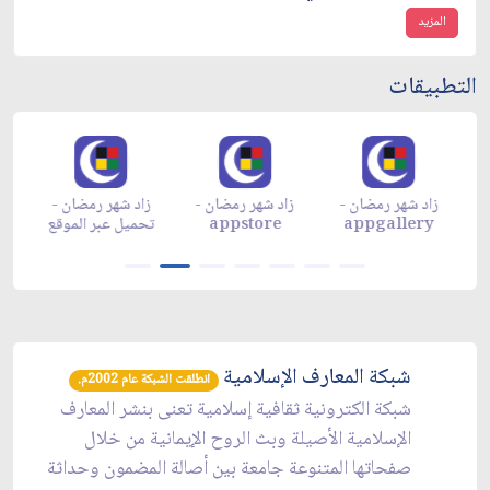
المزيد
التطبيقات
زاد شهر رمضان -
زاد شهر رمضان -
زاد شهر رمضان -
م
appgallery
appstore
تحميل عبر الموقع
تح
شبكة المعارف الإسلامية
انطلقت الشبكة عام 2002م.
شبكة الكترونية ثقافية إسلامية تعنى بنشر المعارف
الإسلامية الأصيلة وبث الروح الإيمانية من خلال
صفحاتها المتنوعة جامعة بين أصالة المضمون وحداثة