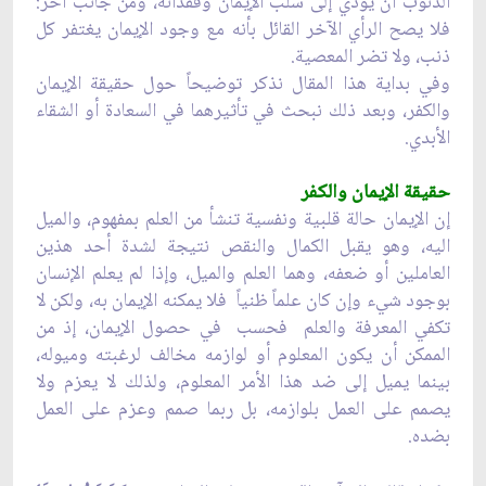
الذنوب أن يؤدي إلى سلب الإيمان وفقدانه، ومن جانب آخر:
فلا يصح الرأي الآخر القائل بأنه مع وجود الإيمان يغتفر كل
ذنب، ولا تضر المعصية.
وفي بداية هذا المقال نذكر توضيحاً حول حقيقة الإيمان
والكفر، وبعد ذلك نبحث في تأثيرهما في السعادة أو الشقاء
الأبدي.
حقيقة الإيمان والكفر
إن الإيمان حالة قلبية ونفسية تنشأ من العلم بمفهوم، والميل
اليه، وهو يقبل الكمال والنقص نتيجة لشدة أحد هذين
العاملين أو ضعفه، وهما العلم والميل، وإذا لم يعلم الإنسان
بوجود شي‏ء وإن كان علماً ظنياً فلا يمكنه الإيمان به، ولكن لا
تكفي المعرفة والعلم فحسب في حصول الإيمان، إذ من
الممكن أن يكون المعلوم أو لوازمه مخالف لرغبته وميوله،
بينما يميل إلى ضد هذا الأمر المعلوم، ولذلك لا يعزم ولا
يصمم على العمل بلوازمه، بل ربما صمم وعزم على العمل
بضده.