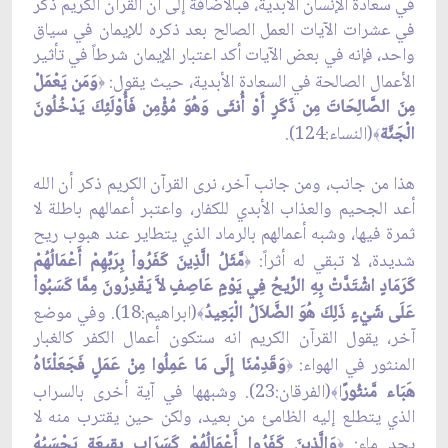
في سعادة الإنسان الأبدية، فبالاضافة إلى أن القرآن الكريم ذكر
في عشرات الآيات العمل الصالح بعد ذكره للإيمان في سياق
واحد، فإنه في بعض الآيات أكد اعتبار الإيمان شرطاً في تأثير
الأعمال الصالحة في السعادة الأبدية، حيث يقول:
وَمَن يَعْمَلْ
﴿
مِنَ الصَّالِحَاتَ مِن ذَكَرٍ أَوْ أُنثَى وَهُوَ مُؤْمِن فَأُوْلَئِكَ يَدْخُلُونَ
الْجَنَّة
(النساء:124).
﴾
هذا من جانب، ومن جانب آخر، نرى القرآن الكريم ذكر أن الله
أعد الجحيم والعذاب الأبدي للكفار، واعتبر أعمالهم باطلة لا
ثمرة فيها، وشبه أعمالهم بالرماد الذي يتطاير عند هبوب ريح
شديدة، لا تبقي له أثراً:
مَّثَلُ الَّذِينَ كَفَرُواْ بِرَبِّهِمْ أَعْمَالُهُمْ
﴿
كَرَمَادٍ اشْتَدَّتْ بِهِ الرِّيحُ فِي يَوْمٍ عَاصِفٍ لاَّ يَقْدِرُونَ مِمَّا كَسَبُواْ
عَلَى شَيْ‏ءٍ ذَلِكَ هُوَ الضَّلاَلُ الْبَعِيدُ
(ابراهيم:18). وفي موضع
﴾
آخر، يقول القرآن الكريم انه ستكون أعمال الكفر كالغبار
المنثور في الهواء:
وَقَدِمْنَا إِلَى مَا عَمِلُوا مِنْ عَمَلٍ فَجَعَلْنَاهُ
﴿
هَبَاء مَّنثُورً
ا
(الفرقان:23). وشبهها في آية أخرى بالسراب
﴾
الذي يتطلع إليه الظامئ من بعيد، ولكن حين يقترب منه لا
يجد ماء:
وَالَّذِينَ كَفَرُوا أَعْمَالُهُمْ كَسَرَابٍ بِقِيعَةٍ يَحْسَبُهُ
﴿