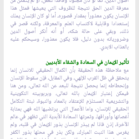
أصول الدين، كما لو كان مجنوناً وفاقداً للعقل، أو لم يتمكن من
معرفة الدين الحق نتيجة للظروف التي يعيشها فمثل هذا
الإنسان يكون معذوراً بمقدار قصوره، أما لو كان الإنسان يملك
إستعدادا وقابلية لاكتساب العلم والمعرفة، ولكنه قصر في
ذلك، وبقي على حالة شكه، أو أنه أنكر أصول الدين
وضرورياته بدون دليل، فلا يكون معذورا، وسيحكم عليه
بالعذاب الابدي.
تأثير الإيمان في السعادة والشقاء الأبديين‏
مع ملاحظة هذه الحقيقة بأن الكمال الحقيقي للانسان إنما
يتحقق في ظل القرب الإلهي، وفي المقابل، فإن سقوط الإنسان
وإنحطاطه إنما يحصل نتيجة للبعد عن الله تعالى، ومن هنا
فيمكن إعتبار الإيمان بالله تعالى، وبربوبيته التكوينية
والتشريعية المستلزم للإعتقاد بالمعاد والنبوة، نبتة التكامل
الحقيقي للإنسان، واما الأعمال التي يرتضيها الله فهي بمثابة
أغصانها وأوراقها، وثمرتها السعادة الأبدية التي تظهر في عالم
الآخرة، إذن فاذا لم يبذر الإنسان بذور الإيمان في قلبه، ولم
يغرس هذا النبت المبارك، ولكن بذر في محلها بذور الكفر