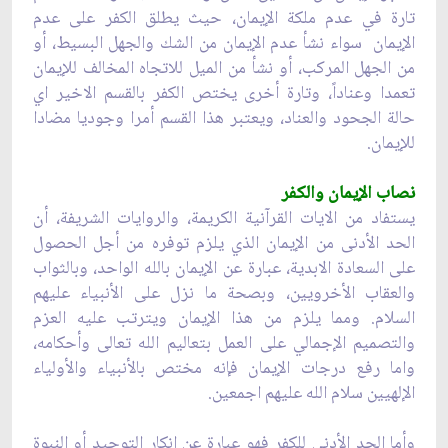
تارة في عدم ملكة الإيمان، حيث يطلق الكفر على عدم
الإيمان سواء نشأ عدم الإيمان من الشك والجهل البسيط، أو
من الجهل المركب، أو نشأ من الميل للاتجاه المخالف للإيمان
تعمدا وعناداً، وتارة أخرى يختص الكفر بالقسم الاخير اي
حالة الجحود والعناد، ويعتبر هذا القسم أمرا وجوديا مضادا
للإيمان.
نصاب الإيمان والكفر
يستفاد من الايات القرآنية الكريمة، والروايات الشريفة، أن
الحد الأدنى من الإيمان الذي يلزم توفره من أجل الحصول
على السعادة الابدية، عبارة عن الإيمان بالله الواحد، وبالثواب
والعقاب الأخرويين، وبصحة ما نزل على الأنبياء عليهم
السلام. ومما يلزم من هذا الإيمان ويترتب عليه العزم
والتصميم الإجمالي على العمل بتعاليم الله تعالى وأحكامه،
واما رفع درجات الإيمان فإنه مختص بالأنبياء والأولياء
الإلهيين سلام الله عليهم اجمعين.
وأما الحد الأدنى للكفر فهو عبارة عن إنكار التوحيد أو النبوة