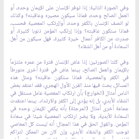
وفي الصورة الثانية: إذا توفر الإنسان على الإيمان وحده، أو
العمل الصالح وحده، فماذا سيكون مصيره وعاقبته؟ وكذلك
لو اتصف الإنسان بالكفر وحده، أواإرتكب المعصية فحسب،
فماذا ستكون عاقبته؟ وإذا إرتكب المؤمن ذنوبا كثيرة، أو
صدرت من الكافر أعمال خيرة كثيرة، فهل سيكون من أهل
السعادة أو من أهل الشقاء؟
وفي كلتا الصورتين: إذا عاش الإنسان فترة من عمره ملتزماً
بالإيمان والعمل الصالح، بينما عاش في فترة أخرى متورطاً
في الكفر والمعصية، فماذا ستكون عاقبته؟ ومثل هذه
المسائل، بحث فيها منذ القرن الأول الهجري، فقد اعتقد بعض
الناس أمثال (الخوارج) بأن ارتكاب المعصية عامل مستقل في
الشقاء الأبدي، بل إنه يؤدي إلى الكفر والارتداد. بينما اعتقدت
جماعة أخرى أمثال (المرجئة) بأنه يكفي الإيمان وحده في
السعادة الأبدية، ولا يضر ارتكاب المعصية شيئا في سعادة
المؤمن. والقول الحق في هذا المجال: أنه ليست كل المعاصي
توجب الكفر والشقاء الأبدي، وإن كان من الممكن لتراكم