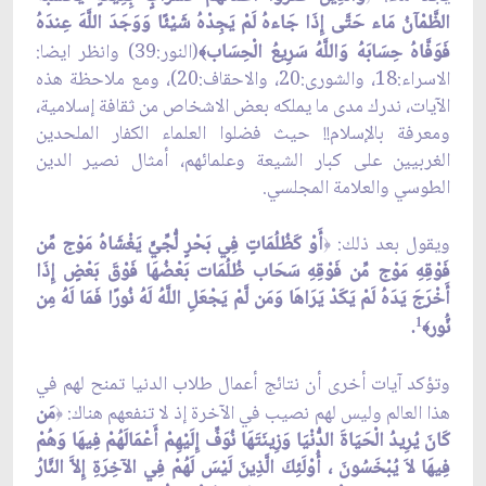
الظَّمْآنُ مَاء حَتَّى إِذَا جَاءهُ لَمْ يَجِدْهُ شَيْئًا وَوَجَدَ اللَّهَ عِندَهُ
فَوَفَّاهُ حِسَابَهُ وَاللَّهُ سَرِيعُ الْحِسَاب
(النور:39) وانظر ايضا:
﴾
الاسراء:18، والشورى:20، والاحقاف:20)، ومع ملاحظة هذه
الآيات، ندرك مدى ما يملكه بعض الاشخاص من ثقافة إسلامية،
ومعرفة بالإسلام!! حيث فضلوا العلماء الكفار الملحدين
الغربيين على كبار الشيعة وعلمائهم، أمثال نصير الدين
الطوسي والعلامة المجلسي.
ويقول بعد ذلك:
أَوْ كَظُلُمَاتٍ فِي بَحْرٍ لُّجِّيّ‏ٍ يَغْشَاهُ مَوْج مِّن
﴿
فَوْقِهِ مَوْج مِّن فَوْقِهِ سَحَاب ظُلُمَات بَعْضُهَا فَوْقَ بَعْضٍ إِذَا
أَخْرَجَ يَدَهُ لَمْ يَكَدْ يَرَاهَا وَمَن لَّمْ يَجْعَلِ اللَّهُ لَهُ نُورًا فَمَا لَهُ مِن
نُّور
1
.
﴾
وتؤكد آيات أخرى أن نتائج أعمال طلاب الدنيا تمنح لهم في
هذا العالم وليس لهم نصيب في الآخرة إذ لا تنفعهم هناك:
مَن
﴿
كَانَ يُرِيدُ الْحَيَاةَ الدُّنْيَا وَزِينَتَهَا نُوَفّ‏ِ إِلَيْهِمْ أَعْمَالَهُمْ فِيهَا وَهُمْ
فِيهَا لاَ يُبْخَسُونَ ، أُوْلَئِكَ الَّذِينَ لَيْسَ لَهُمْ فِي الآخِرَةِ إِلاَّ النَّارُ