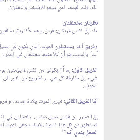
الله، ذلك الهدف الذي يدعو للافتخار والاعتزاز.
نظرتان مختلفتان
قلنا إنَّ النّاس فريقان: فريق، وهم الأكثرية، يخافو
وفريق آخر يستقبلون الموت، الذي يكون في سبيل هد
أبداً. والسبب هو أنَّ كلاً منهما يختلفان في النظرة.
الفريق الاوّل:
إمّا أنَّ يكونوا من الذين لا يؤمنون 
شيء. إنَّ مفارقة كل شيء والخروج من النور الى 
الخوف.
أمّا الفريق الثّاني:
فيرى الموت ولادة جديدة وخروجاً
إنَّ التحرر من قفص ضيق صغير، والتحليق في السّ
قد تطهر من كل هذا التلوث، لاشك يجعل الموت أمراً م
1
الطفل بثدي أُمّه
"
.