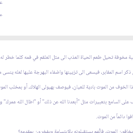
عل
عدد
عبة مخوفة تحيل طعم الحياة العذب الى مثل العلقم في فمه كلما خطر له 
ر اسم المقابر، فيسعى الى تزيينها واضفاء البهرجة عليها لعله ينسى ما
 الخوف من الموت بادية للعيان، فيوصف بهيولى الهلاك، أو بمخلب الموت
على السامع بتعبيرات مثل "أبعدنا الله عن ذلك" أو "اطال الله عمرك" و
فوا دائماً من الموت.
 يخافون الموت، فإنَّهم يستقبلونه بالابتسامة ويفخرون بمقدمه؟