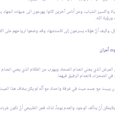
حياة واكسير الشباب، وعن أناس آخرين كانوا يهرعون الى جبهات الجها
 ورؤية الله.
طل، وكيف أنَّ هؤلاء يسرعون إلى الاستشهاد وقد وضعوا ارواحهم على اكف
وت أمران
 المرض الذي يعني انعدام الصحة، ويهرب من الظلام الذي يعني انعدام ال
اد في الصحراء، لانعدام الرفيق فيهما.
ان يبيت مع جسد ميت في غرفة واحدة، مع أنَّه لم يكن يخاف هذا الميت
لايمكن أنْ يتآلف الوجود والعدم يوماً، لذلك فمن الطبيعي أنْ نكون غربا