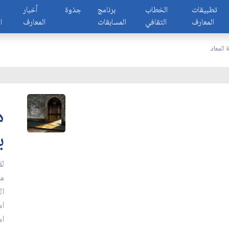
تطبيقات
الخطاب
برنامج
جذوة
أخبار
المعارف
الثقافي
المسابقات
المعارف
ا
ة المعاد
ه
ب
لق
مر
ال
اس
اس