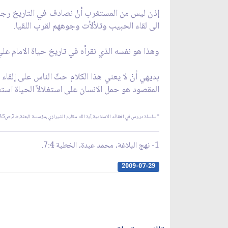
إذن ليس من المستغرب أنْ نصادف في التاريخ رجال
الى لقاء الحبيب وتلألأت وجوههم لقرب اللقيا.
وهذا هو نفسه الذي نقرأه في تاريخ حياة الامام علي
بديهي أنْ لا يعني هذا الكلام حثّ الناس على إلقاء
المقصود هو حمل الانسان على استغلالاً الحياة استغل
*سلسلة دروس في العقائد الاسلامية،آية الله مكارم الشيرازي ،مؤسسة البعثة،ط2.ص285-290.
1- نهج البلاغة، محمد عبدة، الخطبة 7:4.
2009-07-29