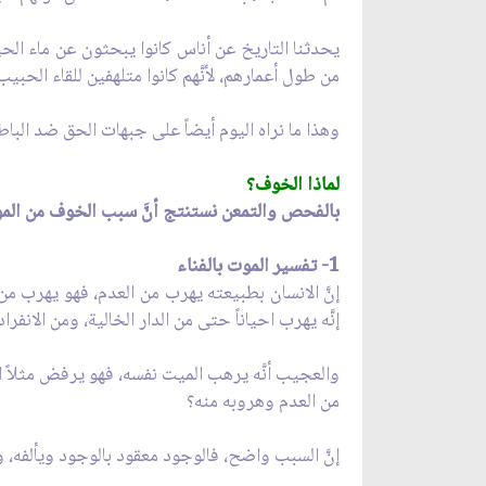
يحدثنا التاريخ عن أناس كانوا يبحثون عن ماء ال
من طول أعمارهم، لأنَّهم كانوا متلهفين للقاء الحبيب
وهذا ما نراه اليوم أيضاً على جبهات الحق ضد البا
لماذا الخوف؟
بالفحص والتمعن نستنتج أنَّ سبب الخوف من الم
1- تفسير الموت بالفناء
إنَّ الانسان بطبيعته يهرب من العدم، فهو يهرب من
إنَّه يهرب احياناً حتى من الدار الخالية، ومن الانفر
والعجيب أنَّه يرهب الميت نفسه، فهو يرفض مثلاً 
من العدم وهروبه منه؟
إنَّ السبب واضح، فالوجود معقود بالوجود ويألفه، و