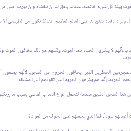
 بالموت يبلغ كل شيء خاتمته، عندئذ يحق لنا أنْ نخشاه وأنْ نهرب حتى من
دة، ونراه نافذة تفتح لنا على العالم العظيم، عندئذ يكون من الطبيعي ألاّ 
لعدم، لأنَّهم لا ينكرون الحياة بعد الموت، ولكنهم مع ذلك يخافون الموت و
لموت.
شبه بالمجرمين الخطرين الذين يخافون الخروج من السّجن، لأنَّهم يعلمو
ههم الحرية، إنَّما هم يكرهون الحرية التي تقودهم الى المشنقة.
ن هذا السجن الضيق مقدمة لتحمل أنواع العذاب القاسي بسبب ما إرتك
ات أعمالهم سوداً، فما الذي يحملهم على الخوف من الموت؟
يرغبون فيها، لكي يستثمروها في سبيل حياتهم الجديدة بعد الموت، ويعدو