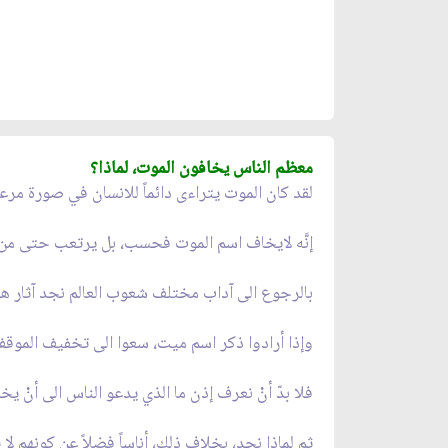
معظم الناس يخافون الموت، لماذا؟
لقد كان الموت يتراءى دائماً للانسان في صورة مر
إنَّه لايخاف اسم الموت فحسب، بل يرتعب حتى من ذك
بالرجوع الى آداب مختلف شعوب العالم نجد آثار هذا
وإذا أرادوا ذكر اسم ميت، سعوا الى تخفيف الموقف 
فلا بدّ أنْ نعرف إذن ما الذي يدعو الناس الى أنْ يخا
ثم لماذا نجد، بخلاف ذلك، أناساً فضلاً عن كونهم لا