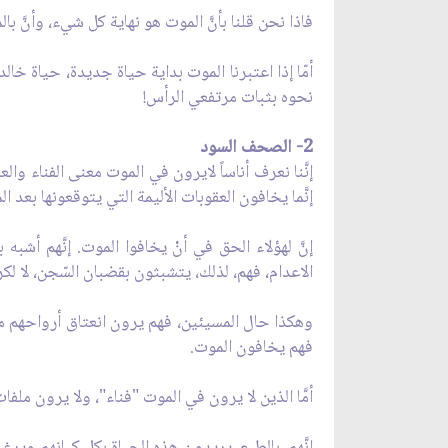
فاذا نحن قلنا بأنَّ الموت هو نهاية كل شيء، وأنَّ
أمّا إذا اعتبرنا الموت بداية حياة جديدة، حياة خال
نحوه بثبات مرتفعي الرأس!
2- الصحف السود
إنَّنا نعرف أناساً لايرون في الموت معنى الفناء وا
إنَّما يخافون العقوبات الأليمة التي يتوقعونها بعد ا
إنَّ لهؤلاء الحق في أنْ يخافوا الموت. إنَّهم أ
الاعدام، فهم، لذلك، يتشبثون بقضبان السّجن، لا لكر
وهكذا حال المسيئين، فهم يرون انعتاق أرواحهم م
فهم يخافون الموت.
أمَّا الذين لا يرون في الموت "فناء"، ولا يرون ملف
إنَّهم، بالطبع، يريدون هذه الحياة بكل كيانهم و