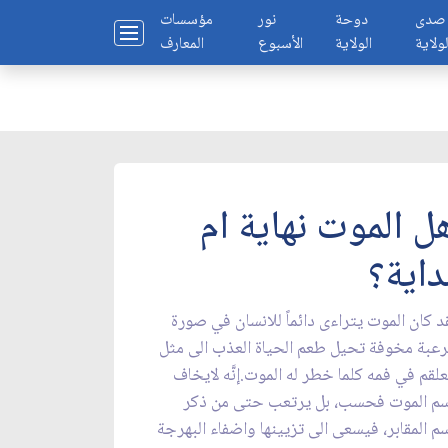
صدى
دوحة
نور
مؤسسات
لولاية
الولاية
الأسبوع
المعارف
ل الموت نهاية ام
داية؟
د كان الموت يتراءى دائماً للانسان في صورة
عبة مخوفة تحيل طعم الحياة العذب الى مثل
علقم في فمه كلما خطر له الموت.إنَّه لايخاف
م الموت فحسب، بل يرتعب حتى من ذكر
م المقابر، فيسعى الى تزيينها واضفاء البهرجة