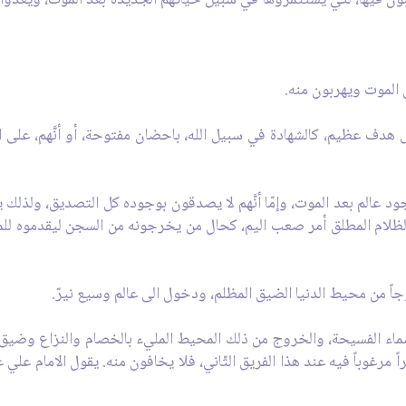
ن الموت ويهربون منه.
ف عظيم، كالشهادة في سبيل الله، باحضان مفتوحة، أو أنَّهم، على الأقل
بوجود عالم بعد الموت، وإمّا أنَّهم لا يصدقون بوجوده كل التصديق، ولذل
الظلام المطلق أمر صعب اليم، كحال من يخرجونه من السجن ليقدموه للم
 من محيط الدنيا الضيق المظلم، ودخول الى عالم وسيع نيرّ.
ماء الفسيحة، والخروج من ذلك المحيط المليء بالخصام والنزاع وضيق 
رغوباً فيه عند هذا الفريق الثّاني، فلا يخافون منه. يقول الامام علي عل