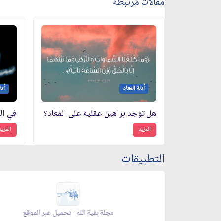
مقالات مرتبطة
أدلة المعاد
أدل
هل توجد براهين عقلية على المعاد؟
في ال
المزيد
المزيد
التطبيقات
زاد شهر رمضان - appstore
ز