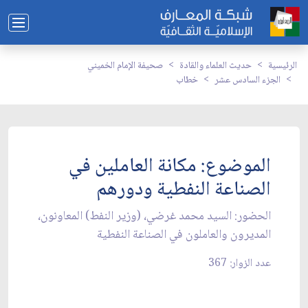
الرئيسية
حديث العلماء والقادة
صحيفة الإمام الخميني
الجزء السادس عشر
خطاب
الموضوع: مكانة العاملين في
الصناعة النفطية ودورهم‏
الحضور: السيد محمد غرضي، (وزير النفط) المعاونون،
المديرون والعاملون في الصناعة النفطية
عدد الزوار: 367