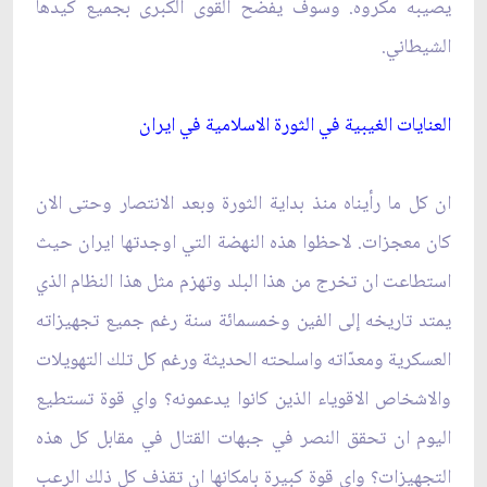
يصيبه مكروه. وسوف يفضح القوى الكبرى بجميع كيدها
الشيطاني.
العنايات الغيبية في الثورة الاسلامية في ايران‏
ان كل ما رأيناه منذ بداية الثورة وبعد الانتصار وحتى الان
كان معجزات. لاحظوا هذه النهضة التي اوجدتها ايران حيث
استطاعت ان تخرج من هذا البلد وتهزم مثل هذا النظام الذي
يمتد تاريخه إلى الفين وخمسمائة سنة رغم جميع تجهيزاته
العسكرية ومعدّاته واسلحته الحديثة ورغم كل تلك التهويلات
والاشخاص الاقوياء الذين كانوا يدعمونه؟ واي قوة تستطيع
اليوم ان تحقق النصر في جبهات القتال في مقابل كل هذه
التجهيزات؟ واي قوة كبيرة بامكانها ان تقذف كل ذلك الرعب