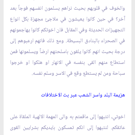
والخوف في قلوبهم بحيث نراهم يسلمون انفسهم فوجاً بعد
آخر؟ في حين كانوا يعيشون في ملاجئ مجهزة بكل انواع
التجهيزات الحديثة وفي المقابل فان اخوتكم كانوا يهاجمونهم
في الصحراء بالبنادق البسيطة. ومع ذلك فانهم ارعبوهم إلى
درجة بحيث انهم كانوا يلقون باسلحتهم ارضاً ويسلمونها فمن
استطاع منهم القى بنفسه في الانهار او هلكوا او خرجوا
سباحة ومن لم يستطع وقع في الاسر وسلم نفسه.
هزيمة البلد واسر الشعب عبر بث الاختلافات‏
اخوتي، انتبهوا إلى ماقمتم به والى المهمة الالهية الملقاة على
عاتقكم. لنتبهوا إلى انكم تمسكون بايديكم بشرايين القوى