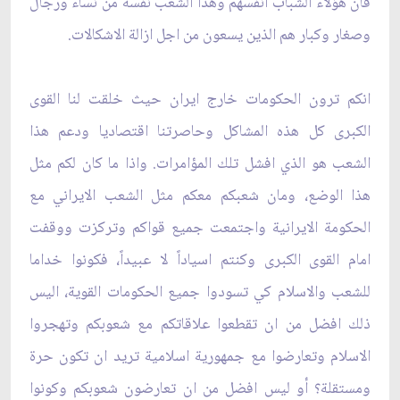
فان هؤلاء الشباب انفسهم وهذا الشعب نفسه من نساء ورجال
وصغار وكبار هم الذين يسعون من اجل ازالة الاشكالات.
انكم ترون الحكومات خارج ايران حيث خلقت لنا القوى
الكبرى كل هذه المشاكل وحاصرتنا اقتصاديا ودعم هذا
الشعب هو الذي افشل تلك المؤامرات. واذا ما كان لكم مثل‏
هذا الوضع، ومان شعبكم معكم مثل الشعب الايراني مع
الحكومة الايرانية واجتمعت جميع قواكم وتركزت ووقفت
امام القوى الكبرى وكنتم اسياداً لا عبيداً، فكونوا خداما
للشعب والاسلام كي تسودوا جميع الحكومات القوية، اليس
ذلك افضل من ان تقطعوا علاقاتكم مع شعوبكم وتهجروا
الاسلام وتعارضوا مع جمهورية اسلامية تريد ان تكون حرة
ومستقلة؟ أو ليس افضل من ان تعارضون شعوبكم وكونوا