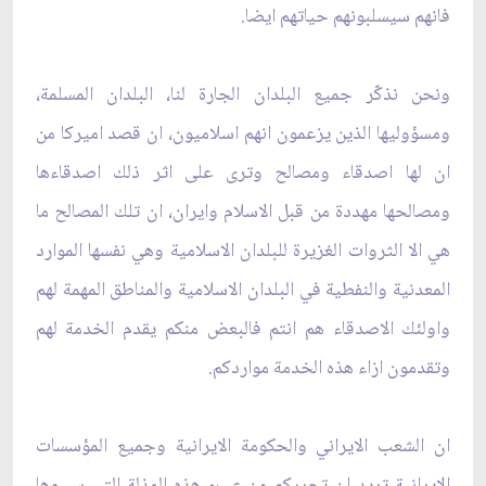
فانهم سيسلبونهم حياتهم ايضا.
ونحن نذكّر جميع البلدان الجارة لنا، البلدان المسلمة،
ومسؤوليها الذين يزعمون انهم اسلاميون، ان قصد اميركا من
ان لها اصدقاء ومصالح وترى على اثر ذلك اصدقاءها
ومصالحها مهددة من قبل الاسلام وايران، ان تلك المصالح ما
هي الا الثروات الغزيرة للبلدان الاسلامية وهي نفسها الموارد
المعدنية والنفطية في البلدان الاسلامية والمناطق المهمة لهم
واولئك الاصدقاء هم انتم فالبعض منكم يقدم الخدمة لهم
وتقدمون ازاء هذه الخدمة مواردكم.
ان الشعب الايراني والحكومة الايرانية وجميع المؤسسات
الايرانية تريد ان تحرركم من عب‏ء هذه المذلة التي سببوها