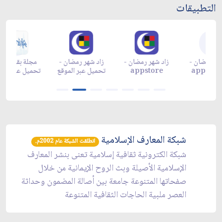
التطبيقات
زاد شهر رمضان -
زاد شهر رمضان -
زاد شهر رمضان -
م
appgallery
appstore
تحميل عبر الموقع
تح
شبكة المعارف الإسلامية
انطلقت الشبكة عام 2002م.
شبكة الكترونية ثقافية إسلامية تعنى بنشر المعارف
الإسلامية الأصيلة وبث الروح الإيمانية من خلال
صفحاتها المتنوعة جامعة بين أصالة المضمون وحداثة
العصر ملبية الحاجات الثقافية المتنوعة