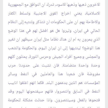
الاخرون ذهبها وذهبها الاسود، تدرك ان التوافق مع الجمهورية
الاسلامية، يعني اخراج القوى الاجنبية وتسلط الكفار
والاطاحة بهم. ان على الحكومات ان تتذكر وتنتبه إلى النظام
الحالي في ايران، وليروا هل هو افضل لهم في هذا الوضع
الذي يمرون به ام ان هناك نظاما مثل ايران سيظهر ان تغير
هذا الوضع؟ لينتبهوا إلى ان ايران اليوم، والحكومة والشعب
والمجلس وجميع افراد الجيش وحرس الثورة، يمثلون كلهم
وحدة واحدة متضامنة. فان نشبت على حدودنا حرب
مفروضة فان شعبنا هذا والعاملين في النفط وسائر
المؤسسات هم الذين يدعمون البلد. فكما انهم اغلقوا انابيب
النفط في السابق وانتصروا، فانهم سيفتحونها اليوم وقد
فتحوها بالفعل وسينتصرون. واذا حدثت مشكلة للحكومة