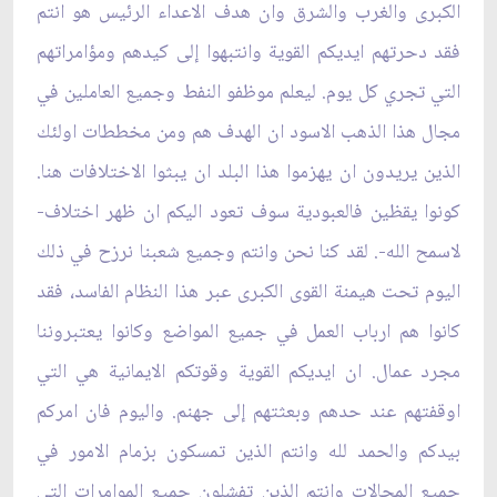
الكبرى والغرب والشرق وان هدف الاعداء الرئيس هو انتم
فقد دحرتهم ايديكم القوية وانتبهوا إلى كيدهم ومؤامراتهم
التي تجري كل يوم. ليعلم‏ موظفو النفط وجميع العاملين في
مجال هذا الذهب الاسود ان الهدف هم ومن مخططات اولئك
الذين يريدون ان يهزموا هذا البلد ان يبثوا الاختلافات هنا.
كونوا يقظين فالعبودية سوف تعود اليكم ان ظهر اختلاف-
لاسمح الله-. لقد كنا نحن وانتم وجميع شعبنا نرزح في ذلك
اليوم تحت هيمنة القوى الكبرى عبر هذا النظام الفاسد، فقد
كانوا هم ارباب العمل في جميع المواضع وكانوا يعتبروننا
مجرد عمال. ان ايديكم القوية وقوتكم الايمانية هي التي
اوقفتهم عند حدهم وبعثتهم إلى جهنم. واليوم فان امركم
بيدكم والحمد لله وانتم الذين تمسكون بزمام الامور في
جميع المجالات وانتم الذين تفشلون جميع الموامرات التي