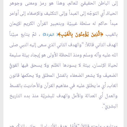
إلى الباطن الحقيقيّ للعالم، وهذا هو رمز ومعنى وجوهر
الحياة، أي التوجّه إلى المبدأ وإلى التكليف والإصغاء إلى أوامر
مبدأ حاكم له سلطة غيبيّة وبتعبير القرآن الكريم الإيمان
بالغيب
الَّذِينَ يُؤْمِنُونَ بِالْغَيْبِ
، ثمّ يتابع مبيّناً
﴾
﴿
(
البقرة:3
)
الهدف الثاني قائلاً: "والهدف الثاني الذي سعى إليه النبي صلى
الله عليه وآله وسلم ومنذ اللحظة الأولى هو إيجاد بيئة سليمة
لحياة الإنسان، بيئة لا يسودها الظلم ولا يسحق فيها القويُّ
الضعيفَ ولا يشعر الضعفاء بالفشل المطلق ولا يحكمها قانون
الغاب، أي ما يطلق عليه في مفاهيم القرآن والأحاديث بالقسط
والعدل أي العدالة والأمل والهدف للبشريّة منذ بدء التاريخ
البشريّ".
ويتابع سماحته قائلاً: "فأوّل هدف للأنبياء إلى جانب الذكْر هو