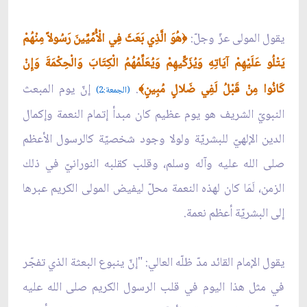
يقول المولى عزّ وجلّ:
هُوَ الَّذِي بَعَثَ فِي الْأُمِّيِّينَ رَسُولاً مِنْهُمْ
﴿
يَتْلُو عَلَيْهِمْ آيَاتِهِ وَيُزَكِّيهِمْ وَيُعَلِّمُهُمُ الْكِتَابَ وَالْحِكْمَةَ وَإِنْ
كَانُوا مِنْ قَبْلُ لَفِي ضَلالٍ مُبِينٍ
.
إنّ يوم المبعث
﴾
(الجمعة:2)
النبويّ الشريف هو يوم عظيم كان مبدأ إتمام النعمة وإكمال
الدين الإلهيّ للبشريّة ولولا وجود شخصيّة كالرسول الأعظم
صلى الله عليه وآله وسلم، وقلب كقلبه النورانيّ في ذلك
الزمن، لَمَا كان لهذه النعمة محلّ ليفيض المولى الكريم عبرها
إلى البشريّة أعظم نعمة.
يقول الإمام القائد مدّ ظلّه العالي: "إنّ ينبوع البعثة الذي تفجّر
في مثل هذا اليوم في قلب الرسول الكريم صلى الله عليه