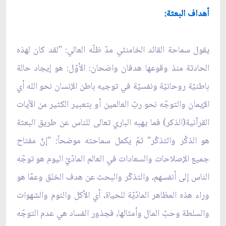
أهداف البعثة:
يقول سماحة القائد الخامنئي مدّ ظلّه العالي: "لقد كان لهذه
الحادثة منذ وقوعها هدفان واضحان: الأوّل: هو إيجاد حالة
باطنيّة روحانيّة ونفسيّة في توجيه باطن الإنسان نحو الله أي
الإيمان والتوجّه نحو ربّ العالمين أو بتعبير الكثير من الآيات
القرآنية(الذكر) فما يهبه الباري تعالى للناس عن طريق البعثة
هو الذكْر والتذكّر" ثمّ يكمل سماحته موضحاً: "إنّ مفتاح
جميع الإصلاحات والسعادات في العالم المادّيّ اليوم هو توجّه
الناس إلى أنفسهم، والتذكّر والبحث عن هدف الخلق وعمّا هو
وراء هذه المظاهر المادّيّة للحياة، أي الأكل والنوم والشهوات
والسلطة وحبّ المال وأمثالها، فجذور الفساد هي عدم التوجّه