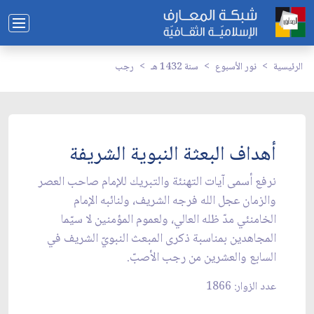
الرئيسية
نور الأسبوع
سنة 1432 هـ
رجب
أهداف البعثة النبوية الشريفة
نرفع أسمى آيات التهنئة والتبريك للإمام صاحب العصر
والزمان عجل الله فرجه الشريف، ولنائبه الإمام
الخامنئي مدّ ظله العالي، ولعموم المؤمنين لا سيّما
المجاهدين بمناسبة ذكرى المبعث النبويّ الشريف في
السابع والعشرين من رجب الأصبّ.
عدد الزوار: 1866