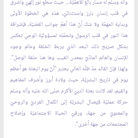
وآله وسلم له مسار بالغ الأهمّيّة... حيث سطع نور إلهيّ وأشرق
في قلب إنسان بارز واستثنائيّ، هذه هي الخطوة الأولى
وبداية المهمّة ولا شكّ أنّ هذا أهمّ جوانب القضيّة، فإشراقة
هذا النور في قلب الرسول وتحمّله لمسؤوليّة الوحي تعكس
بشكل صريح ذلك البعد الذي يربط الخلقة وعالم وجود
الإنسان والعالم المادّيّ بمعدن الغيب وها هنا حلقة الوصل".
ولهذا فإنّ القائد مدّ ظلّه العالي يعتبر "أنّ يوم البعثة هو أعظم
يوم في تاريخ البشريّة، حيث ولادة أبرز وأشرف المفاهيم
والقيم، لقد كانت بعثة النبيّ الأكرم صلى الله عليه وآله وسلم
حركة عمليّة لإيصال البشريّة إلى الكمال الفرديّ والروحيّ
والمعنويّ من جهة، ورقيّ الحياة الاجتماعيّة وإصلاح
المجتمعات من جهة أخرى".