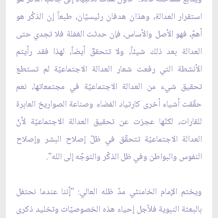
استقرار العدالة، وهذان هدفان رئيسيّان، طبعاً إن الذكْر هو
أهمّ، فهو الأصل والأساس، فإن حدثت الغفلة فلا تجدي حتى
العدالة بعد ذلك شيئاً، ولا تتحققّ أيضاً، لهذا فقد رأيتم
الأنشطة التي رفعت شعار العدالة الاجتماعيّة لم تستطع
تحقيق شيء من العدالة الاجتماعيّة في مجتمعاتها، نعم
حقّقت أشياء أخرى كارتياد الفضاء وصناعة الصواريخ العابرة
للقارات، لكنّها عجزت عن تحقيق العدالة الاجتماعيّة
لأنّ
العدالة الاجتماعيّة تتحقّق في ظلّ إصلاح البشر وإصلاح
النفوس والبواطن وفي ظل الذكْر والتوجّه إلى الله".
ويختم الإمام الخامنئي مدّ ظله العالي: "إّننا عندما نحتفل
بالبعثة النبوية فلأجل إحياء هذه الخصوصيّات وتخليد ذكرى