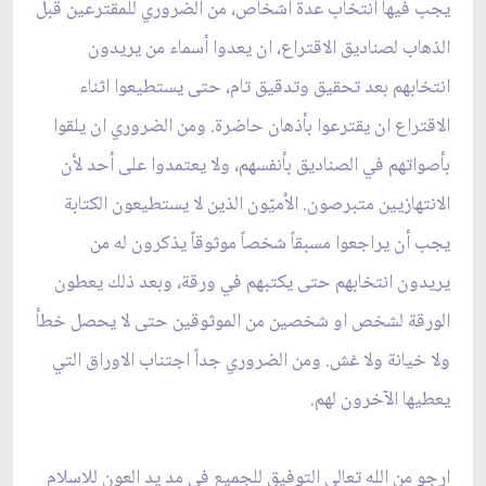
يجب فيها انتخاب عدة أشخاص، من الضروري للمقترعين قبل
الذهاب لصناديق الاقتراع، ان يعدوا أسماء من يريدون
انتخابهم بعد تحقيق وتدقيق تام، حتى يستطيعوا اثناء
الاقتراع ان يقترعوا بأذهان حاضرة. ومن الضروري ان يلقوا
بأصواتهم في الصناديق بأنفسهم، ولا يعتمدوا على أحد لأن
الانتهازيين متبرصون. الأميّون الذين لا يستطيعون الكتابة
يجب أن يراجعوا مسبقاً شخصاً موثوقاً يذكرون له من
يريدون انتخابهم حتى يكتبهم في ورقة، وبعد ذلك يعطون
الورقة لشخص او شخصين من الموثوقين حتى لا يحصل خطأ
ولا خيانة ولا غش. ومن الضروري جداً اجتناب الاوراق التي
يعطيها الآخرون لهم.
ارجو من الله تعالى التوفيق للجميع في مد يد العون للاسلام