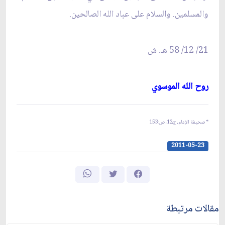
والمسلمين. والسلام على عباد الله الصالحين.
21/ 12/ 58 ه
ـ
. ش‏
روح الله الموسوي‏
* صحيفة الإمام، ج12، ص:
153
2011-05-23
مقالات مرتبطة