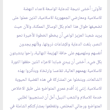
الأولى: أخشى نتيجة للدعاية الواسعة لاعداء النهضة
الاسلامية ومعارضي الجمهورية الاسلامية، الذين عملوا على
تضعيفها طوال هذا العام بكل الوسائل الممكنة، والآن حيث
يريد شعبنا العزيز الواعي أن يخطو الخطوة الأخيرة نحو
النصر، بلغت الدعاية والإشاعات ذروتها، ولأنهم يجدون
أنفسهم وملهميهم على حافة الهزيمة النهائية، راحوا يتشبثون
بكل شي‏ء. أخشى أن يبدي شبابنا الاعزاء الذين حققوا الثورة
الاسلامية بهممهم العالية، تقاعسا وارتخاءً ويتأثروا بهذه
االشائعات، ويتخلوا عن المشاركة في هذه القضية الحيوية
الاسلامية. إنني إذ أقدم عمري المتواضع على طبق الاخلاص
خدمة للاسلام والشعب النبيل، آمل أن تستجيبوا لطلبي
المتواضع ورجائي المخلص، وتقطعوا بمشاركتكم الشاملة في