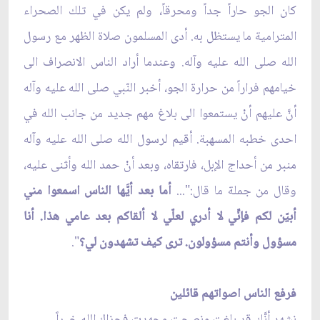
كان الجو حاراً جداً ومحرقاً، ولم يكن في تلك الصحراء
المترامية ما يستظل به. أدى المسلمون صلاة الظهر مع رسول
الله صلى الله عليه وآله. وعندما أراد الناس الانصراف الى
خيامهم فراراً من حرارة الجو، أخبر النّبي صلى الله عليه وآله
أنَّ عليهم أنْ يستمعوا الى بلاغ مهم جديد من جانب الله في
احدى خطبه المسهبة. أقيم لرسول الله صلى الله عليه وآله
منبر من أحداج الإبل، فارتقاه، وبعد أنْ حمد الله وأثنى عليه،
وقال من جملة ما قال:"...
أما بعد أيَّها الناس اسمعوا مني
أبيّن لكم فإنِّي لا أدري لعلّي لا ألقاكم بعد عامي هذا. أنا
مسؤول وأنتم مسؤولون. ترى كيف تشهدون لي؟
".
فرفع الناس اصواتهم قائلين
نشهد أنَّك قد بلغت ونصحت وجهدت فجزاك الله خيراً.