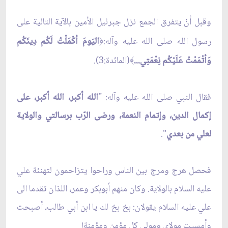
وقبل أنْ يتفرق الجمع نزل جبرئيل الأمين بالآية التالية على
رسول الله صلى الله عليه وآله:
اليَومَ أكْمَلْتُ لَكُم دِينَكُم
﴿
وَأتْمَمْتُ عَلَيْكُم نِعْمَتِي...
(المائدة:3).
﴾
فقال النبي صلى الله عليه وآله: "
الله أكبر، الله أكبر، على
إكمال الدين، وإتمام النعمة، ورضى الرّب برسالتي والولاية
لعلي من بعدي
".
فحصل هرج ومرج بين الناس وراحوا يتزاحمون لتهنئة علي
عليه السلام بالولاية. وكان منهم أبوبكر وعمر، اللذان تقدما الى
علي عليه السلام يقولان: بخ بخ لك يا ابن أبي طالب، أصبحت
وأمسيت مولاي ومولى كل مؤمن ومؤمنة!