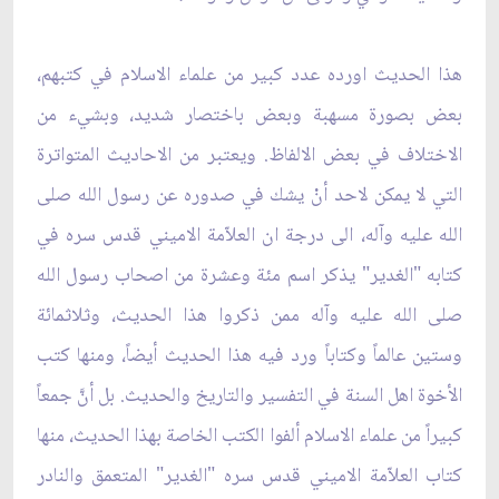
هذا الحديث اورده عدد كبير من علماء الاسلام في كتبهم،
بعض بصورة مسهبة وبعض باختصار شديد، وبشيء من
الاختلاف في بعض الالفاظ. ويعتبر من الاحاديث المتواترة
التي لا يمكن لاحد أنْ يشك في صدوره عن رسول الله صلى
الله عليه وآله، الى درجة ان العلاّمة الاميني قدس سره في
كتابه "الغدير" يذكر اسم مئة وعشرة من اصحاب رسول الله
صلى الله عليه وآله ممن ذكروا هذا الحديث، وثلاثمائة
وستين عالماً وكتاباً ورد فيه هذا الحديث أيضاً، ومنها كتب
الأخوة اهل السنة في التفسير والتاريخ والحديث. بل أنَّ جمعاً
كبيراً من علماء الاسلام ألفوا الكتب الخاصة بهذا الحديث، منها
كتاب العلاّمة الاميني قدس سره "الغدير" المتعمق والنادر