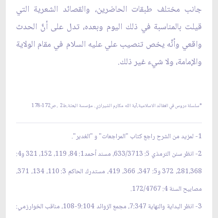
جانب مختلف طبقات الحاضرين، والقصائد الشعرية التي
قيلت بالمناسبة في ذلك اليوم وبعده، تدل على أنَّ الحدث
واقعي وأنَّه يخص تنصيب علي عليه السلام في مقام الولاية
والإمامة، ولا شيء غير ذلك.
*سلسلة دروس في العقائد الاسلامية،آية الله مكارم الشيرازي . مؤسسة البعثة،ط2
، ص172-178
1- لمزيد من الشرح راجع كتاب "المراجعات" و "الغدير".
2- انظر سنن الترمذي 5: 633/3713، مسند أحمد1: 84، 119، 152، 321 و4:
281،368، 372 و5: 347، 366، 419، مستدرك الحاكم 3: 110، 134، 371،
مصابيح السنة 4: 172/4767.
3- انظر البداية والنهاية 7:347، مجمع الزوائد 9:104-108، مناقب الخوارزمي: