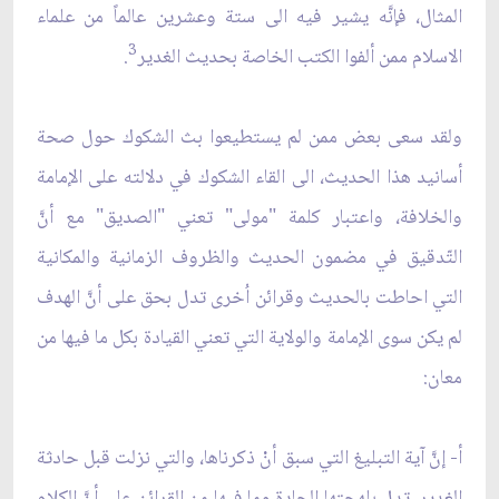
المثال، فإنَّه يشير فيه الى ستة وعشرين عالماً من علماء
3
الاسلام ممن ألفوا الكتب الخاصة بحديث الغدير
.
ولقد سعى بعض ممن لم يستطيعوا بث الشكوك حول صحة
أسانيد هذا الحديث، الى القاء الشكوك في دلالته على الإمامة
والخلافة، واعتبار كلمة "مولى" تعني "الصديق" مع أنَّ
التّدقيق في مضمون الحديث والظروف الزمانية والمكانية
التي احاطت بالحديث وقرائن اُخرى تدل بحق على أنَّ الهدف
لم يكن سوى الإمامة والولاية التي تعني القيادة بكل ما فيها من
معان:
أ- إنَّ آية التبليغ التي سبق أنْ ذكرناها، والتي نزلت قبل حادثة
الغدير، تدل بلهجتها الحادة وما فيها من القرائن على أنَّ الكلام