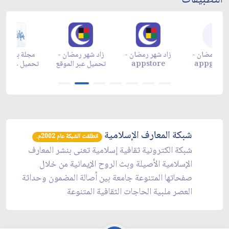
التطبيقات
زاد شهر رمضان -
زاد شهر رمضان -
زاد شهر رمضان -
م
appgallery
appstore
تحميل عبر الموقع
تح
شبكة المعارف الإسلامية
انطلقت الشبكة عام 2002م.
شبكة الكترونية ثقافية إسلامية تعنى بنشر المعارف
الإسلامية الأصيلة وبث الروح الإيمانية من خلال
صفحاتها المتنوعة جامعة بين أصالة المضمون وحداثة
العصر ملبية الحاجات الثقافية المتنوعة