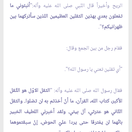
الريح وأخيراً قال النّبي صلى الله عليه وآله:"
أنبئوني ما
تفعلون بعدي بهذين الثقلين العظيمين اللذين سأتركهما بين
ظهرانيكم؟
".
فقام رجل من بين الجمع وقال:
"أي ثقلين تعني يا رسول الله؟".
فقال رسول الله صلى الله عليه وآله: "
الثقل الاوّل هو الثّقل
الأكبر، كتاب الله، القرآن، ما أنْ أخذتم به لن تضلوا. والثقل
الثّاني هو عترتي، آل بيتي. ولقد أخبرني اللطيف الخبير
بانّهما لن يفترقا حتى يردا عليّ الحوض، إنْ سبقتموهما