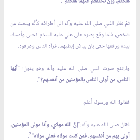
هلكتم، وإنْ تخلفتم عنهما هلكتم
".
ثمّ نظر النّبي صلى الله عليه وآله الى أطرافه كأنَّه يبحث عن
شخص، فلما وقع بصره على علي عليه السلام انحنى وأمسك
بيده ورفعها حتى بان بياض إبطيهما، فرآه الناس وعرفوه.
وارتفع صوت النبي صلى الله عليه وآله وهو يقول: "
أيّها
الناس، من أولى الناس بالمؤمنين من أنفسهم؟
".
فقالوا: الله ورسوله أعلم.
فقال صلى الله عليه وآله:"
إنَّ الله مولاي، وأنا مولى المؤمنين،
2
أولى بهم من أنفسهم. فمن كنت مولاه فعلي مولاه
"
.